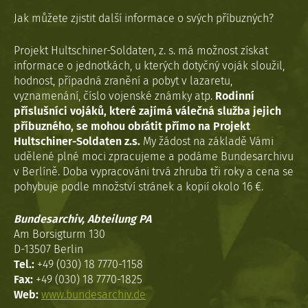
Jak můžete zjistit další informace o svých příbuzných?
Projekt Hultschiner-Soldaten, z. s. má možnost získat
informace o jednotkách, u kterých dotyčný voják sloužil,
hodnost, případná zranění a pobyt v lazaretu,
vyznamenání, číslo vojenské známky atp.
Rodinní
příslušníci vojáků, které zajímá válečná služba jejich
příbuzného, se mohou obrátit přímo na Projekt
Hultschiner-Soldaten z.s.
My žádost na základě Vámi
udělené plné moci zpracujeme a podáme Bundesarchivu
v Berlíně. Doba vypracováni trvá zhruba tři roky a cena se
pohybuje podle množství stránek a kopií okolo 16 €.
Bundesarchiv, Abteilung PA
Am Borsigturm 130
D-13507 Berlin
Tel.:
+49 (030) 18 7770-1158
Fax:
+49 (030) 18 7770-1825
Web:
www.bundesarchiv.de