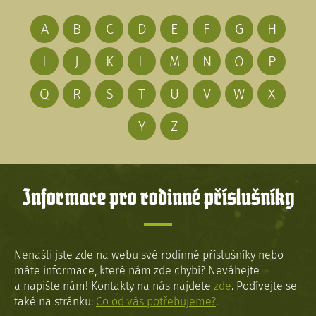
A
B
C
D
E
F
G
H
I
J
K
L
M
N
O
P
Q
R
S
T
U
V
W
X
Y
Z
Informace pro rodinné příslušníky
Nenašli jste zde na webu své rodinné příslušníky nebo
máte informace, které nám zde chybí? Neváhejte
a napište nám! Kontakty na nás najdete
zde
. Podívejte se
také na stránku:
Co od vás potřebujeme?
.