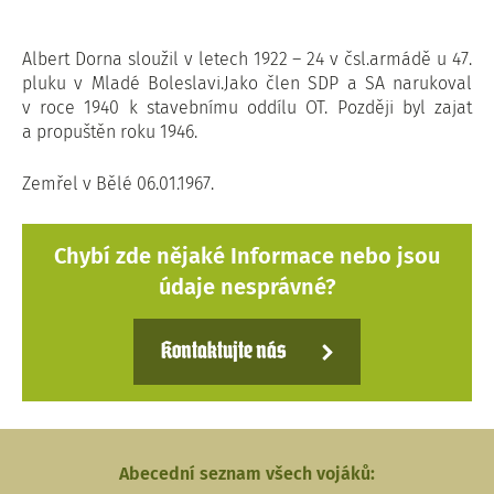
Albert Dorna sloužil v letech 1922 – 24 v čsl.armádě u 47.
pluku v Mladé Boleslavi.Jako člen SDP a SA narukoval
v roce 1940 k stavebnímu oddílu OT. Později byl zajat
a propuštěn roku 1946.
Zemřel v Bělé 06.01.1967.
Chybí zde nějaké Informace nebo jsou
údaje nesprávné?
Kontaktujte nás
Abecední seznam všech vojáků: