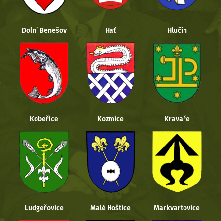
Dolní Benešov
Hať
Hlučín
Kobeřice
Kozmice
Kravaře
Ludgeřovice
Malé Hoštice
Markvartovice