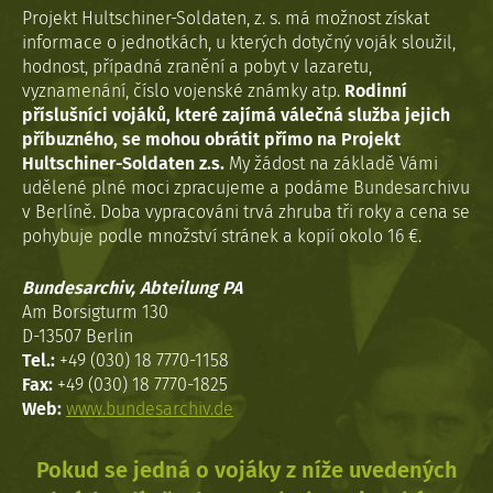
Projekt Hultschiner-Soldaten, z. s. má možnost získat
informace o jednotkách, u kterých dotyčný voják sloužil,
hodnost, případná zranění a pobyt v lazaretu,
vyznamenání, číslo vojenské známky atp.
Rodinní
příslušníci vojáků, které zajímá válečná služba jejich
příbuzného, se mohou obrátit přímo na Projekt
Hultschiner-Soldaten z.s.
My žádost na základě Vámi
udělené plné moci zpracujeme a podáme Bundesarchivu
v Berlíně. Doba vypracováni trvá zhruba tři roky a cena se
pohybuje podle množství stránek a kopií okolo 16 €.
Bundesarchiv, Abteilung PA
Am Borsigturm 130
D-13507 Berlin
Tel.:
+49 (030) 18 7770-1158
Fax:
+49 (030) 18 7770-1825
Web:
www.bundesarchiv.de
Pokud se jedná o vojáky z níže uvedených