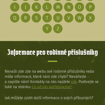
I
J
K
L
M
N
O
P
Q
R
S
T
U
V
W
X
Y
Z
Informace pro rodinné příslušníky
Nenašli jste zde na webu své rodinné příslušníky nebo
máte informace, které nám zde chybí? Neváhejte
a napište nám! Kontakty na nás najdete
zde
. Podívejte se
také na stránku:
Co od vás potřebujeme?
.
Jak můžete zjistit další informace o svých příbuzných?