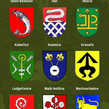
Dolní Benešov
Hať
Hlučín
Kobeřice
Kozmice
Kravaře
Ludgeřovice
Malé Hoštice
Markvartovice