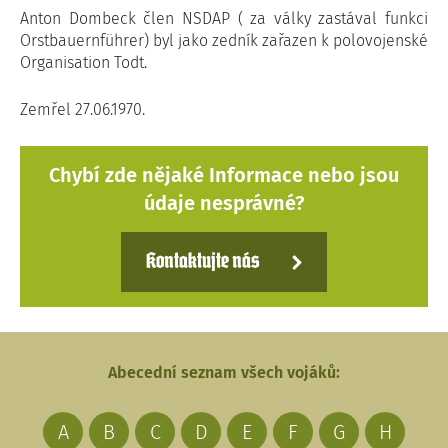
Anton Dombeck člen NSDAP ( za války zastával funkci
Orstbauernführer) byl jako zedník zařazen k polovojenské
Organisation Todt.
Zemřel 27.06.1970.
Chybí zde nějaké Informace nebo jsou
údaje nesprávné?
Kontaktujte nás
Abecední seznam všech vojáků:
A
B
C
D
E
F
G
H