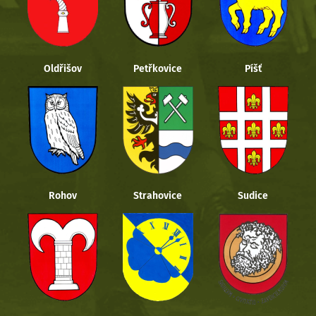
Oldřišov
Petřkovice
Píšť
Rohov
Strahovice
Sudice