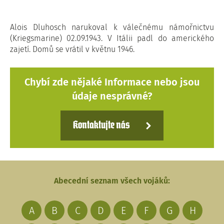
Alois Dluhosch narukoval k válečnému námořnictvu
(Kriegsmarine) 02.09.1943. V Itálii padl do amerického
zajetí. Domů se vrátil v květnu 1946.
Chybí zde nějaké Informace nebo jsou
údaje nesprávné?
Kontaktujte nás
Abecední seznam všech vojáků:
A
B
C
D
E
F
G
H