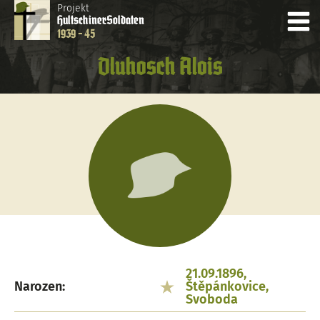
Projekt
Hultschiner
Soldaten
1939 - 45
Dluhosch Alois
21.09.1896,
Narozen:
Štěpánkovice,
Svoboda