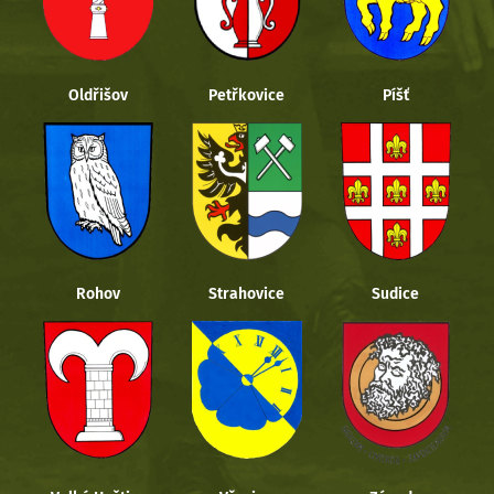
Oldřišov
Petřkovice
Píšť
Rohov
Strahovice
Sudice