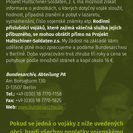
Projekt Hultschiner-Soldaten, z. s. má možnost získat
informace o jednotkách, u kterých dotyčný voják sloužil,
hodnost, případná zranění a pobyt v lazaretu,
vyznamenání, číslo vojenské známky atp.
Rodinní
příslušníci vojáků, které zajímá válečná služba jejich
příbuzného, se mohou obrátit přímo na Projekt
Hultschiner-Soldaten z.s.
My žádost na základě Vámi
udělené plné moci zpracujeme a podáme Bundesarchivu
v Berlíně. Doba vypracováni trvá zhruba tři roky a cena se
pohybuje podle množství stránek a kopií okolo 16 €.
Bundesarchiv, Abteilung PA
Am Borsigturm 130
D-13507 Berlin
Tel.:
+49 (030) 18 7770-1158
Fax:
+49 (030) 18 7770-1825
Web:
www.bundesarchiv.de
Pokud se jedná o vojáky z níže uvedených
obcí, hradí všechny poplatky vojenskému