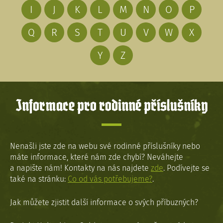
I
J
K
L
M
N
O
P
Q
R
S
T
U
V
W
X
Y
Z
Informace pro rodinné příslušníky
Nenašli jste zde na webu své rodinné příslušníky nebo
máte informace, které nám zde chybí? Neváhejte
a napište nám! Kontakty na nás najdete
zde
. Podívejte se
také na stránku:
Co od vás potřebujeme?
.
Jak můžete zjistit další informace o svých příbuzných?