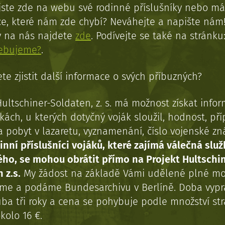
jste zde na webu své rodinné příslušníky nebo má
e, které nám zde chybí? Neváhejte a napište nám
y na nás najdete
zde
. Podívejte se také na stránku
řebujeme?
.
te zjistit další informace o svých příbuzných?
Hultschiner-Soldaten, z. s. má možnost získat info
kách, u kterých dotyčný voják sloužil, hodnost, př
a pobyt v lazaretu, vyznamenání, číslo vojenské z
inní příslušníci vojáků, které zajímá válečná služ
ého, se mohou obrátit přímo na Projekt Hultschi
 z.s.
My žádost na základě Vámi udělené plné mo
eme a podáme Bundesarchivu v Berlíně. Doba vypr
uba tři roky a cena se pohybuje podle množství st
kolo 16 €.