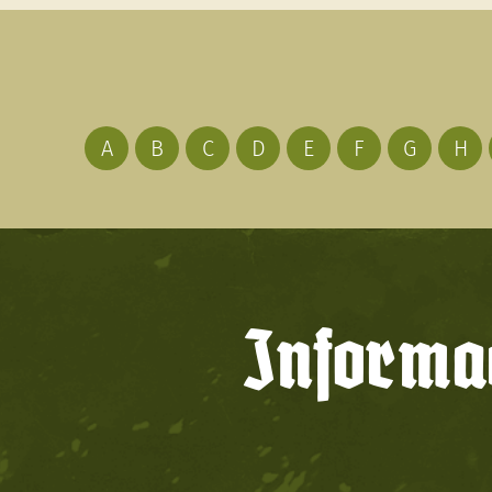
A
B
C
D
E
F
G
H
Informac