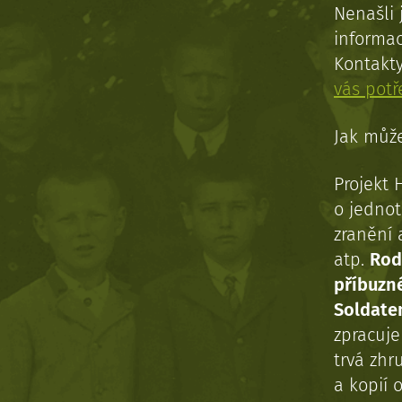
Nenašli 
informac
Kontakt
vás pot
Jak může
Projekt 
o jednot
zranění 
atp.
Rod
příbuzn
Soldaten
zpracuj
trvá zhr
a kopií o