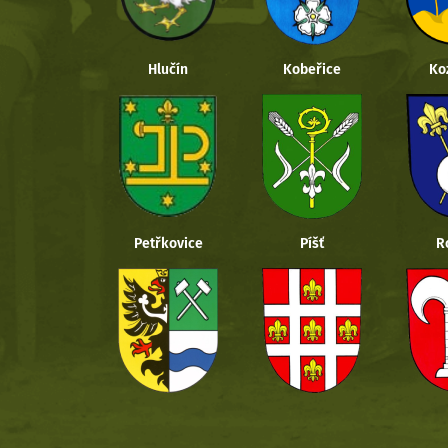
Hlučín
Kobeřice
Ko
Petřkovice
Píšť
R