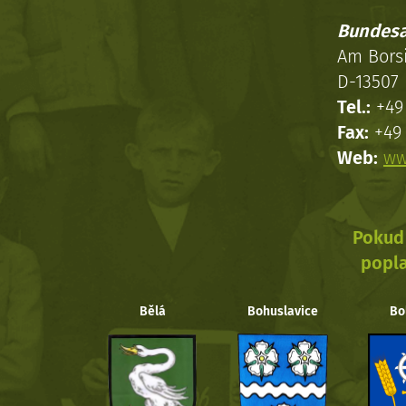
Bundesa
Am Bors
D-13507 
Tel.:
+49 
Fax:
+49 
Web:
ww
Pokud 
popla
Bělá
Bohuslavice
Bo