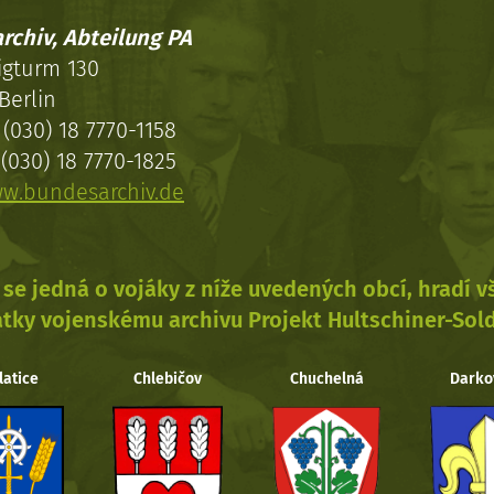
rchiv, Abteilung PA
igturm 130
Berlin
(030) 18 7770-1158
(030) 18 7770-1825
w.bundesarchiv.de
se jedná o vojáky z níže uvedených obcí, hradí 
tky vojenskému archivu Projekt Hultschiner-Sol
latice
Chlebičov
Chuchelná
Darko