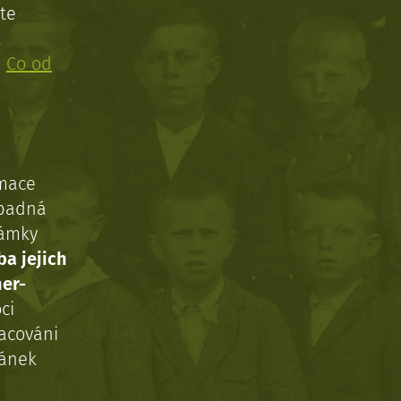
te
!
:
Co od
rmace
ípadná
námky
ba jejich
ner-
ci
acováni
ránek