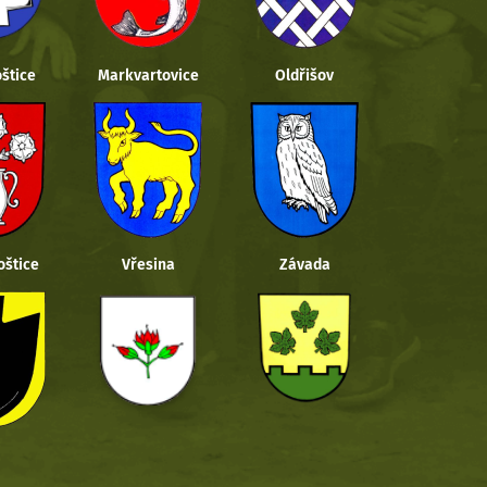
štice
Markvartovice
Oldřišov
oštice
Vřesina
Závada