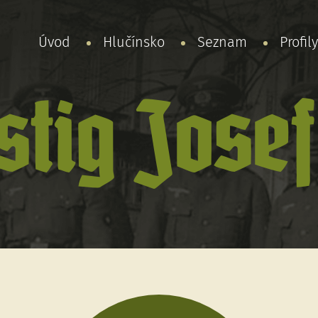
Úvod
Hlučínsko
Seznam
Profil
stig Josef