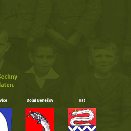
všechny
daten.
vice
Dolní Benešov
Hať