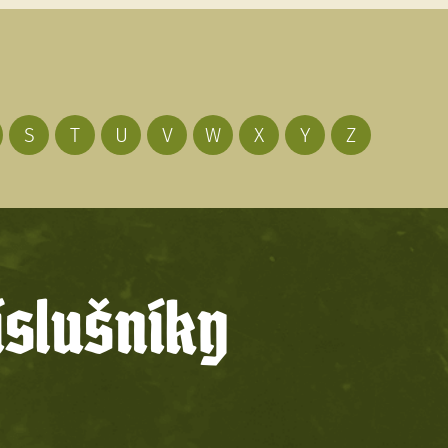
S
T
U
V
W
X
Y
Z
íslušníky