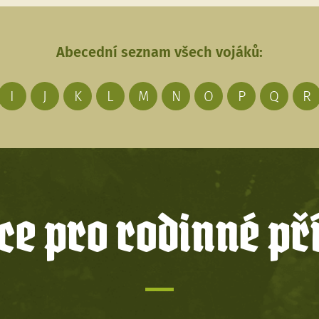
Abecední seznam všech vojáků:
I
J
K
L
M
N
O
P
Q
R
e pro rodinné př