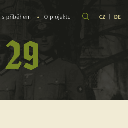
y s příběhem
O projektu
CZ
|
DE
 29