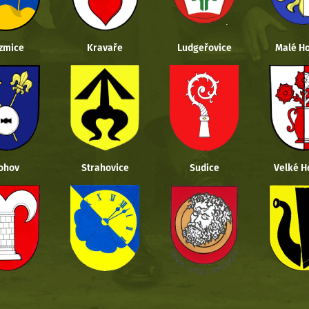
zmice
Kravaře
Ludgeřovice
Malé Ho
ohov
Strahovice
Sudice
Velké H