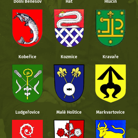
Dolní Benešov
Hať
Hlučín
Kobeřice
Kozmice
Kravaře
Ludgeřovice
Malé Hoštice
Markvartovice