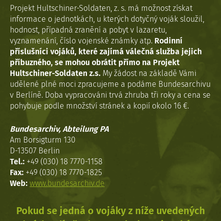
Projekt Hultschiner-Soldaten, z. s. má možnost získat
informace o jednotkách, u kterých dotyčný voják sloužil,
hodnost, případná zranění a pobyt v lazaretu,
vyznamenání, číslo vojenské známky atp.
Rodinní
příslušníci vojáků, které zajímá válečná služba jejich
příbuzného, se mohou obrátit přímo na Projekt
Hultschiner-Soldaten z.s.
My žádost na základě Vámi
udělené plné moci zpracujeme a podáme Bundesarchivu
v Berlíně. Doba vypracováni trvá zhruba tři roky a cena se
pohybuje podle množství stránek a kopií okolo 16 €.
Bundesarchiv, Abteilung PA
Am Borsigturm 130
D-13507 Berlin
Tel.:
+49 (030) 18 7770-1158
Fax:
+49 (030) 18 7770-1825
Web:
www.bundesarchiv.de
Pokud se jedná o vojáky z níže uvedených