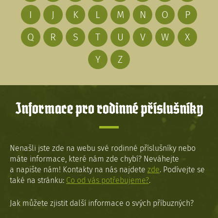
I
J
K
L
M
N
O
P
Q
R
S
T
U
V
W
X
Y
Z
Informace pro rodinné příslušníky
Nenašli jste zde na webu své rodinné příslušníky nebo
máte informace, které nám zde chybí? Neváhejte
a napište nám! Kontakty na nás najdete
zde
. Podívejte se
také na stránku:
Co od vás potřebujeme?
.
Jak můžete zjistit další informace o svých příbuzných?