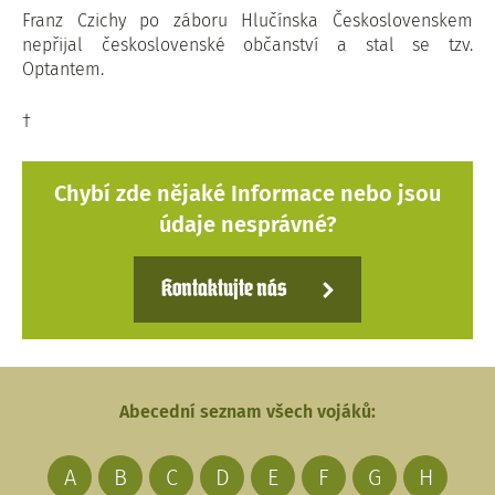
Franz Czichy po záboru Hlučínska Československem
nepřijal československé občanství a stal se tzv.
Optantem.
†
Chybí zde nějaké Informace nebo jsou
údaje nesprávné?
Kontaktujte nás
Abecední seznam všech vojáků:
A
B
C
D
E
F
G
H