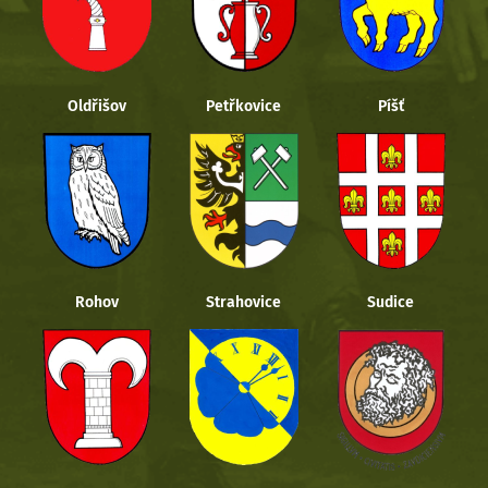
Oldřišov
Petřkovice
Píšť
Rohov
Strahovice
Sudice