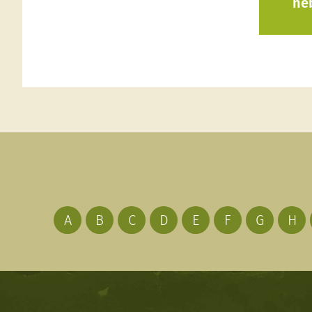
ne
A
B
C
D
E
F
G
H