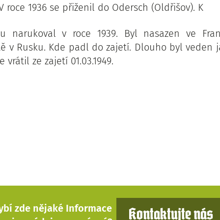
V roce 1936 se přiženil do Odersch (Oldřišov). K
 narukoval v roce 1939. Byl nasazen ve Fra
tě v Rusku. Kde padl do zajetí. Dlouho byl veden j
vrátil ze zajetí 01.03.1949.
ybí zde nějaké Informace
Kontaktujte nás