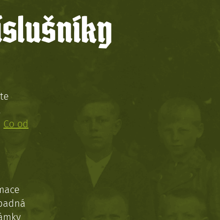
íslušníky
te
!
:
Co od
rmace
ípadná
námky