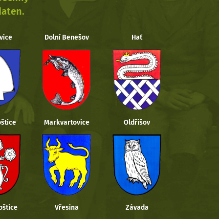
daten.
vice
Dolní Benešov
Hať
štice
Markvartovice
Oldřišov
oštice
Vřesina
Závada