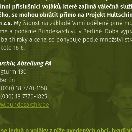
inní příslušníci vojáků, které zajímá válečná služ
ého, se mohou obrátit přímo na Projekt Hultschi
 z.s.
My žádost na základě Vámi udělené plné mo
eme a podáme Bundesarchivu v Berlíně. Doba vypr
uba tři roky a cena se pohybuje podle množství st
kolo 16 €.
rchiv, Abteilung PA
igturm 130
Berlin
(030) 18 7770-1158
(030) 18 7770-1825
w.bundesarchiv.de
se jedná o vojáky z níže uvedených obcí, hradí 