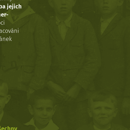
ba jejich
ner-
ci
acováni
ránek
všechny