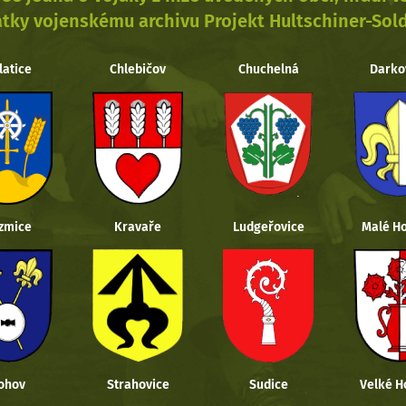
tky vojenskému archivu Projekt Hultschiner-Sol
latice
Chlebičov
Chuchelná
Darko
zmice
Kravaře
Ludgeřovice
Malé Ho
ohov
Strahovice
Sudice
Velké H