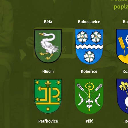
popla
Bělá
Bohuslavice
Bo
Hlučín
Kobeřice
Ko
Petřkovice
Píšť
R