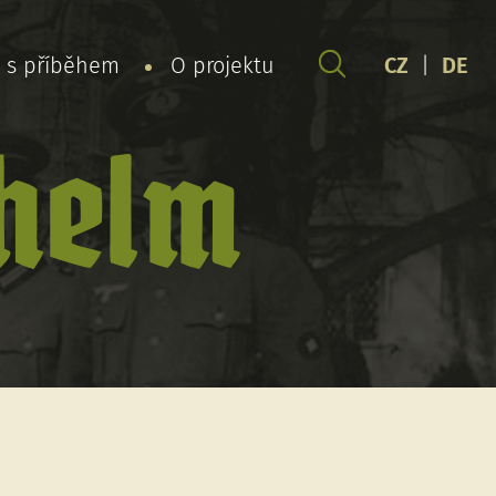
y s příběhem
O projektu
CZ
|
DE
lhelm