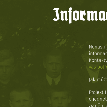
Informac
Nenašli 
informac
Kontakt
vás pot
Jak může
Projekt 
o jednot
zranění 