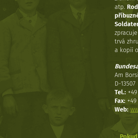
atp.
Rod
příbuzn
Soldaten
zpracuj
trvá zhr
a kopií o
Bundesa
Am Bors
D-13507 
Tel.:
+49 
Fax:
+49 
Web:
ww
Pokud 