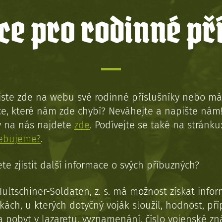
e pro rodinné př
jste zde na webu své rodinné příslušníky nebo má
e, které nám zde chybí? Neváhejte a napište nám
y na nás najdete
zde
. Podívejte se také na stránku
řebujeme?
.
te zjistit další informace o svých příbuzných?
Hultschiner-Soldaten, z. s. má možnost získat info
kách, u kterých dotyčný voják sloužil, hodnost, př
a pobyt v lazaretu, vyznamenání, číslo vojenské z