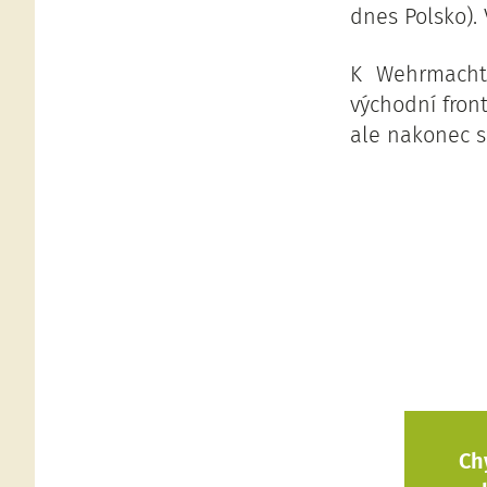
dnes Polsko). 
K Wehrmachtu
východní fron
ale nakonec se 
Ch