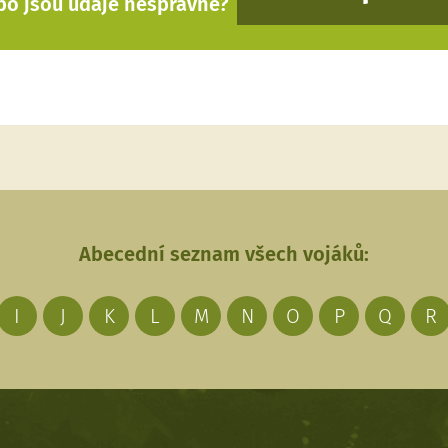
bo jsou údaje nesprávné?
Abecední seznam všech vojáků:
I
J
K
L
M
N
O
P
Q
R