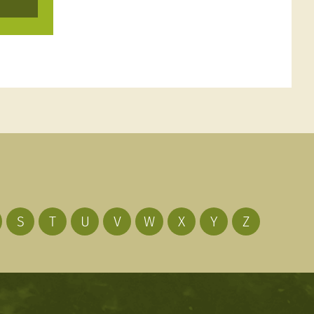
S
T
U
V
W
X
Y
Z