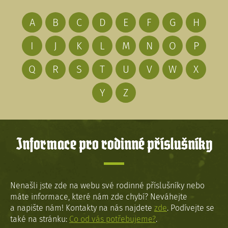
A
B
C
D
E
F
G
H
I
J
K
L
M
N
O
P
Q
R
S
T
U
V
W
X
Y
Z
Informace pro rodinné příslušníky
Nenašli jste zde na webu své rodinné příslušníky nebo
máte informace, které nám zde chybí? Neváhejte
a napište nám! Kontakty na nás najdete
zde
. Podívejte se
také na stránku:
Co od vás potřebujeme?
.