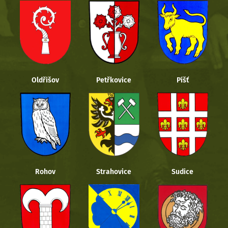
Oldřišov
Petřkovice
Píšť
Rohov
Strahovice
Sudice