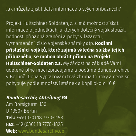
Jak můžete zjistit další informace o svých příbuzných?
Projekt Hultschiner-Soldaten, z. s. má možnost získat
informace o jednotkách, u kterých dotyčný voják sloužil,
hodnost, případná zranění a pobyt v lazaretu,
vyznamenání, číslo vojenské známky atp.
Rodinní
příslušníci vojáků, které zajímá válečná služba jejich
příbuzného, se mohou obrátit přímo na Projekt
Hultschiner-Soldaten z.s.
My žádost na základě Vámi
udělené plné moci zpracujeme a podáme Bundesarchivu
v Berlíně. Doba vypracováni trvá zhruba tři roky a cena se
pohybuje podle množství stránek a kopií okolo 16 €.
Bundesarchiv, Abteilung PA
Am Borsigturm 130
D-13507 Berlin
Tel.:
+49 (030) 18 7770-1158
Fax:
+49 (030) 18 7770-1825
Web:
www.bundesarchiv.de