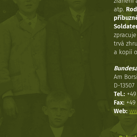
zranění 
atp.
Rod
příbuzn
Soldaten
zpracuj
trvá zhr
a kopií o
Bundesa
Am Bors
D-13507 
Tel.:
+49 
Fax:
+49 
Web:
ww