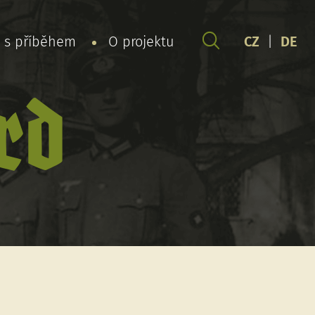
y s příběhem
O projektu
CZ
|
DE
rd