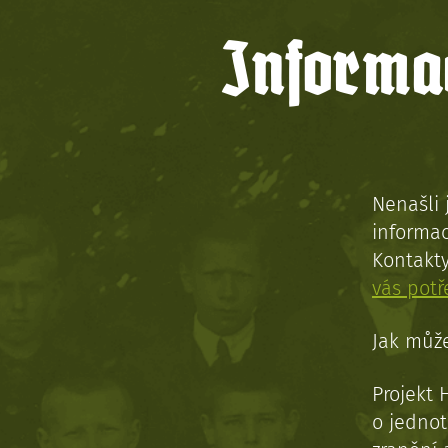
Informac
Nenašli 
informac
Kontakt
vás pot
Jak může
Projekt 
o jednot