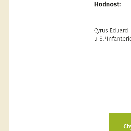
Hodnost:
Cyrus Eduard b
u 8./Infanteri
Ch