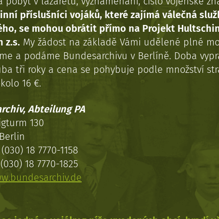
a pobyt v lazaretu, vyznamenání, číslo vojenské z
inní příslušníci vojáků, které zajímá válečná služ
ého, se mohou obrátit přímo na Projekt Hultschi
 z.s.
My žádost na základě Vámi udělené plné mo
eme a podáme Bundesarchivu v Berlíně. Doba vypr
uba tři roky a cena se pohybuje podle množství st
kolo 16 €.
rchiv, Abteilung PA
igturm 130
Berlin
(030) 18 7770-1158
(030) 18 7770-1825
w.bundesarchiv.de