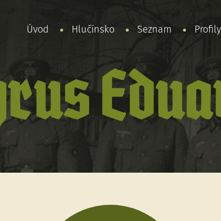
Úvod
Hlučínsko
Seznam
Profil
yrus Edua