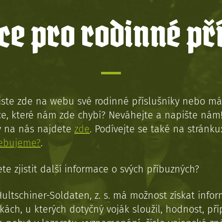
e pro rodinné př
jste zde na webu své rodinné příslušníky nebo má
e, které nám zde chybí? Neváhejte a napište nám
y na nás najdete
zde
. Podívejte se také na stránku
řebujeme?
.
te zjistit další informace o svých příbuzných?
Hultschiner-Soldaten, z. s. má možnost získat info
kách, u kterých dotyčný voják sloužil, hodnost, př