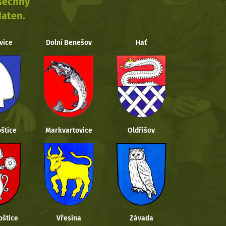
všechny
daten.
vice
Dolní Benešov
Hať
štice
Markvartovice
Oldřišov
oštice
Vřesina
Závada