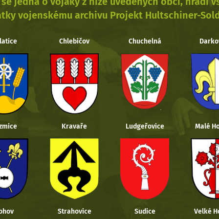
se jedná o vojáky z níže uvedených obcí, hradí 
tky vojenskému archivu Projekt Hultschiner-Sol
latice
Chlebičov
Chuchelná
Darko
zmice
Kravaře
Ludgeřovice
Malé Ho
ohov
Strahovice
Sudice
Velké H