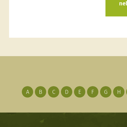
ne
A
B
C
D
E
F
G
H