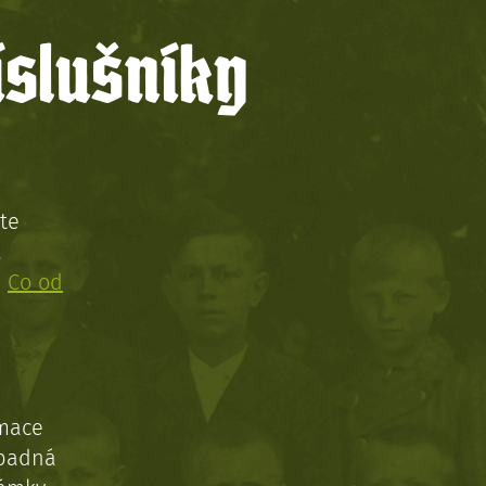
íslušníky
te
!
:
Co od
rmace
ípadná