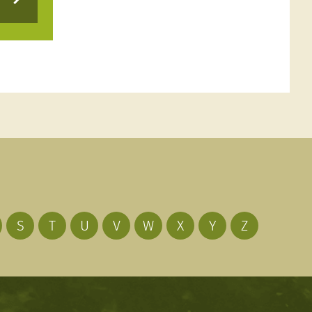
S
T
U
V
W
X
Y
Z