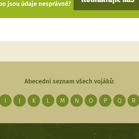
bo jsou údaje nesprávné?
Abecední seznam všech vojáků:
I
J
K
L
M
N
O
P
Q
R