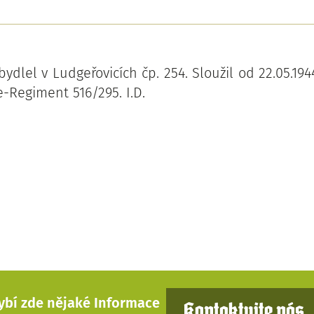
ydlel v Ludgeřovicích čp. 254. Sloužil od 22.05.194
e-Regiment 516/295. I.D.
ybí zde nějaké Informace
Kontaktujte nás