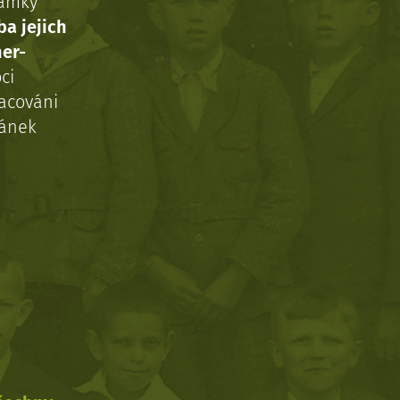
námky
ba jejich
ner-
ci
acováni
ránek