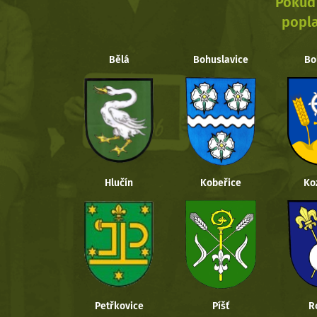
Pokud 
popla
Bělá
Bohuslavice
Bo
Hlučín
Kobeřice
Ko
Petřkovice
Píšť
R