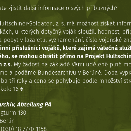
te zjistit další informace o svých příbuzných?
Hultschiner-Soldaten, z. s. má možnost získat info
kách, u kterých dotyčný voják sloužil, hodnost, př
a pobyt v lazaretu, vyznamenání, číslo vojenské z
inní příslušníci vojáků, které zajímá válečná služ
ého, se mohou obrátit přímo na Projekt Hultschi
 z.s.
My žádost na základě Vámi udělené plné mo
eme a podáme Bundesarchivu v Berlíně. Doba vypr
uba tři roky a cena se pohybuje podle množství st
kolo 16 €.
rchiv, Abteilung PA
igturm 130
Berlin
(030) 18 7770-1158