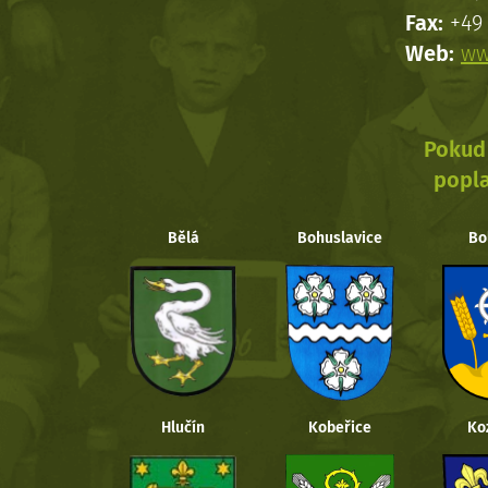
Fax:
+49 
Web:
ww
Pokud 
popla
Bělá
Bohuslavice
Bo
Hlučín
Kobeřice
Ko