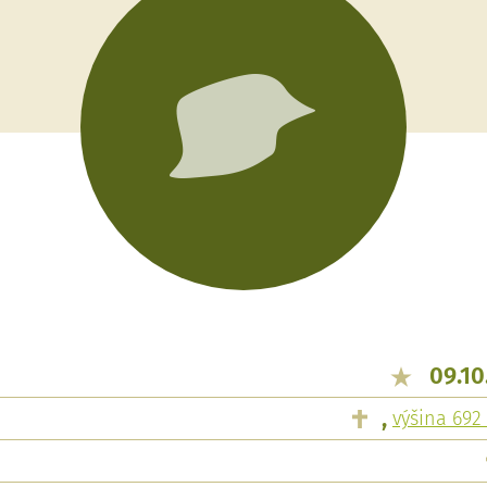
09.10
,
výšina 692