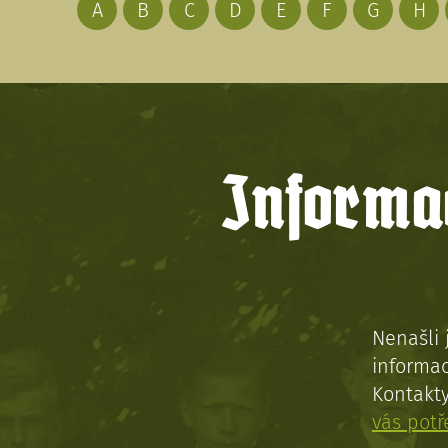
A
B
C
D
E
F
G
H
Informac
Nenašli 
informac
Kontakt
vás pot