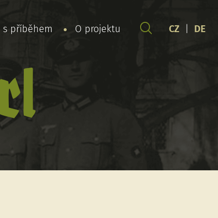
y s příběhem
O projektu
CZ
|
DE
rl