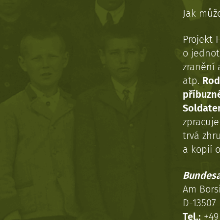
Jak může
Projekt 
o jednot
zranění 
atp.
Rod
příbuzn
Soldaten
zpracuj
trvá zhr
a kopií o
Bundesa
Am Bors
D-13507 
Tel.:
+49 