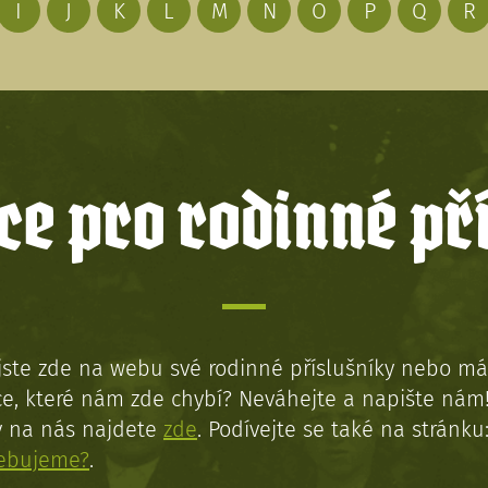
I
J
K
L
M
N
O
P
Q
R
e pro rodinné př
jste zde na webu své rodinné příslušníky nebo má
e, které nám zde chybí? Neváhejte a napište nám
y na nás najdete
zde
. Podívejte se také na stránku
řebujeme?
.