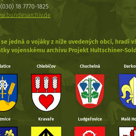
(030) 18 7770-1825
w.bundesarchiv.de
se jedná o vojáky z níže uvedených obcí, hradí 
tky vojenskému archivu Projekt Hultschiner-Sol
latice
Chlebičov
Chuchelná
Darko
zmice
Kravaře
Ludgeřovice
Malé Ho