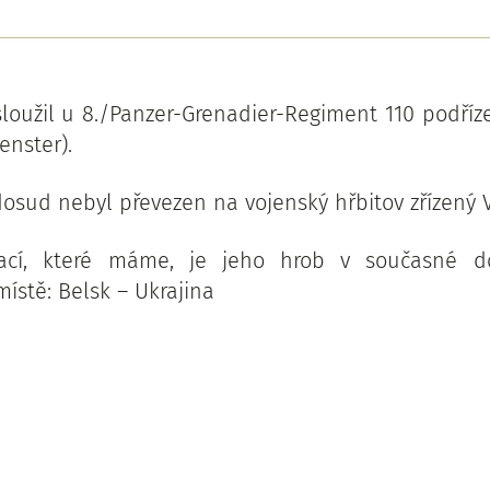
sloužil u 8./Panzer-Grenadier-Regiment 110 podříze
enster).
dosud nebyl převezen na vojenský hřbitov zřízený
mací, které máme, je jeho hrob v současné d
ístě: Belsk – Ukrajina