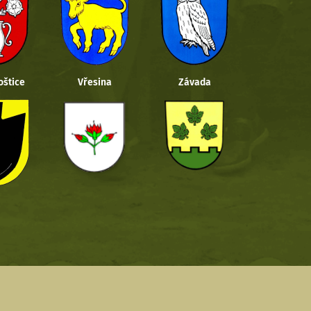
oštice
Vřesina
Závada