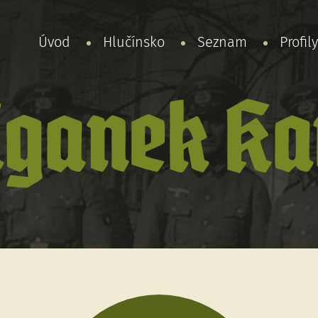
Úvod
Hlučínsko
Seznam
Profil
iganek Ka