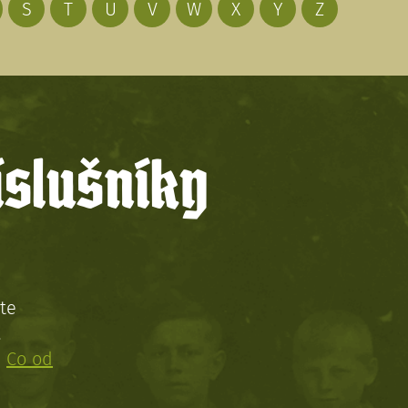
S
T
U
V
W
X
Y
Z
íslušníky
te
!
:
Co od