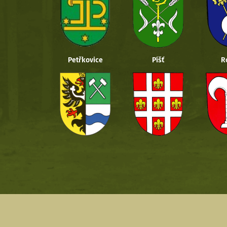
Petřkovice
Píšť
R