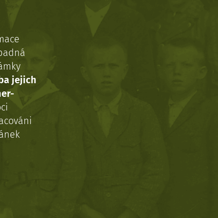
rmace
ípadná
námky
ba jejich
ner-
ci
acováni
ránek