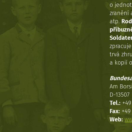
o jednot
zranění 
atp.
Rod
příbuzn
Soldaten
zpracuj
trvá zhr
a kopií o
Bundesa
Am Bors
D-13507 
Tel.:
+49 
Fax:
+49 
Web:
ww