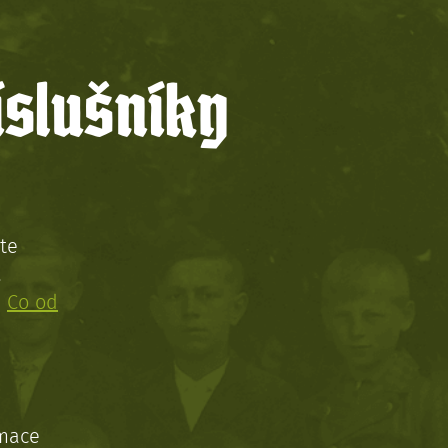
íslušníky
te
!
:
Co od
rmace