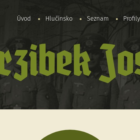
Úvod
Hlučínsko
Seznam
Profil
rzibek Jo