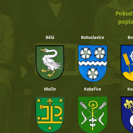
Pokud 
popla
Bělá
Bohuslavice
Bo
Hlučín
Kobeřice
Ko