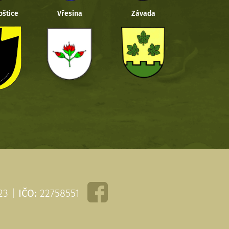
oštice
Vřesina
Závada
 23 |
IČO:
22758551