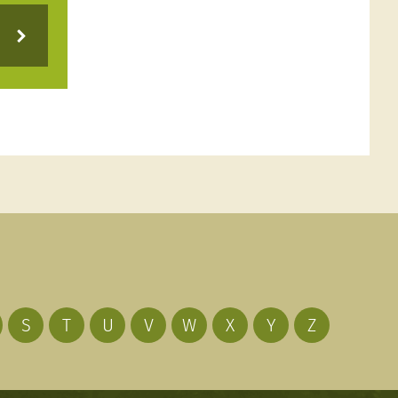
S
T
U
V
W
X
Y
Z