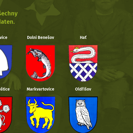
všechny
daten.
vice
Dolní Benešov
Hať
štice
Markvartovice
Oldřišov