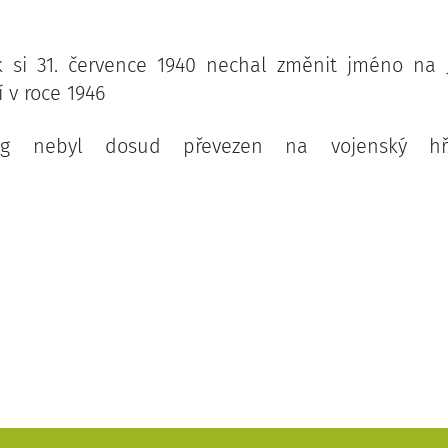
k si 31. července 1940 nechal změnit jméno na J
í v roce 1946
erg nebyl dosud převezen na vojenský hřb
.