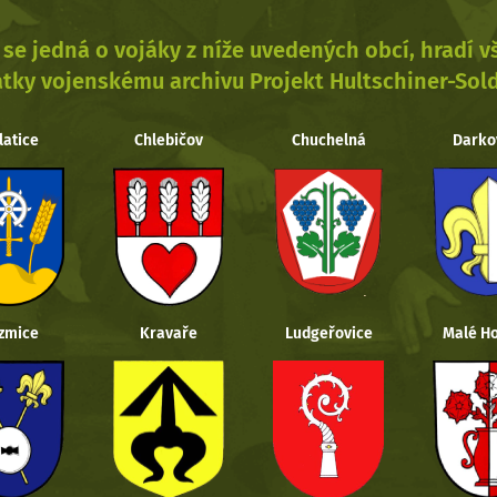
se jedná o vojáky z níže uvedených obcí, hradí 
tky vojenskému archivu Projekt Hultschiner-Sol
latice
Chlebičov
Chuchelná
Darko
zmice
Kravaře
Ludgeřovice
Malé Ho