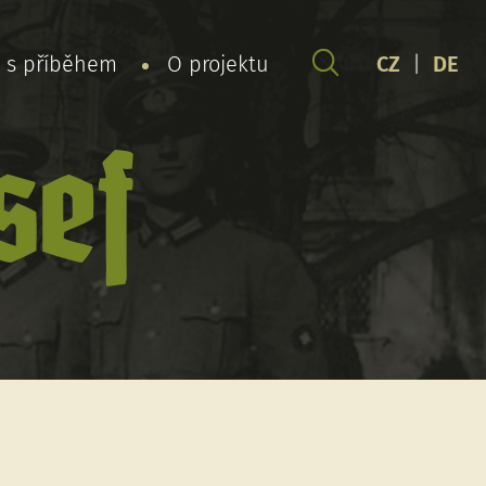
y s příběhem
O projektu
CZ
|
DE
sef