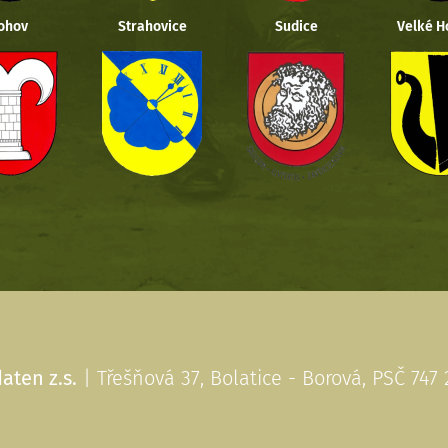
ohov
Strahovice
Sudice
Velké H
aten z.s.
| Třešňová 37, Bolatice - Borová, PSČ 747