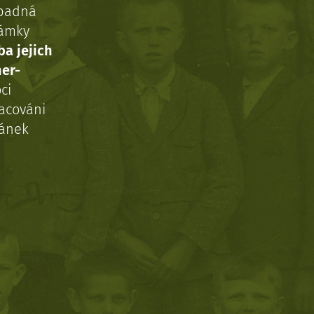
ípadná
námky
ba jejich
ner-
ci
acováni
ránek