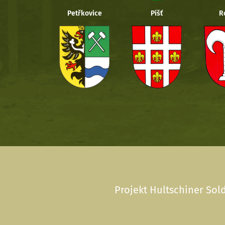
Petřkovice
Píšť
R
Projekt Hultschiner Sold