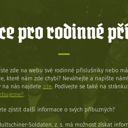
e pro rodinné př
jste zde na webu své rodinné příslušníky nebo má
e, které nám zde chybí? Neváhejte a napište nám
y na nás najdete
zde
. Podívejte se také na stránku
řebujeme?
.
te zjistit další informace o svých příbuzných?
Hultschiner-Soldaten, z. s. má možnost získat info