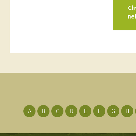
Ch
ne
A
B
C
D
E
F
G
H