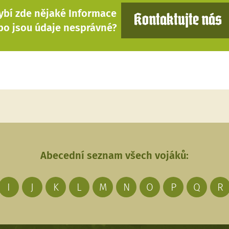
ybí zde nějaké Informace
Kontaktujte nás
bo jsou údaje nesprávné?
Abecední seznam všech vojáků:
I
J
K
L
M
N
O
P
Q
R