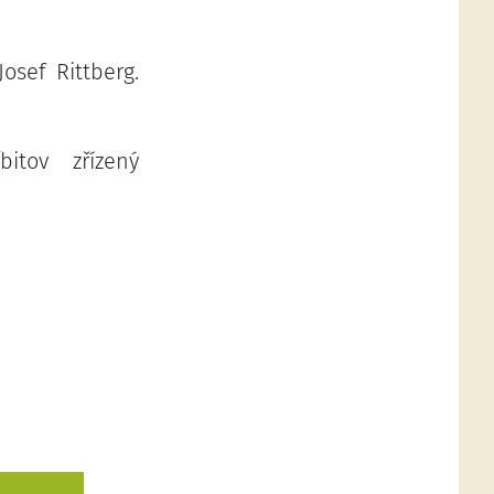
osef Rittberg.
itov zřízený