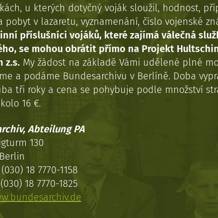
kách, u kterých dotyčný voják sloužil, hodnost, př
a pobyt v lazaretu, vyznamenání, číslo vojenské z
inní příslušníci vojáků, které zajímá válečná služ
ého, se mohou obrátit přímo na Projekt Hultschi
 z.s.
My žádost na základě Vámi udělené plné mo
eme a podáme Bundesarchivu v Berlíně. Doba vypr
uba tři roky a cena se pohybuje podle množství st
kolo 16 €.
rchiv, Abteilung PA
igturm 130
Berlin
(030) 18 7770-1158
(030) 18 7770-1825
w.bundesarchiv.de