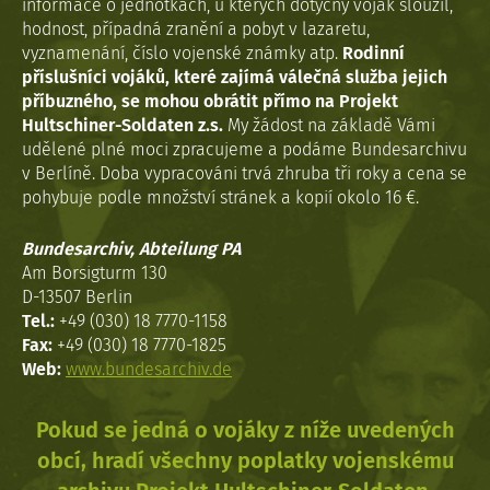
informace o jednotkách, u kterých dotyčný voják sloužil,
hodnost, případná zranění a pobyt v lazaretu,
vyznamenání, číslo vojenské známky atp.
Rodinní
příslušníci vojáků, které zajímá válečná služba jejich
příbuzného, se mohou obrátit přímo na Projekt
Hultschiner-Soldaten z.s.
My žádost na základě Vámi
udělené plné moci zpracujeme a podáme Bundesarchivu
v Berlíně. Doba vypracováni trvá zhruba tři roky a cena se
pohybuje podle množství stránek a kopií okolo 16 €.
Bundesarchiv, Abteilung PA
Am Borsigturm 130
D-13507 Berlin
Tel.:
+49 (030) 18 7770-1158
Fax:
+49 (030) 18 7770-1825
Web:
www.bundesarchiv.de
Pokud se jedná o vojáky z níže uvedených
obcí, hradí všechny poplatky vojenskému