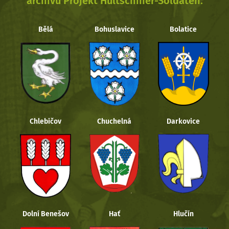
archivu Projekt Hultschiner-Soldaten.
Bělá
Bohuslavice
Bolatice
Chlebičov
Chuchelná
Darkovice
Dolní Benešov
Hať
Hlučín