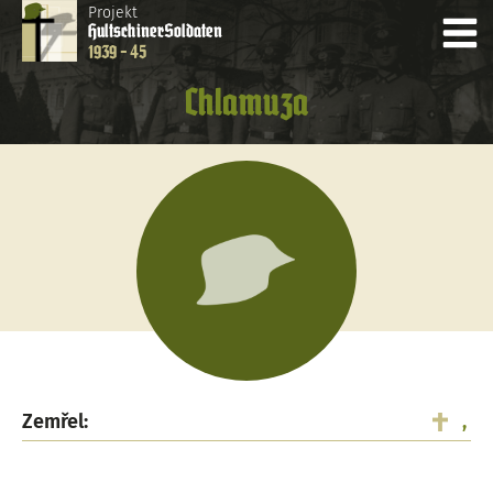
Projekt
Hultschiner
Soldaten
1939 - 45
Chlamuza
Zemřel:
,