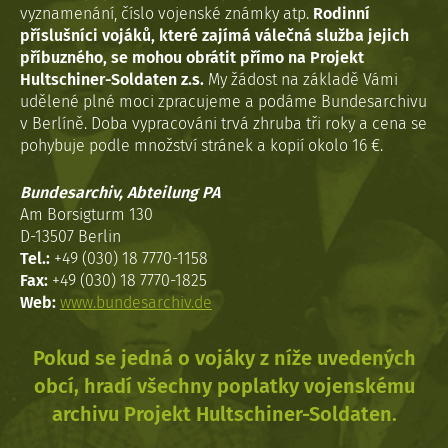
vyznamenání, číslo vojenské známky atp.
Rodinní
příslušníci vojáků, které zajímá válečná služba jejich
příbuzného, se mohou obrátit přímo na Projekt
Hultschiner-Soldaten z.s.
My žádost na základě Vámi
udělené plné moci zpracujeme a podáme Bundesarchivu
v Berlíně. Doba vypracováni trvá zhruba tři roky a cena se
pohybuje podle množství stránek a kopií okolo 16 €.
Bundesarchiv, Abteilung PA
Am Borsigturm 130
D-13507 Berlin
Tel.:
+49 (030) 18 7770-1158
Fax:
+49 (030) 18 7770-1825
Web:
www.bundesarchiv.de
Pokud se jedná o vojáky z níže uvedených
obcí, hradí všechny poplatky vojenskému
archivu Projekt Hultschiner-Soldaten.