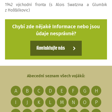
1942 východní fronta (s Alois Swatzina a Glumbik
z Hošťálkovic)
Chybí zde nějaké Informace nebo jsou
údaje nesprávné?
Kontaktujte nás
Abecední seznam všech vojáků:
A
B
C
D
E
F
G
H
I
J
K
L
M
N
O
P