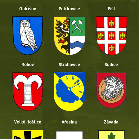
Oldřišov
Petřkovice
Píšť
Rohov
Strahovice
Sudice
Velké Hoštice
Vřesina
Závada