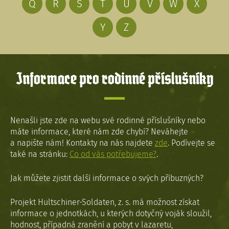
Q
R
S
T
U
V
W
X
Y
Z
Informace pro rodinné příslušníky
Nenašli jste zde na webu své rodinné příslušníky nebo
máte informace, které nám zde chybí? Neváhejte
a napište nám! Kontakty na nás najdete
zde
. Podívejte se
také na stránku:
Co od vás potřebujeme?
.
Jak můžete zjistit další informace o svých příbuzných?
Projekt Hultschiner-Soldaten, z. s. má možnost získat
informace o jednotkách, u kterých dotyčný voják sloužil,
hodnost, případná zranění a pobyt v lazaretu,