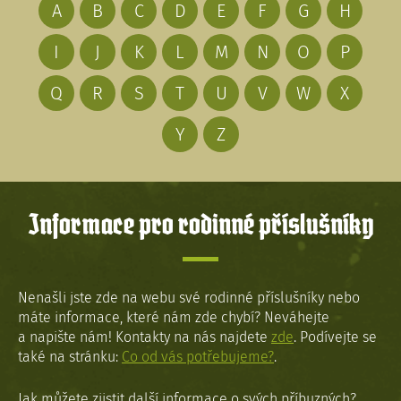
A
B
C
D
E
F
G
H
I
J
K
L
M
N
O
P
Q
R
S
T
U
V
W
X
Y
Z
Informace pro rodinné příslušníky
Nenašli jste zde na webu své rodinné příslušníky nebo
máte informace, které nám zde chybí? Neváhejte
a napište nám! Kontakty na nás najdete
zde
. Podívejte se
také na stránku:
Co od vás potřebujeme?
.
Jak můžete zjistit další informace o svých příbuzných?