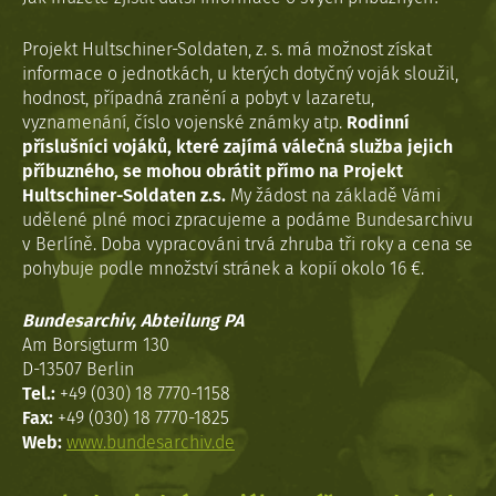
Projekt Hultschiner-Soldaten, z. s. má možnost získat
informace o jednotkách, u kterých dotyčný voják sloužil,
hodnost, případná zranění a pobyt v lazaretu,
vyznamenání, číslo vojenské známky atp.
Rodinní
příslušníci vojáků, které zajímá válečná služba jejich
příbuzného, se mohou obrátit přímo na Projekt
Hultschiner-Soldaten z.s.
My žádost na základě Vámi
udělené plné moci zpracujeme a podáme Bundesarchivu
v Berlíně. Doba vypracováni trvá zhruba tři roky a cena se
pohybuje podle množství stránek a kopií okolo 16 €.
Bundesarchiv, Abteilung PA
Am Borsigturm 130
D-13507 Berlin
Tel.:
+49 (030) 18 7770-1158
Fax:
+49 (030) 18 7770-1825
Web:
www.bundesarchiv.de