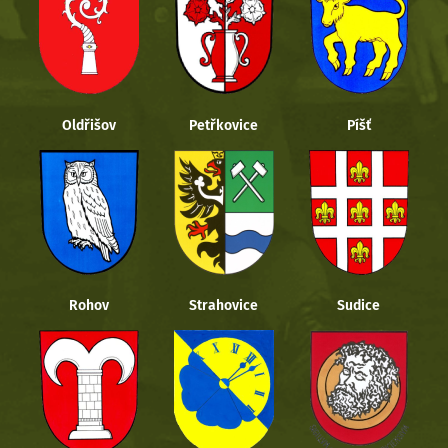
Oldřišov
Petřkovice
Píšť
Rohov
Strahovice
Sudice