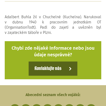
Adalbert Buhla žil v Chuchelné (Kuchelna). Narukoval
v dubnu 1940 k pracovním jednotkám OT
(OrganisationTodt). Padl do zajetí a uvězněn byl
v zajateckém táboře v Plzni.
Chybí zde nějaké Informace nebo jsou
údaje nesprávné?
Kontaktujte nás
Abecední seznam všech vojáků: