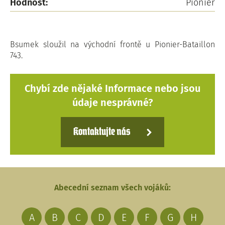
Hodnost:
Pionier
Bsumek sloužil na východní frontě u Pionier-Bataillon
743.
Chybí zde nějaké Informace nebo jsou
údaje nesprávné?
Kontaktujte nás
Abecední seznam všech vojáků:
A
B
C
D
E
F
G
H