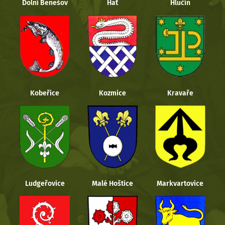
Dolní Benešov
Hať
Hlučín
Kobeřice
Kozmice
Kravaře
Ludgeřovice
Malé Hoštice
Markvartovice