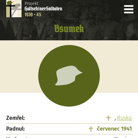
Projekt
Hultschiner
Soldaten
1939 - 45
Bsumek
Zemřel:
,
Rusko
Padnul:
červenec 1941