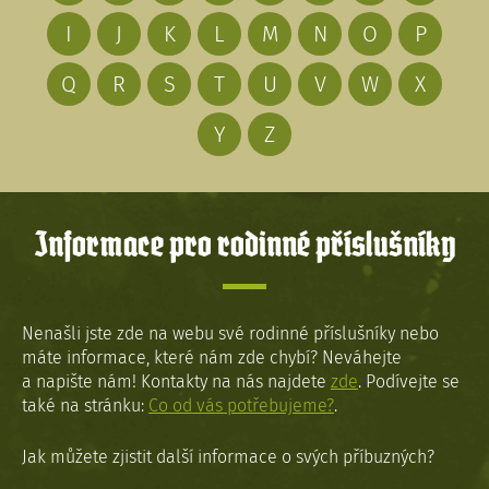
I
J
K
L
M
N
O
P
Q
R
S
T
U
V
W
X
Y
Z
Informace pro rodinné příslušníky
Nenašli jste zde na webu své rodinné příslušníky nebo
máte informace, které nám zde chybí? Neváhejte
a napište nám! Kontakty na nás najdete
zde
. Podívejte se
také na stránku:
Co od vás potřebujeme?
.
Jak můžete zjistit další informace o svých příbuzných?