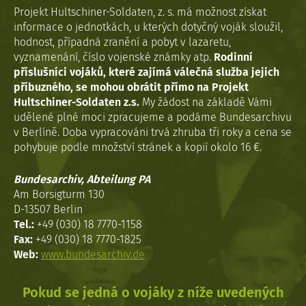
Projekt Hultschiner-Soldaten, z. s. má možnost získat
informace o jednotkách, u kterých dotyčný voják sloužil,
hodnost, případná zranění a pobyt v lazaretu,
vyznamenání, číslo vojenské známky atp.
Rodinní
příslušníci vojáků, které zajímá válečná služba jejich
příbuzného, se mohou obrátit přímo na Projekt
Hultschiner-Soldaten z.s.
My žádost na základě Vámi
udělené plné moci zpracujeme a podáme Bundesarchivu
v Berlíně. Doba vypracováni trvá zhruba tři roky a cena se
pohybuje podle množství stránek a kopií okolo 16 €.
Bundesarchiv, Abteilung PA
Am Borsigturm 130
D-13507 Berlin
Tel.:
+49 (030) 18 7770-1158
Fax:
+49 (030) 18 7770-1825
Web:
www.bundesarchiv.de
Pokud se jedná o vojáky z níže uvedených