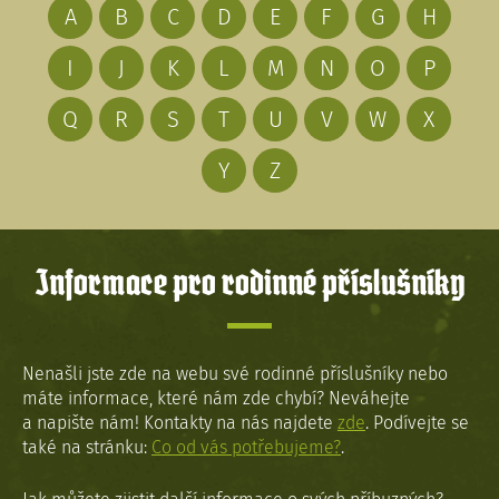
A
B
C
D
E
F
G
H
I
J
K
L
M
N
O
P
Q
R
S
T
U
V
W
X
Y
Z
Informace pro rodinné příslušníky
Nenašli jste zde na webu své rodinné příslušníky nebo
máte informace, které nám zde chybí? Neváhejte
a napište nám! Kontakty na nás najdete
zde
. Podívejte se
také na stránku:
Co od vás potřebujeme?
.