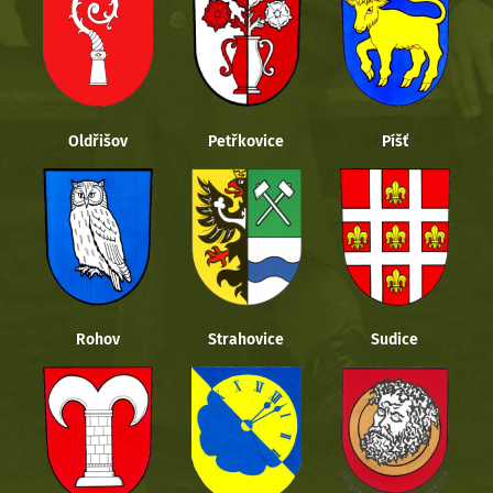
Oldřišov
Petřkovice
Píšť
Rohov
Strahovice
Sudice