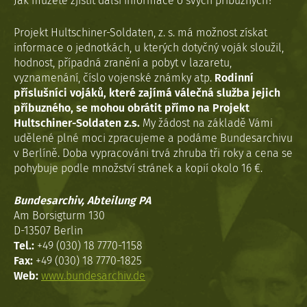
Jak můžete zjistit další informace o svých příbuzných?
Projekt Hultschiner-Soldaten, z. s. má možnost získat
informace o jednotkách, u kterých dotyčný voják sloužil,
hodnost, případná zranění a pobyt v lazaretu,
vyznamenání, číslo vojenské známky atp.
Rodinní
příslušníci vojáků, které zajímá válečná služba jejich
příbuzného, se mohou obrátit přímo na Projekt
Hultschiner-Soldaten z.s.
My žádost na základě Vámi
udělené plné moci zpracujeme a podáme Bundesarchivu
v Berlíně. Doba vypracováni trvá zhruba tři roky a cena se
pohybuje podle množství stránek a kopií okolo 16 €.
Bundesarchiv, Abteilung PA
Am Borsigturm 130
D-13507 Berlin
Tel.:
+49 (030) 18 7770-1158
Fax:
+49 (030) 18 7770-1825
Web:
www.bundesarchiv.de