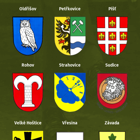
Oldřišov
Petřkovice
Píšť
Rohov
Strahovice
Sudice
Velké Hoštice
Vřesina
Závada