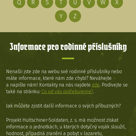
Q
R
S
T
U
V
W
X
Y
Z
Informace pro rodinné příslušníky
Nenašli jste zde na webu své rodinné příslušníky nebo
máte informace, které nám zde chybí? Neváhejte
a napište nám! Kontakty na nás najdete
zde
. Podívejte se
také na stránku:
Co od vás potřebujeme?
.
Jak můžete zjistit další informace o svých příbuzných?
Projekt Hultschiner-Soldaten, z. s. má možnost získat
informace o jednotkách, u kterých dotyčný voják sloužil,
hodnost, případná zranění a pobyt v lazaretu,