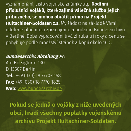
vyznamenání, číslo vojenské známky atp.
Rodinní
příslušníci vojáků, které zajímá válečná služba jejich
příbuzného, se mohou obrátit přímo na Projekt
Hultschiner-Soldaten z.s.
My žádost na základě Vámi
udělené plné moci zpracujeme a podáme Bundesarchivu
v Berlíně. Doba vypracováni trvá zhruba tři roky a cena se
pohybuje podle množství stránek a kopií okolo 16 €.
Bundesarchiv, Abteilung PA
Am Borsigturm 130
D-13507 Berlin
Tel.:
+49 (030) 18 7770-1158
Fax:
+49 (030) 18 7770-1825
Web:
www.bundesarchiv.de
Pokud se jedná o vojáky z níže uvedených
obcí, hradí všechny poplatky vojenskému
archivu Projekt Hultschiner-Soldaten.