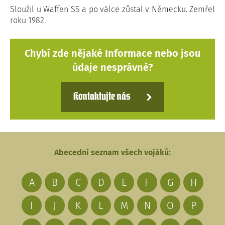
Sloužil u Waffen SS a po válce zůstal v Německu. Zemřel
roku 1982.
Chybí zde nějaké Informace nebo jsou
údaje nesprávné?
Kontaktujte nás
Abecední seznam všech vojáků:
A
B
C
D
E
F
G
H
I
J
K
L
M
N
O
P