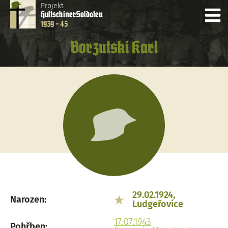
Projekt
Hultschiner
Soldaten
1939 - 45
Borzutski Karl
29.02.1924,
Narozen:
Ludgeřovice
17.07.1943
Pohřben: