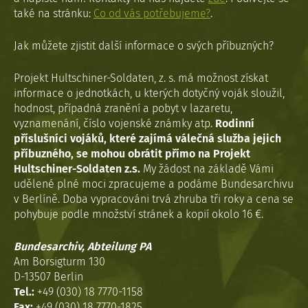
také na stránku:
Co od vás potřebujeme?
.
Jak můžete zjistit další informace o svých příbuzných?
Projekt Hultschiner-Soldaten, z. s. má možnost získat
informace o jednotkách, u kterých dotyčný voják sloužil,
hodnost, případná zranění a pobyt v lazaretu,
vyznamenání, číslo vojenské známky atp.
Rodinní
příslušníci vojáků, které zajímá válečná služba jejich
příbuzného, se mohou obrátit přímo na Projekt
Hultschiner-Soldaten z.s.
My žádost na základě Vámi
udělené plné moci zpracujeme a podáme Bundesarchivu
v Berlíně. Doba vypracováni trvá zhruba tři roky a cena se
pohybuje podle množství stránek a kopií okolo 16 €.
Bundesarchiv, Abteilung PA
Am Borsigturm 130
D-13507 Berlin
Tel.:
+49 (030) 18 7770-1158
Fax:
+49 (030) 18 7770-1825