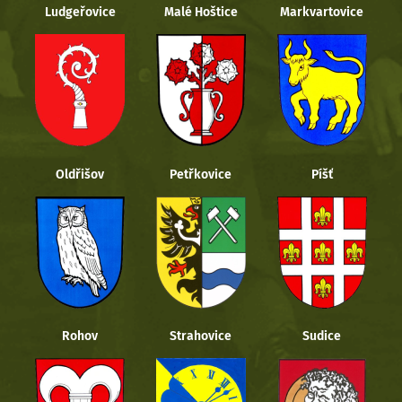
Ludgeřovice
Malé Hoštice
Markvartovice
Oldřišov
Petřkovice
Píšť
Rohov
Strahovice
Sudice