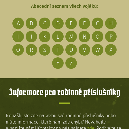
Abecední seznam všech vojáků:
A
B
C
D
E
F
G
H
I
J
K
L
M
N
O
P
Q
R
S
T
U
V
W
X
Y
Z
Informace pro rodinné příslušníky
Nenašli jste zde na webu své rodinné příslušníky nebo
máte informace, které nám zde chybí? Neváhejte
a napište nám! Kontakty na nás najdete
zde
. Podívejte se