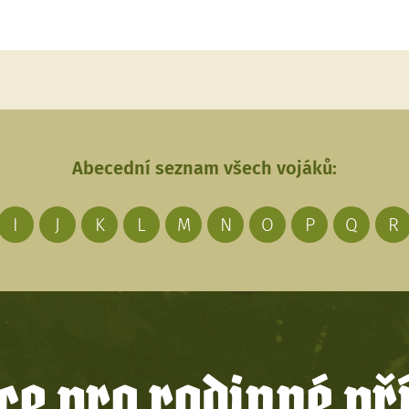
Abecední seznam všech vojáků:
I
J
K
L
M
N
O
P
Q
R
e pro rodinné př