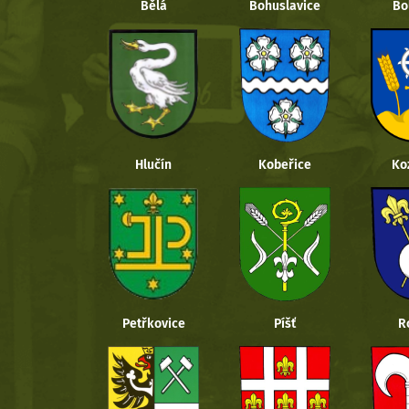
Bělá
Bohuslavice
Bo
Hlučín
Kobeřice
Ko
Petřkovice
Píšť
R