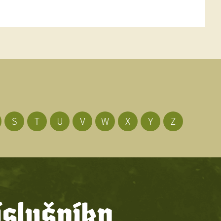
S
T
U
V
W
X
Y
Z
íslušníky