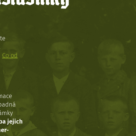
te
!
:
Co od
rmace
ípadná
námky
ba jejich
ner-