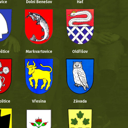
vice
Dolní Benešov
Hať
štice
Markvartovice
Oldřišov
oštice
Vřesina
Závada