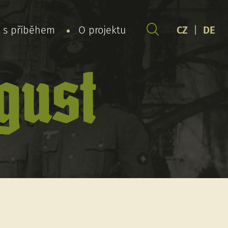
y s příběhem
O projektu
CZ
|
DE
gust