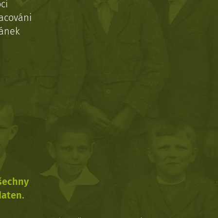
ci
acováni
ránek
všechny
daten.