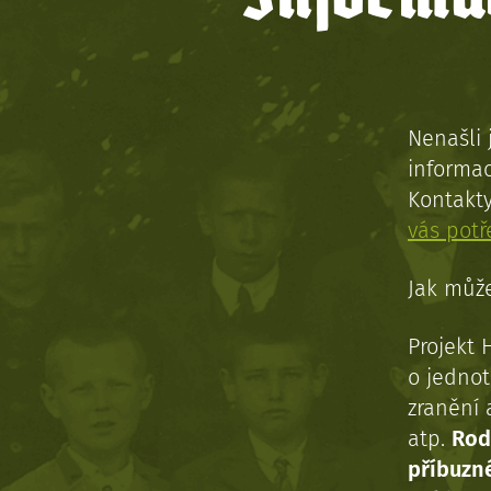
Nenašli 
informac
Kontakt
vás pot
Jak může
Projekt 
o jednot
zranění 
atp.
Rod
příbuzn