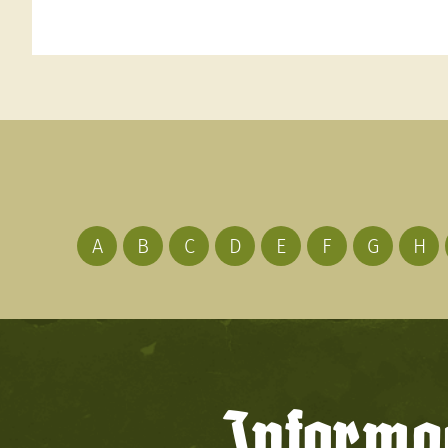
A
B
C
D
E
F
G
H
Informac