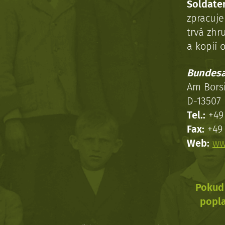
Soldaten
zpracuj
trvá zhr
a kopií o
Bundesa
Am Bors
D-13507 
Tel.:
+49 
Fax:
+49 
Web:
ww
Pokud 
popla