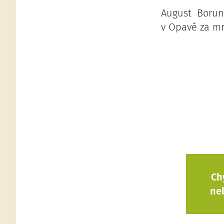
August Borun
v Opavě za mrt
Ch
ne