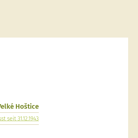
 Velké Hoštice
st seit 31.12.1943