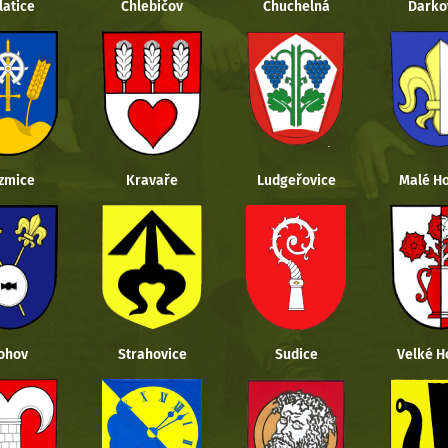
latice
Chlebičov
Chuchelná
Darko
zmice
Kravaře
Ludgeřovice
Malé Ho
ohov
Strahovice
Sudice
Velké H