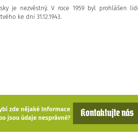
sky je nezvěstný. V roce 1959 byl prohlášen l
vého ke dni 31.12.1943.
ybí zde nějaké Informace
Kontaktujte nás
bo jsou údaje nesprávné?