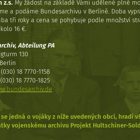
 z.s.
My žádost na základě Vámi udělené plné mo
eme a podáme Bundesarchivu v Berlíně. Doba vypr
uba tři roky a cena se pohybuje podle množství st
kolo 16 €.
rchiv, Abteilung PA
igturm 130
Berlin
(030) 18 7770-1158
(030) 18 7770-1825
w.bundesarchiv.de
se jedná o vojáky z níže uvedených obcí, hradí 
tky vojenskému archivu Projekt Hultschiner-Sol