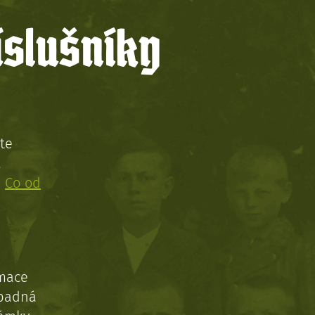
íslušníky
te
!
:
Co od
rmace
ípadná