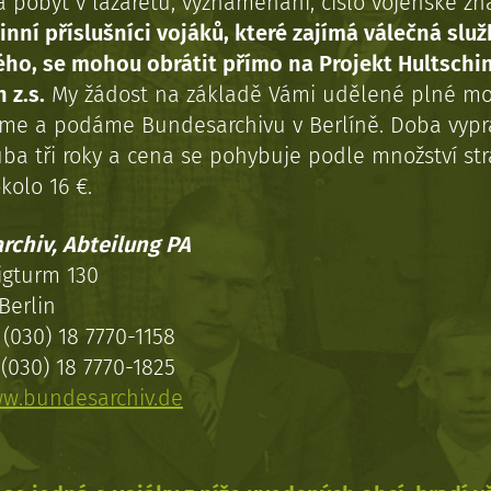
a pobyt v lazaretu, vyznamenání, číslo vojenské z
inní příslušníci vojáků, které zajímá válečná služ
ého, se mohou obrátit přímo na Projekt Hultschi
 z.s.
My žádost na základě Vámi udělené plné mo
eme a podáme Bundesarchivu v Berlíně. Doba vypr
uba tři roky a cena se pohybuje podle množství st
kolo 16 €.
rchiv, Abteilung PA
igturm 130
Berlin
(030) 18 7770-1158
(030) 18 7770-1825
w.bundesarchiv.de