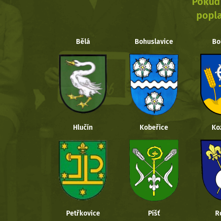
Pokud 
popla
Bělá
Bohuslavice
Bo
Hlučín
Kobeřice
Ko
Petřkovice
Píšť
R