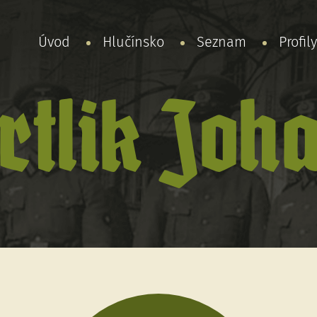
Úvod
Hlučínsko
Seznam
Profil
rtlik Joh