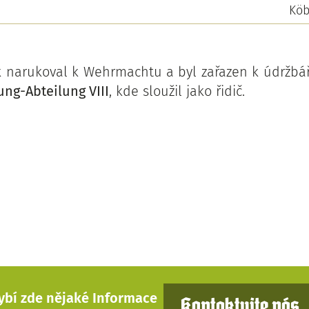
Köb
k narukoval k Wehrmachtu a byl zařazen k údržb
ung-Abteilung VIII
, kde sloužil jako řidič.
ybí zde nějaké Informace
Kontaktujte nás