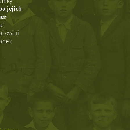
námky
ba jejich
ner-
ci
acováni
ránek