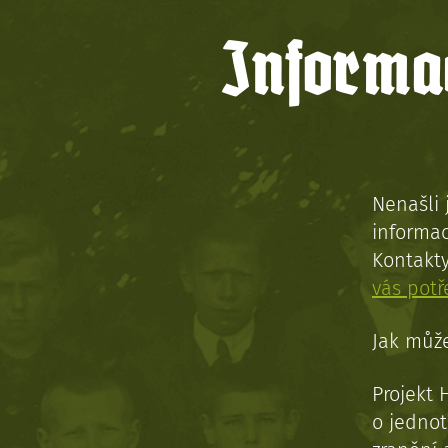
Informac
Nenašli 
informac
Kontakt
vás pot
Jak může
Projekt 
o jednot