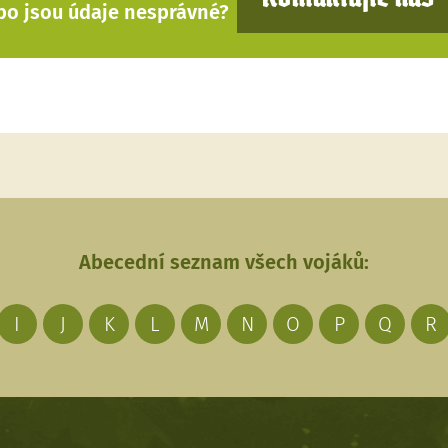
bo jsou údaje nesprávné?
Abecední seznam všech vojáků:
I
J
K
L
M
N
O
P
Q
R