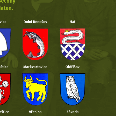
všechny
daten.
vice
Dolní Benešov
Hať
štice
Markvartovice
Oldřišov
oštice
Vřesina
Závada