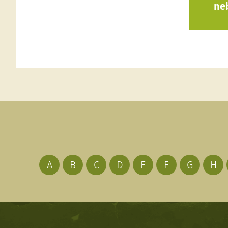
ne
A
B
C
D
E
F
G
H