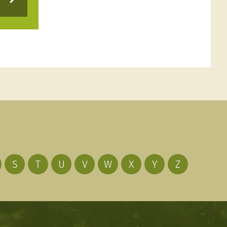
S
T
U
V
W
X
Y
Z