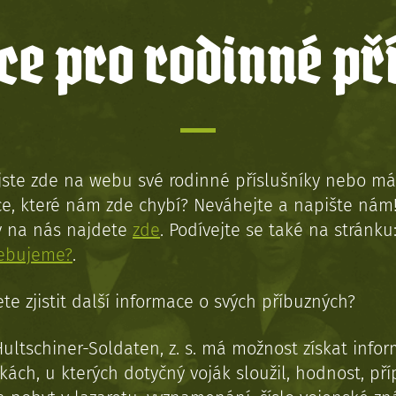
e pro rodinné př
jste zde na webu své rodinné příslušníky nebo má
e, které nám zde chybí? Neváhejte a napište nám
y na nás najdete
zde
. Podívejte se také na stránku
řebujeme?
.
te zjistit další informace o svých příbuzných?
Hultschiner-Soldaten, z. s. má možnost získat info
kách, u kterých dotyčný voják sloužil, hodnost, př