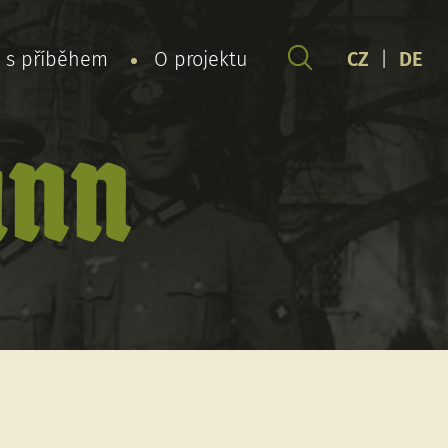
y s příběhem
O projektu
CZ
|
DE
ann