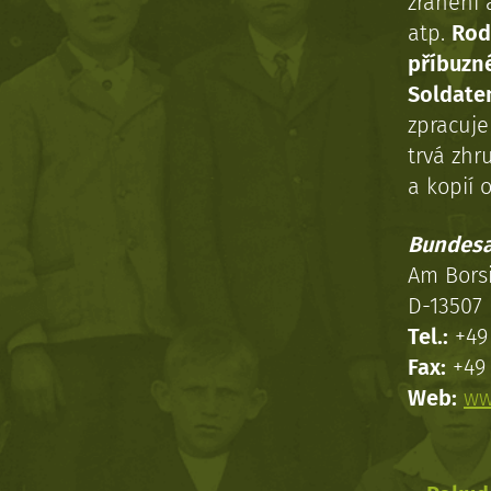
zranění 
atp.
Rod
příbuzn
Soldaten
zpracuj
trvá zhr
a kopií o
Bundesa
Am Bors
D-13507 
Tel.:
+49 
Fax:
+49 
Web:
ww