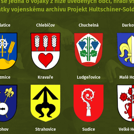
se jedná o vojáky z níže uvedených obcí, hradí 
tky vojenskému archivu Projekt Hultschiner-Sol
latice
Chlebičov
Chuchelná
Darko
zmice
Kravaře
Ludgeřovice
Malé Ho
ohov
Strahovice
Sudice
Velké H