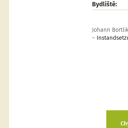
Bydliště:
Johann Bortli
–
Instandsetz
Ch