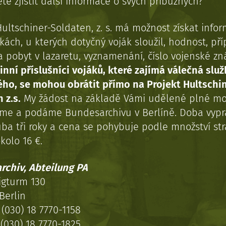
te zjistit další informace o svých příbuzných?
Hultschiner-Soldaten, z. s. má možnost získat info
kách, u kterých dotyčný voják sloužil, hodnost, př
a pobyt v lazaretu, vyznamenání, číslo vojenské z
inní příslušníci vojáků, které zajímá válečná služ
ého, se mohou obrátit přímo na Projekt Hultschi
 z.s.
My žádost na základě Vámi udělené plné mo
eme a podáme Bundesarchivu v Berlíně. Doba vypr
uba tři roky a cena se pohybuje podle množství st
kolo 16 €.
rchiv, Abteilung PA
igturm 130
Berlin
(030) 18 7770-1158
(030) 18 7770-1825