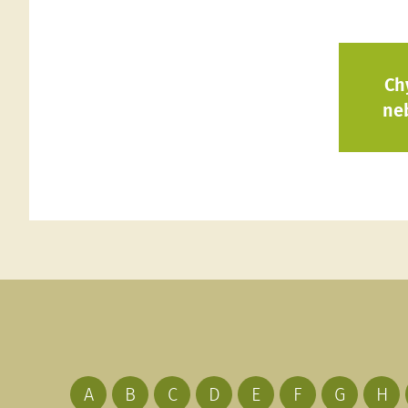
Ch
ne
A
B
C
D
E
F
G
H