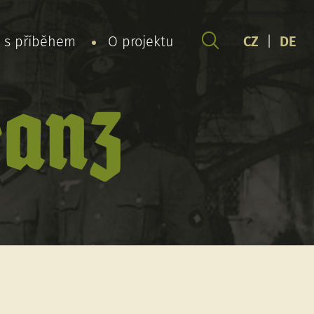
y s příběhem
O projektu
CZ
|
DE
ranz