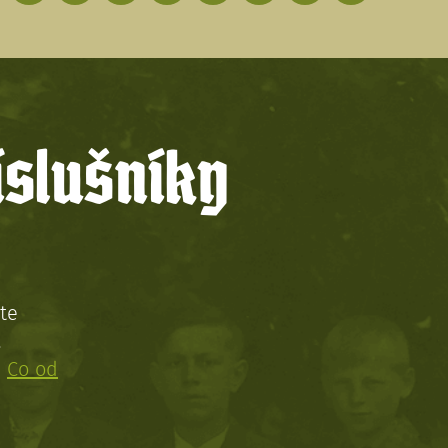
íslušníky
te
!
:
Co od