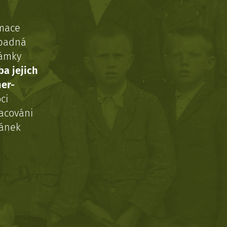
rmace
ípadná
námky
ba jejich
ner-
ci
acováni
ránek