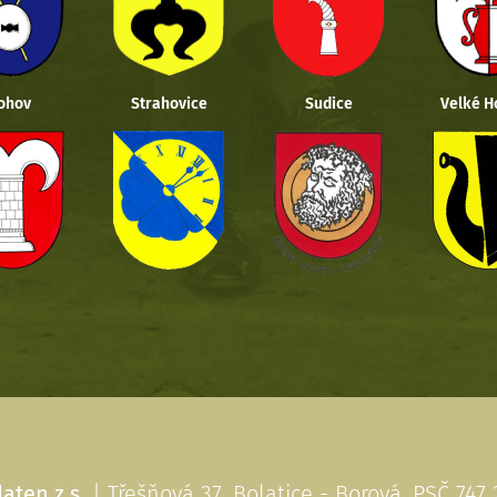
ohov
Strahovice
Sudice
Velké H
aten z.s.
| Třešňová 37, Bolatice - Borová, PSČ 747