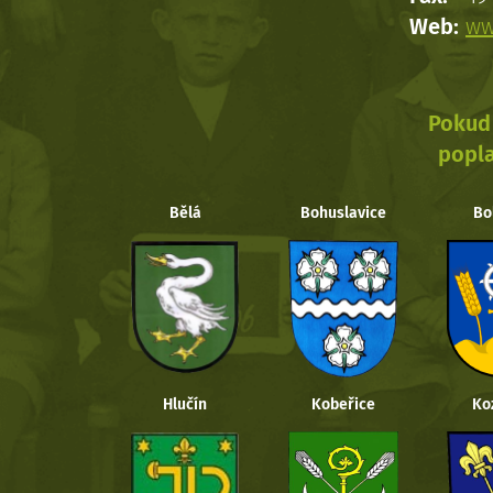
Web:
ww
Pokud 
popla
Bělá
Bohuslavice
Bo
Hlučín
Kobeřice
Ko