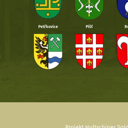
Petřkovice
Píšť
R
Projekt Hultschiner Sold