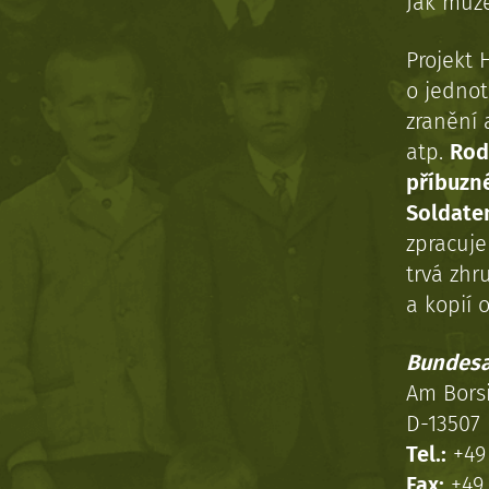
Jak může
Projekt 
o jednot
zranění 
atp.
Rod
příbuzn
Soldaten
zpracuj
trvá zhr
a kopií o
Bundesa
Am Bors
D-13507 
Tel.:
+49 
Fax:
+49 