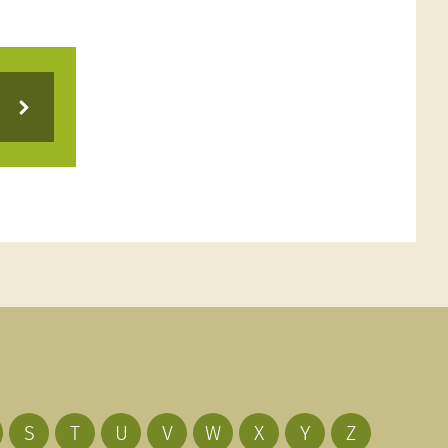
S
T
U
V
W
X
Y
Z