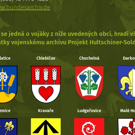
w.bundesarchiv.de
se jedná o vojáky z níže uvedených obcí, hradí 
tky vojenskému archivu Projekt Hultschiner-Sol
latice
Chlebičov
Chuchelná
Darko
zmice
Kravaře
Ludgeřovice
Malé Ho