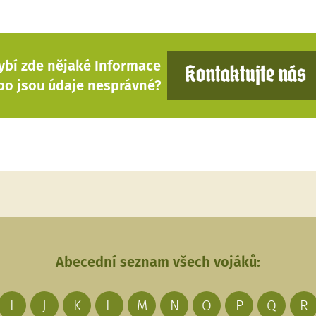
ybí zde nějaké Informace
Kontaktujte nás
bo jsou údaje nesprávné?
Abecední seznam všech vojáků:
I
J
K
L
M
N
O
P
Q
R