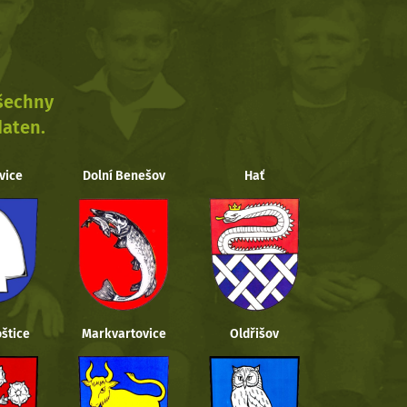
všechny
daten.
vice
Dolní Benešov
Hať
štice
Markvartovice
Oldřišov