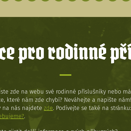
e pro rodinné př
jste zde na webu své rodinné příslušníky nebo má
e, které nám zde chybí? Neváhejte a napište nám
y na nás najdete
zde
. Podívejte se také na stránku
řebujeme?
.