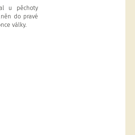
val u pěchoty
raněn do pravé
nce války.