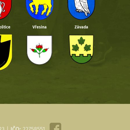
oštice
Vřesina
Závada
 23 |
IČO:
22758551