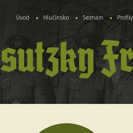
Úvod
Hlučínsko
Seznam
Profil
sutzky F