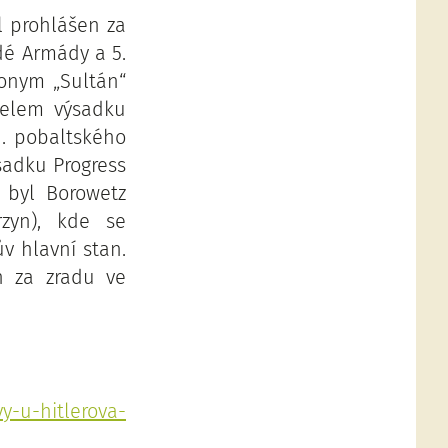
l prohlášen za
dé Armády a 5.
donym „Sultán“
telem výsadku
1. pobaltského
ýsadku Progress
 byl Borowetz
zyn), kde se
v hlavní stan.
n za zradu ve
y-u-hitlerova-