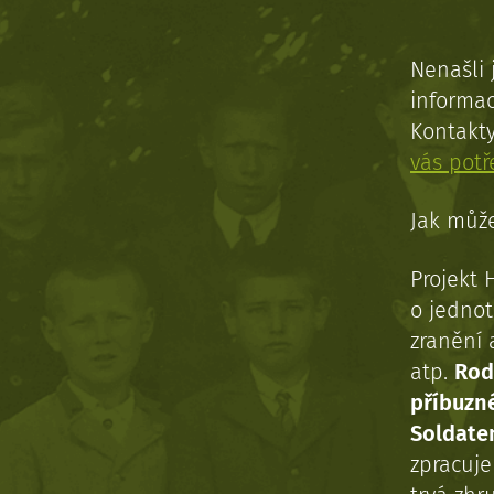
Nenašli 
informac
Kontakt
vás pot
Jak může
Projekt 
o jednot
zranění 
atp.
Rod
příbuzn
Soldaten
zpracuj