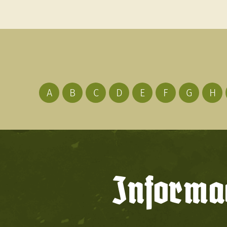
A
B
C
D
E
F
G
H
Informac