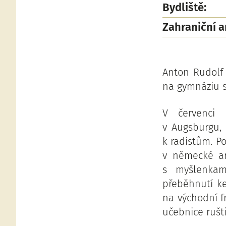
Bydliště:
Zahraniční 
Anton Rudolf
na gymnáziu s
V červenci 
v Augsburgu, 
k radistům. Po
v německé ar
s myšlenkam
přeběhnutí ke
na východní f
učebnice rušti