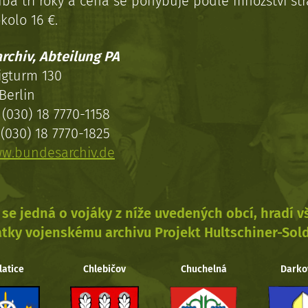
uba tři roky a cena se pohybuje podle množství st
kolo 16 €.
rchiv, Abteilung PA
igturm 130
Berlin
(030) 18 7770-1158
(030) 18 7770-1825
w.bundesarchiv.de
se jedná o vojáky z níže uvedených obcí, hradí 
tky vojenskému archivu Projekt Hultschiner-Sol
latice
Chlebičov
Chuchelná
Darko