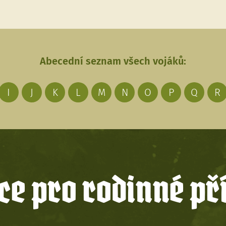
Abecední seznam všech vojáků:
I
J
K
L
M
N
O
P
Q
R
e pro rodinné př