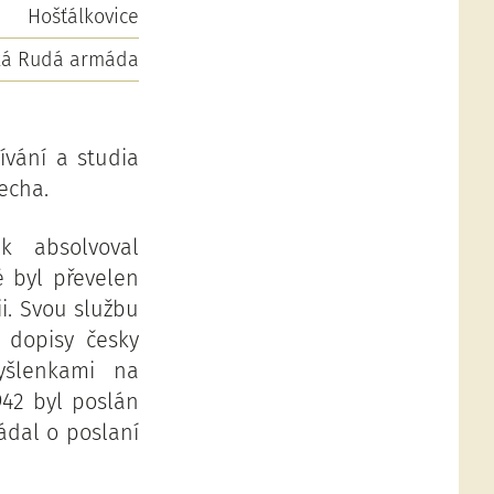
Hošťálkovice
cká Rudá armáda
vání a studia
echa.
k absolvoval
é byl převelen
ii. Svou službu
 dopisy česky
yšlenkami na
942 byl poslán
ádal o poslaní