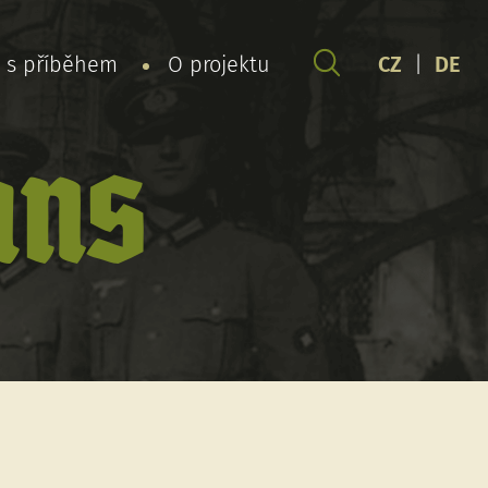
y s příběhem
O projektu
CZ
|
DE
ans