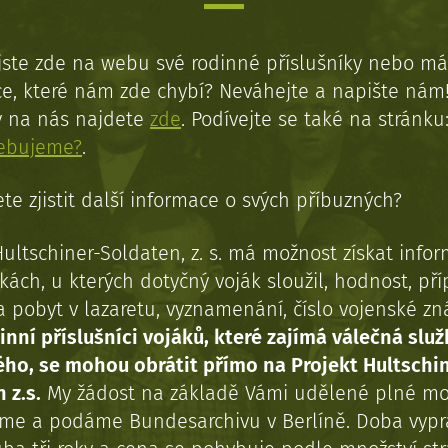
jste zde na webu své rodinné příslušníky nebo má
e, které nám zde chybí? Neváhejte a napište nám
y na nás najdete
zde
. Podívejte se také na stránku
řebujeme?
.
te zjistit další informace o svých příbuzných?
Hultschiner-Soldaten, z. s. má možnost získat info
kách, u kterých dotyčný voják sloužil, hodnost, př
a pobyt v lazaretu, vyznamenání, číslo vojenské z
inní příslušníci vojáků, které zajímá válečná služ
ého, se mohou obrátit přímo na Projekt Hultschi
 z.s.
My žádost na základě Vámi udělené plné mo
eme a podáme Bundesarchivu v Berlíně. Doba vypr