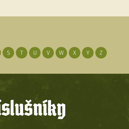
S
T
U
V
W
X
Y
Z
íslušníky