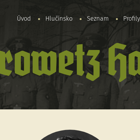
Úvod
Hlučínsko
Seznam
Profil
rowetz H