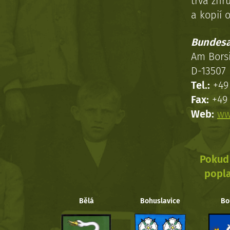
trvá zhr
a kopií o
Bundesa
Am Bors
D-13507 
Tel.:
+49 
Fax:
+49 
Web:
ww
Pokud 
popla
Bělá
Bohuslavice
Bo