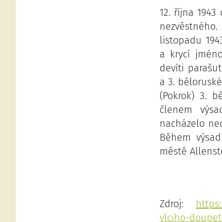
12. října 194
nezvěstného. 
listopadu 194
a krycí jmén
devíti parašu
a 3. běloruské
(Pokrok) 3. 
členem výsa
nacházelo nec
Během výsadk
městě Allenste
Zdroj:
https
vlciho-doupe