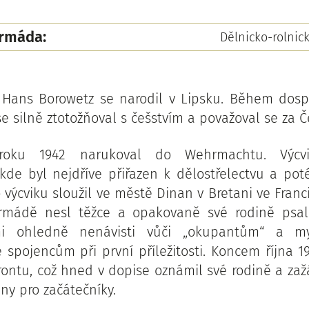
armáda:
Dělnicko-rolni
 Hans Borowetz se narodil v Lipsku. Během dospí
e silně ztotožňoval s češstvím a považoval se za Č
roku 1942 narukoval do Wehrmachtu. Výcvi
kde byl nejdříve přiřazen k dělostřelectvu a pot
 výcviku sloužil ve městě Dinan v Bretani ve Franc
mádě nesl těžce a opakovaně své rodině psal
i ohledně nenávisti vůči „okupantům“ a m
 spojencům při první příležitosti. Koncem října 1
rontu, což hned v dopise oznámil své rodině a zaž
ny pro začátečníky.