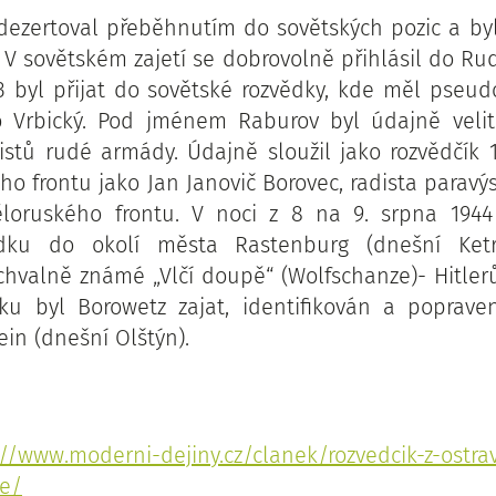
3 dezertoval přeběhnutím do sovětských pozic a by
V sovětském zajetí se dobrovolně přihlásil do Ru
3 byl přijat do sovětské rozvědky, kde měl pseu
o Vrbický. Pod jménem Raburov byl údajně veli
tistů rudé armády. Údajně sloužil jako rozvědčík 
ho frontu jako Jan Janovič Borovec, radista parav
běloruského frontu. V noci z 8 na 9. srpna 1944
dku do okolí města Rastenburg (dnešní Ketr
hvalně známé „Vlčí doupě“ (Wolfschanze)- Hitlerů
u byl Borowetz zajat, identifikován a poprave
in (dnešní Olštýn).
://www.moderni-dejiny.cz/clanek/rozvedcik-z-ostrav
te/