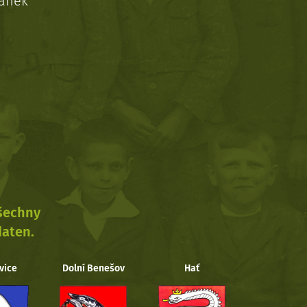
ránek
všechny
daten.
vice
Dolní Benešov
Hať