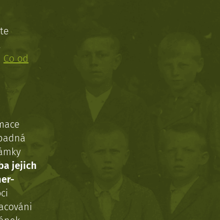
te
!
:
Co od
rmace
ípadná
námky
ba jejich
ner-
ci
acováni