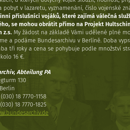
a pobyt v lazaretu, vyznamenání, číslo vojenské z
inní příslušníci vojáků, které zajímá válečná služ
ého, se mohou obrátit přímo na Projekt Hultschi
 z.s.
My žádost na základě Vámi udělené plné mo
eme a podáme Bundesarchivu v Berlíně. Doba vypr
uba tři roky a cena se pohybuje podle množství st
kolo 16 €.
rchiv, Abteilung PA
igturm 130
Berlin
(030) 18 7770-1158
(030) 18 7770-1825
w.bundesarchiv.de