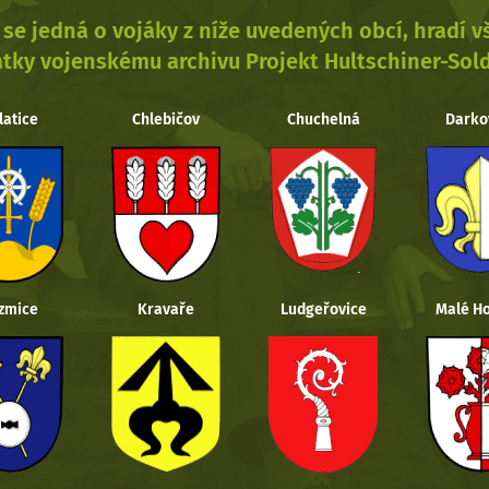
se jedná o vojáky z níže uvedených obcí, hradí 
tky vojenskému archivu Projekt Hultschiner-Sol
latice
Chlebičov
Chuchelná
Darko
zmice
Kravaře
Ludgeřovice
Malé Ho