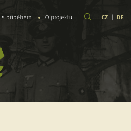
y s příběhem
O projektu
CZ
|
DE
x