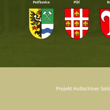
Petřkovice
Píšť
R
Projekt Hultschiner Sold