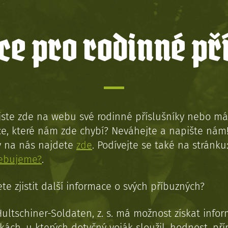
e pro rodinné př
jste zde na webu své rodinné příslušníky nebo má
e, které nám zde chybí? Neváhejte a napište nám
y na nás najdete
zde
. Podívejte se také na stránku
řebujeme?
.
te zjistit další informace o svých příbuzných?
Hultschiner-Soldaten, z. s. má možnost získat info
kách, u kterých dotyčný voják sloužil, hodnost, př