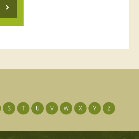
S
T
U
V
W
X
Y
Z