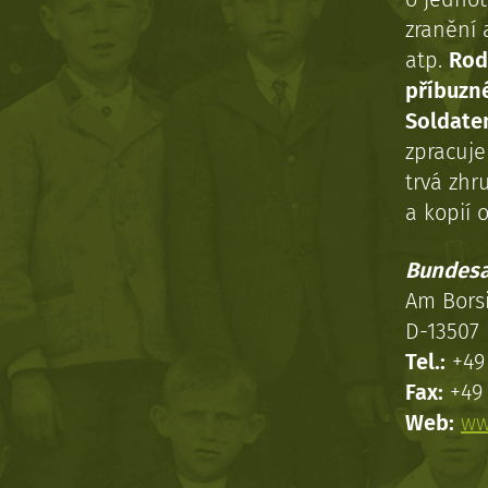
zranění 
atp.
Rod
příbuzn
Soldaten
zpracuj
trvá zhr
a kopií o
Bundesa
Am Bors
D-13507 
Tel.:
+49 
Fax:
+49 
Web:
ww