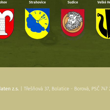
ohov
Strahovice
Sudice
Velké H
aten z.s.
| Třešňová 37, Bolatice - Borová, PSČ 747