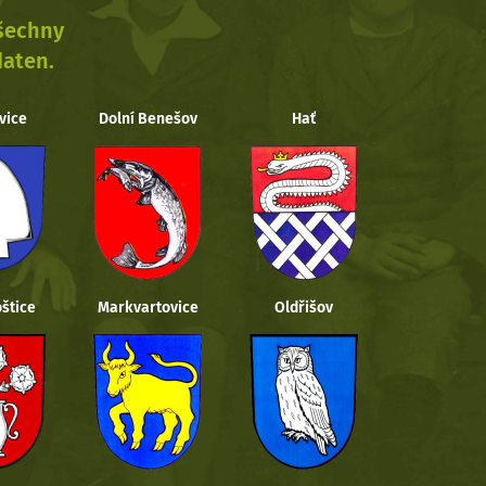
všechny
daten.
vice
Dolní Benešov
Hať
štice
Markvartovice
Oldřišov