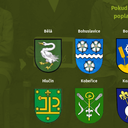
Pokud 
popla
Bělá
Bohuslavice
Bo
Hlučín
Kobeřice
Ko