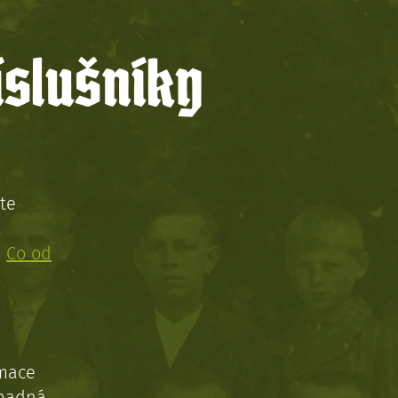
íslušníky
te
!
:
Co od
rmace
ípadná