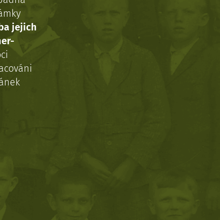
námky
ba jejich
ner-
ci
acováni
ránek