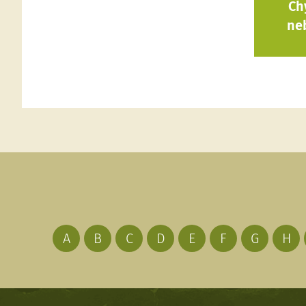
Ch
ne
A
B
C
D
E
F
G
H