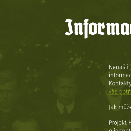
Informac
Nenašli 
informac
Kontakt
vás pot
Jak může
Projekt 
o jednot