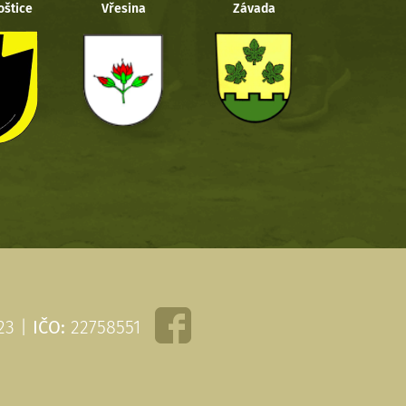
oštice
Vřesina
Závada
 23 |
IČO:
22758551