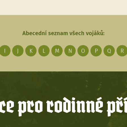
Abecední seznam všech vojáků:
I
J
K
L
M
N
O
P
Q
R
e pro rodinné př