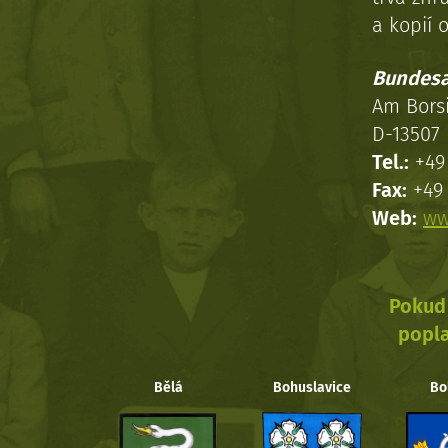
a kopií o
Bundesa
Am Bors
D-13507 
Tel.:
+49 
Fax:
+49 
Web:
ww
Pokud 
popla
Bělá
Bohuslavice
Bo