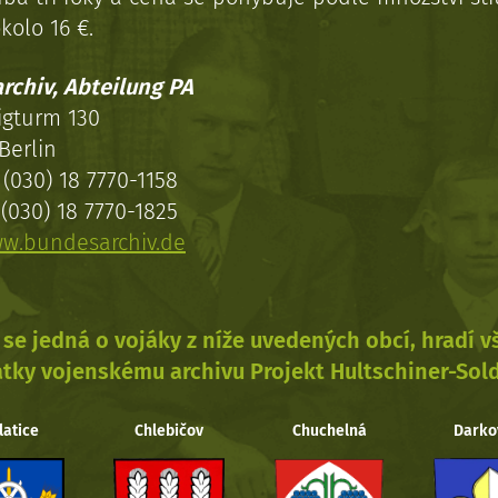
kolo 16 €.
rchiv, Abteilung PA
igturm 130
Berlin
(030) 18 7770-1158
(030) 18 7770-1825
w.bundesarchiv.de
se jedná o vojáky z níže uvedených obcí, hradí 
tky vojenskému archivu Projekt Hultschiner-Sol
latice
Chlebičov
Chuchelná
Darko