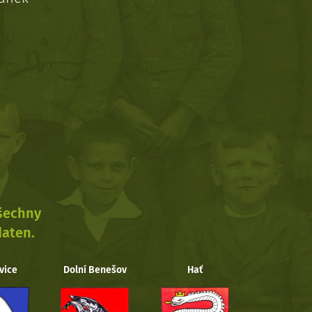
všechny
daten.
vice
Dolní Benešov
Hať