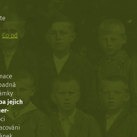
te
!
:
Co od
rmace
ípadná
námky
ba jejich
ner-
ci
acováni
ránek