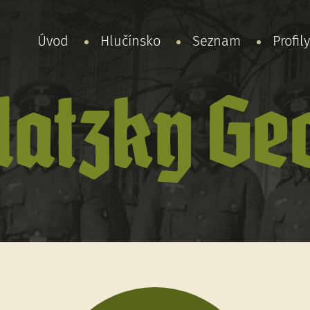
Úvod
Hlučínsko
Seznam
Profil
latzky Ge