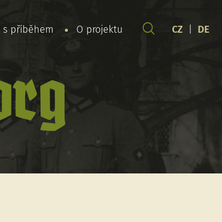
y s příběhem
O projektu
CZ
|
DE
org