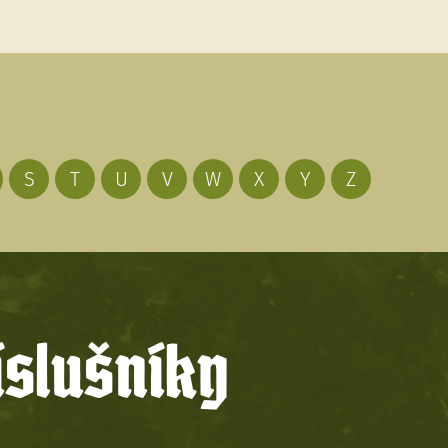
S
T
U
V
W
X
Y
Z
íslušníky