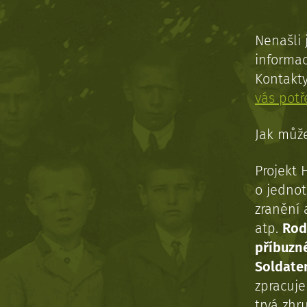
Nenašli 
informac
Kontakt
vás pot
Jak může
Projekt 
o jednot
zranění 
atp.
Rod
příbuzn
Soldaten
zpracuj
trvá zhr