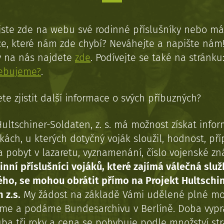
jste zde na webu své rodinné příslušníky nebo má
e, které nám zde chybí? Neváhejte a napište nám
y na nás najdete
zde
. Podívejte se také na stránku
řebujeme?
.
te zjistit další informace o svých příbuzných?
Hultschiner-Soldaten, z. s. má možnost získat info
kách, u kterých dotyčný voják sloužil, hodnost, př
a pobyt v lazaretu, vyznamenání, číslo vojenské z
inní příslušníci vojáků, které zajímá válečná služ
ého, se mohou obrátit přímo na Projekt Hultschi
 z.s.
My žádost na základě Vámi udělené plné mo
eme a podáme Bundesarchivu v Berlíně. Doba vypr
uba tři roky a cena se pohybuje podle množství st