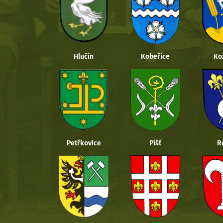
Hlučín
Kobeřice
Ko
Petřkovice
Píšť
R