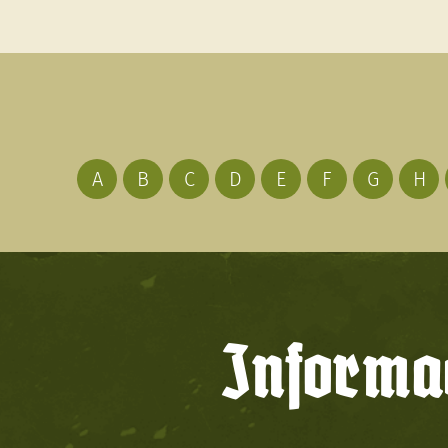
A
B
C
D
E
F
G
H
Informac