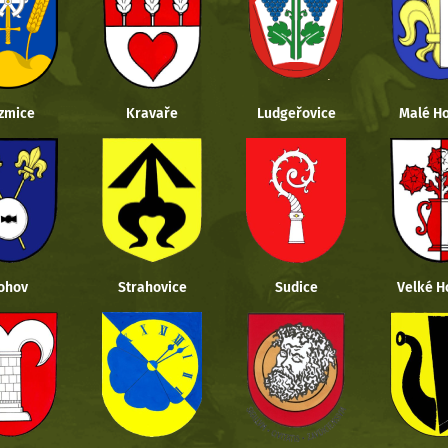
zmice
Kravaře
Ludgeřovice
Malé Ho
ohov
Strahovice
Sudice
Velké H