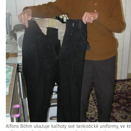
Alfons Böhm ukazuje kalhoty své tankistické uniformy, ve kt