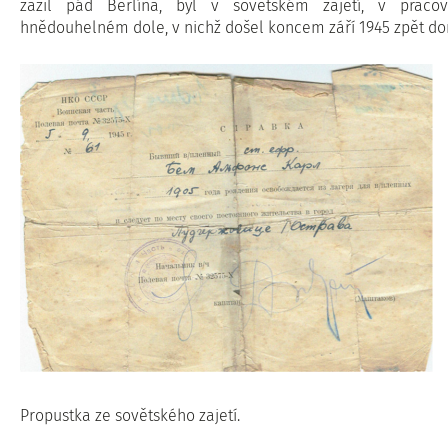
zažil pád Berlína, byl v sovětském zajetí, v prac
hnědouhelném dole, v nichž došel koncem září 1945 zpět d
Propustka ze sovětského zajetí.