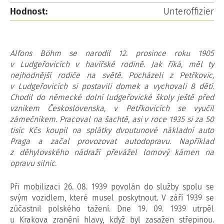
Hodnost:
Unteroffizier
Alfons Böhm se narodil 12. prosince roku 1905
v Ludgeřovicích v havířské rodině. Jak říká, měl ty
nejhodnější rodiče na světě. Pocházeli z Petřkovic,
v Ludgeřovicích si postavili domek a vychovali 8 dětí.
Chodil do německé dolní ludgeřovické školy ještě před
vznikem Československa, v Petřkovicích se vyučil
zámečníkem. Pracoval na šachtě, asi v roce 1935 si za 50
tisíc Kčs koupil na splátky dvoutunové nákladní auto
Praga a začal provozovat autodopravu. Například
z děhylovského nádraží převážel lomový kámen na
opravu silnic.
Při mobilizaci 26. 08. 1939 povolán do služby spolu se
svým vozidlem, které musel poskytnout. V září 1939 se
zúčastnil polského tažení. Dne 19. 09. 1939 utrpěl
u Krakova zranění hlavy, když byl zasažen střepinou.