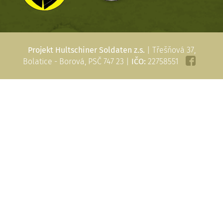
Projekt Hultschiner Soldaten z.s.
| Třešňová 37,
Bolatice - Borová, PSČ 747 23 |
IČO:
22758551