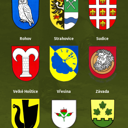
Rohov
Strahovice
Sudice
Velké Hoštice
Vřesina
Závada