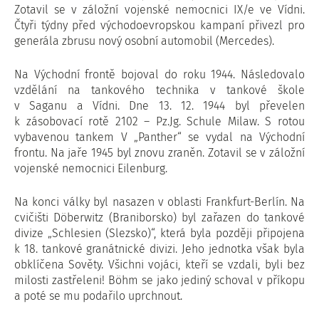
Zotavil se v záložní vojenské nemocnici IX/e ve Vídni.
Čtyři týdny před východoevropskou kampaní přivezl pro
generála zbrusu nový osobní automobil (Mercedes).
Na Východní frontě bojoval do roku 1944. Následovalo
vzdělání na tankového technika v tankové škole
v Saganu a Vídni. Dne 13. 12. 1944 byl převelen
k zásobovací rotě 2102 – Pz.Jg. Schule Milaw. S rotou
vybavenou tankem V „Panther“ se vydal na Východní
frontu. Na jaře 1945 byl znovu zraněn. Zotavil se v záložní
vojenské nemocnici Eilenburg.
Na konci války byl nasazen v oblasti Frankfurt-Berlín. Na
cvičišti Döberwitz (Braniborsko) byl zařazen do tankové
divize „Schlesien (Slezsko)“, která byla později připojena
k 18. tankové granátnické divizi. Jeho jednotka však byla
obklíčena Sověty. Všichni vojáci, kteří se vzdali, byli bez
milosti zastřeleni! Böhm se jako jediný schoval v příkopu
a poté se mu podařilo uprchnout.