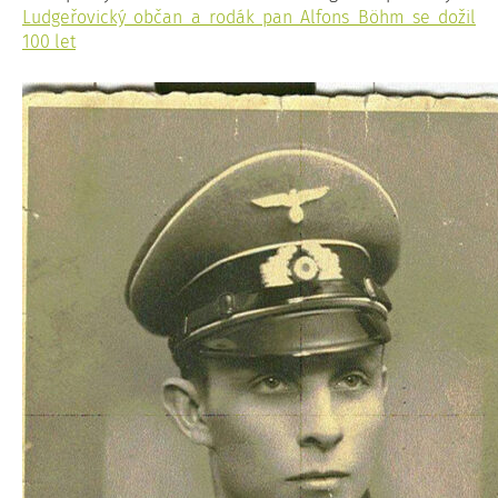
Ludgeřovický občan a rodák pan Alfons Böhm se dožil
100 let