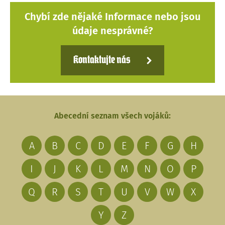
Chybí zde nějaké Informace nebo jsou
údaje nesprávné?
Kontaktujte nás
Abecední seznam všech vojáků:
A
B
C
D
E
F
G
H
I
J
K
L
M
N
O
P
Q
R
S
T
U
V
W
X
Y
Z