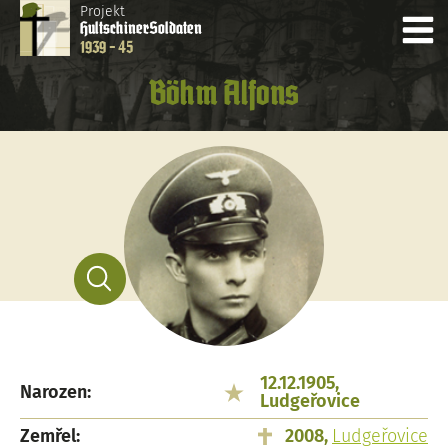
Projekt
Hultschiner
Soldaten
1939 - 45
Böhm Alfons
12.12.1905,
Narozen:
Ludgeřovice
Zemřel:
2008,
Ludgeřovice