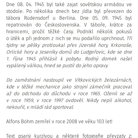
Dne 08. 04. 1945 byl také zajat sovětskou armádou ve
stodole. Po několika dnech bez jídla byl převezen do
tábora Rüdensdorf u Berlína. Dne 05. 09. 1945 byl
repatriován do Československa. V táboře, krátce za
hranicemi, prožil těžké časy. Podnikl několik pokusů
o útěk a při jednom z nich se mu podařilo uprchnout.
Tři
týdny se pěšky protloukal přes Jizerské hory, Krkonoše,
Orlické hory a Jeseníky domů do Ludgeřovic, kde se dne
1. října 1945 přihlásil k pobytu. Rodný domek našel
vypálený válkou, hned se pustil do jeho opravy.
Do zaměstnání nastoupil ve Vítkovických železárnách,
kde v těžké mechanice jako strojní zámečník pracoval
až do odchodu do důchodu v roce 1965. Oženil se až
v roce 1959, v roce 1997 ovdověl. Nikdy nepil alkohol,
nekouřil, v mládí rád sportoval.
Alfons Böhm zemřel v roce 2008 ve věku 103 let!
Text psaný kurzívou a některé fotografie převzaty z: