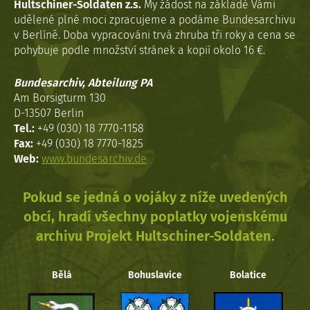
Hultschiner-Soldaten z.s.
My žádost na základě Vámi
udělené plné moci zpracujeme a podáme Bundesarchivu
v Berlíně. Doba vypracováni trvá zhruba tři roky a cena se
pohybuje podle množství stránek a kopií okolo 16 €.
Bundesarchiv, Abteilung PA
Am Borsigturm 130
D-13507 Berlin
Tel.:
+49 (030) 18 7770-1158
Fax:
+49 (030) 18 7770-1825
Web:
www.bundesarchiv.de
Pokud se jedná o vojáky z níže uvedených
obcí, hradí všechny poplatky vojenskému
archivu Projekt Hultschiner-Soldaten.
Bělá
Bohuslavice
Bolatice