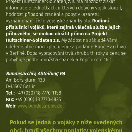
Projekt Hultschiner-Soldaten, z. s. má možnost získat
informace o jednotkách, u kterých dotyčný voják sloužil,
hodnost, případná zranění a pobyt v lazaretu,
vyznamenání, číslo vojenské známky atp.
Rodinní
příslušníci vojáků, které zajímá válečná služba jejich
příbuzného, se mohou obrátit přímo na Projekt
Hultschiner-Soldaten z.s.
My žádost na základě Vámi
udělené plné moci zpracujeme a podáme Bundesarchivu
v Berlíně. Doba vypracováni trvá zhruba tři roky a cena se
pohybuje podle množství stránek a kopií okolo 16 €.
Bundesarchiv, Abteilung PA
Am Borsigturm 130
D-13507 Berlin
Tel.:
+49 (030) 18 7770-1158
Fax:
+49 (030) 18 7770-1825
Web:
www.bundesarchiv.de
Pokud se jedná o vojáky z níže uvedených
obcí, hradí všechny poplatky vojenskému