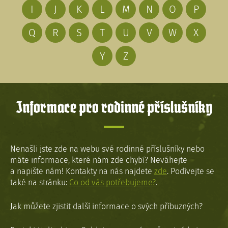
I
J
K
L
M
N
O
P
Q
R
S
T
U
V
W
X
Y
Z
Informace pro rodinné příslušníky
Nenašli jste zde na webu své rodinné příslušníky nebo
máte informace, které nám zde chybí? Neváhejte
a napište nám! Kontakty na nás najdete
zde
. Podívejte se
také na stránku:
Co od vás potřebujeme?
.
Jak můžete zjistit další informace o svých příbuzných?