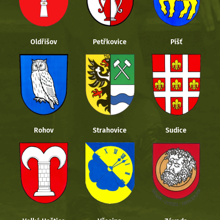
Oldřišov
Petřkovice
Píšť
Rohov
Strahovice
Sudice