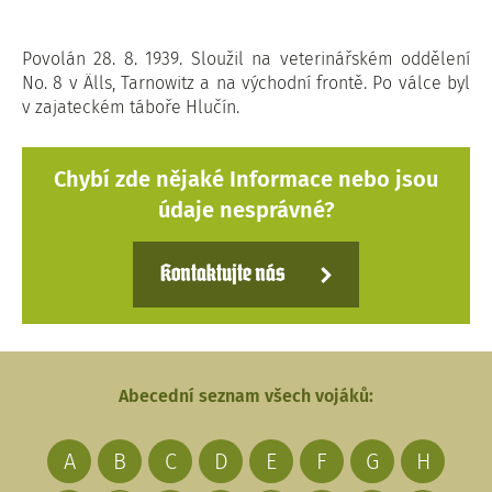
Povolán 28. 8. 1939. Sloužil na veterinářském oddělení
No. 8 v Älls, Tarnowitz a na východní frontě. Po válce byl
v zajateckém táboře Hlučín.
Chybí zde nějaké Informace nebo jsou
údaje nesprávné?
Kontaktujte nás
Abecední seznam všech vojáků:
A
B
C
D
E
F
G
H