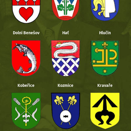
Dolní Benešov
Hať
Hlučín
Kobeřice
Kozmice
Kravaře