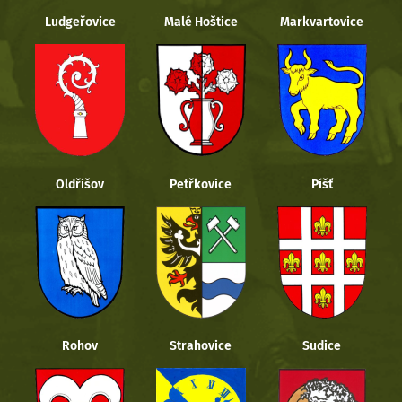
Ludgeřovice
Malé Hoštice
Markvartovice
Oldřišov
Petřkovice
Píšť
Rohov
Strahovice
Sudice