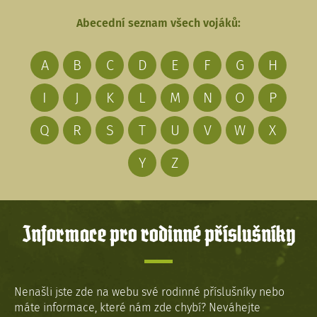
Abecední seznam všech vojáků:
A
B
C
D
E
F
G
H
I
J
K
L
M
N
O
P
Q
R
S
T
U
V
W
X
Y
Z
Informace pro rodinné příslušníky
Nenašli jste zde na webu své rodinné příslušníky nebo
máte informace, které nám zde chybí? Neváhejte