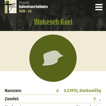
Projekt
Hultschiner
Soldaten
1939 - 45
Blokesch Karl
Narozen:
3.3.1912, Darkovičky
Zemřel:
,