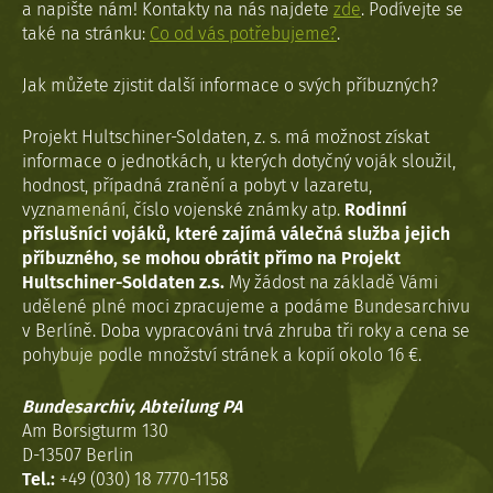
a napište nám! Kontakty na nás najdete
zde
. Podívejte se
také na stránku:
Co od vás potřebujeme?
.
Jak můžete zjistit další informace o svých příbuzných?
Projekt Hultschiner-Soldaten, z. s. má možnost získat
informace o jednotkách, u kterých dotyčný voják sloužil,
hodnost, případná zranění a pobyt v lazaretu,
vyznamenání, číslo vojenské známky atp.
Rodinní
příslušníci vojáků, které zajímá válečná služba jejich
příbuzného, se mohou obrátit přímo na Projekt
Hultschiner-Soldaten z.s.
My žádost na základě Vámi
udělené plné moci zpracujeme a podáme Bundesarchivu
v Berlíně. Doba vypracováni trvá zhruba tři roky a cena se
pohybuje podle množství stránek a kopií okolo 16 €.
Bundesarchiv, Abteilung PA
Am Borsigturm 130
D-13507 Berlin
Tel.:
+49 (030) 18 7770-1158