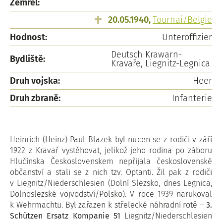
Zemřel:
20.05.1940,
Tournai/Belgie
Hodnost:
Unteroffizier
Deutsch Krawarn-
Bydliště:
Kravaře, Liegnitz-Legnica
Druh vojska:
Heer
Druh zbraně:
Infanterie
Heinrich (Heinz) Paul Blazek byl nucen se z rodiči v září
1922 z Kravař vystěhovat, jelikož jeho rodina po záboru
Hlučínska Československem nepřijala československé
občanství a stali se z nich tzv. Optanti. Žil pak z rodiči
v Liegnitz/Niederschlesien (Dolní Slezsko, dnes Legnica,
Dolnoslezské vojvodství/Polsko). V roce 1939 narukoval
k Wehrmachtu. Byl zařazen k střelecké náhradní rotě –
3.
Schützen Ersatz Kompanie 51
Liegnitz/Niederschlesien