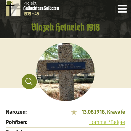
Projekt
Hultschiner
Soldaten
1939 - 45
Blazek Heinrich 1918
Narozen:
13.08.1918, Kravaře
Pohřben:
Lommel/Belgie