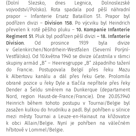
(Dolní Slezsko, dnes Legnica, Dolnoslezské
vojvodství/Polsko). Rota spadala pod pěší náhradní
prapor – Infanterie Ersatz Bataillon 51. Prapor byl
podřízen divizi –
Division 158
. Po výcviku byl Heindrich
převelen k rotě pěšího pluku –
10. Kompanie Infanterie
Regiment 51
. Pluk byl podřízen pěší divizi
– 18. Infanterie
Division
. Od prosince 1939 byla divize
v Gelenkirchen/Nordrhein-Westfalen (Severní Porýní-
Vestfálsko). Od 10.května 1940 se divize účastnila v rámci
skupiny armád „B“ – Heeresgruppe „B“ západního tažení
do Francie. Postupovala Belgií přes řeku Mazu
k Albertovu kanálu a dál přes řeku Gete. Prolomila
obrané pozice u řeky Dyle a tlačila nepřítele přes řeky
Dender a Šeldu směrem na Dunkerque (departament
Nord, region Haust-de-France/Francie). Dne 20.05.1940
Heinrich během tohoto postupu v Tournai/Belgie byl
zasažen kulkou do hrudníku a padl. Byl pohřben u silnice
mezi městy Tournai a Leuze-en-Hainaut na křižovatce
k obci Allain/Belgie. Nyní je pohřben na válečném
hřbitově v Lommel/Belgie.