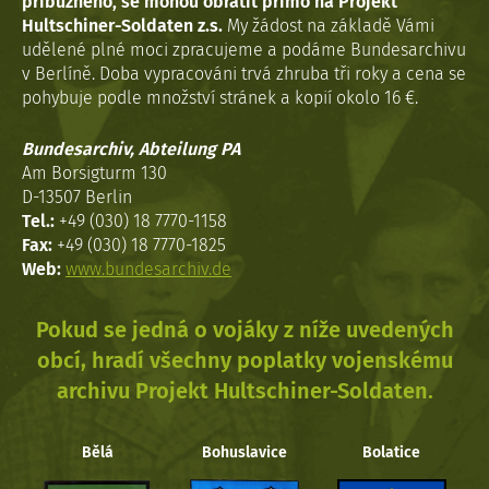
příbuzného, se mohou obrátit přímo na Projekt
Hultschiner-Soldaten z.s.
My žádost na základě Vámi
udělené plné moci zpracujeme a podáme Bundesarchivu
v Berlíně. Doba vypracováni trvá zhruba tři roky a cena se
pohybuje podle množství stránek a kopií okolo 16 €.
Bundesarchiv, Abteilung PA
Am Borsigturm 130
D-13507 Berlin
Tel.:
+49 (030) 18 7770-1158
Fax:
+49 (030) 18 7770-1825
Web:
www.bundesarchiv.de
Pokud se jedná o vojáky z níže uvedených
obcí, hradí všechny poplatky vojenskému
archivu Projekt Hultschiner-Soldaten.
Bělá
Bohuslavice
Bolatice