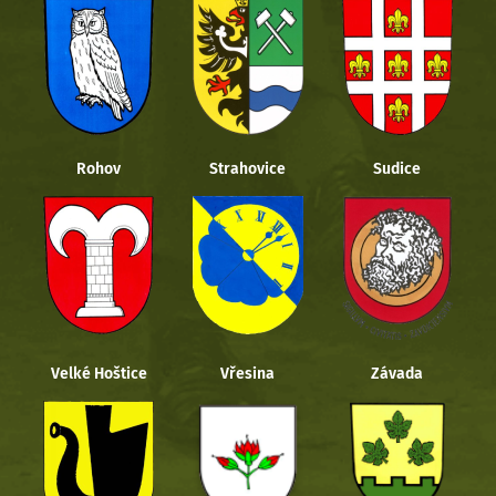
Rohov
Strahovice
Sudice
Velké Hoštice
Vřesina
Závada