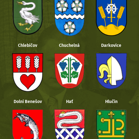
Chlebičov
Chuchelná
Darkovice
Dolní Benešov
Hať
Hlučín