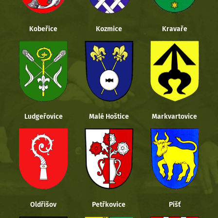
Kobeřice
Kozmice
Kravaře
Ludgeřovice
Malé Hoštice
Markvartovice
Oldřišov
Petřkovice
Píšť