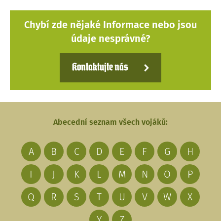
Chybí zde nějaké Informace nebo jsou
údaje nesprávné?
Kontaktujte nás
Abecední seznam všech vojáků:
A
B
C
D
E
F
G
H
I
J
K
L
M
N
O
P
Q
R
S
T
U
V
W
X
Y
Z