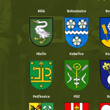
Bělá
Bohuslavice
Bo
Hlučín
Kobeřice
Ko
Petřkovice
Píšť
R