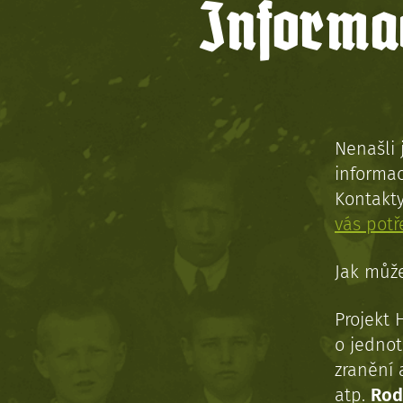
Informac
Nenašli 
informac
Kontakt
vás pot
Jak může
Projekt 
o jednot
zranění 
atp.
Rod