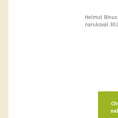
Helmut Binus 
narukoval 30.0
Ch
ne