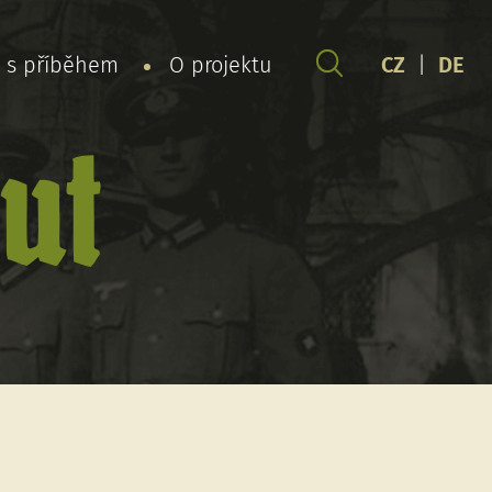
y s příběhem
O projektu
CZ
|
DE
ut