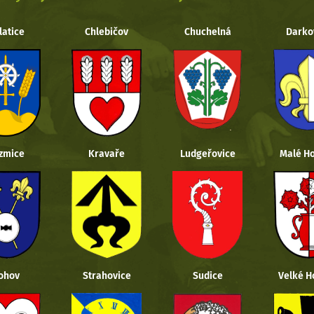
latice
Chlebičov
Chuchelná
Darko
zmice
Kravaře
Ludgeřovice
Malé Ho
ohov
Strahovice
Sudice
Velké H