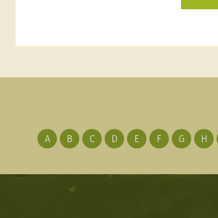
A
B
C
D
E
F
G
H