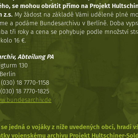
ého, se mohou obrátit přímo na Projekt Hultschi
 z.s.
My žádost na základě Vámi udělené plné mo
eme a podáme Bundesarchivu v Berlíně. Doba vypr
uba tři roky a cena se pohybuje podle množství st
kolo 16 €.
rchiv, Abteilung PA
igturm 130
Berlin
(030) 18 7770-1158
(030) 18 7770-1825
w.bundesarchiv.de
se jedná o vojáky z níže uvedených obcí, hradí 
tky vojenskému archivu Projekt Hultschiner-Sol