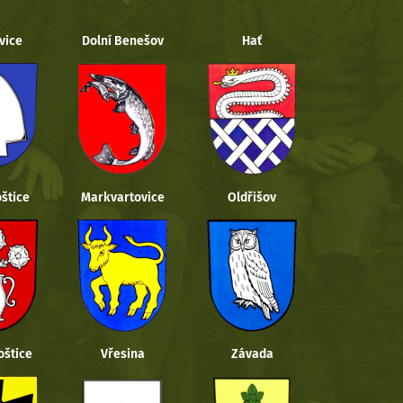
vice
Dolní Benešov
Hať
štice
Markvartovice
Oldřišov
oštice
Vřesina
Závada