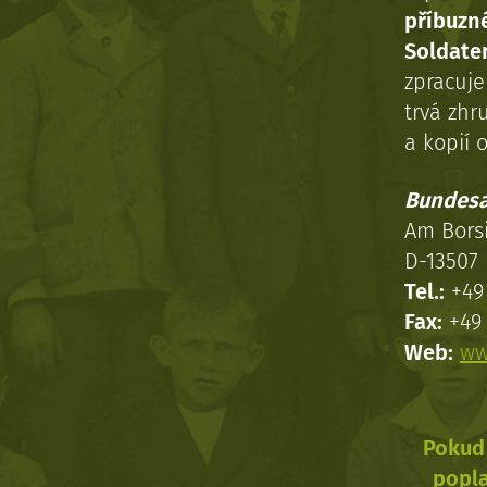
příbuzn
Soldaten
zpracuj
trvá zhr
a kopií o
Bundesa
Am Bors
D-13507 
Tel.:
+49 
Fax:
+49 
Web:
ww
Pokud 
popla