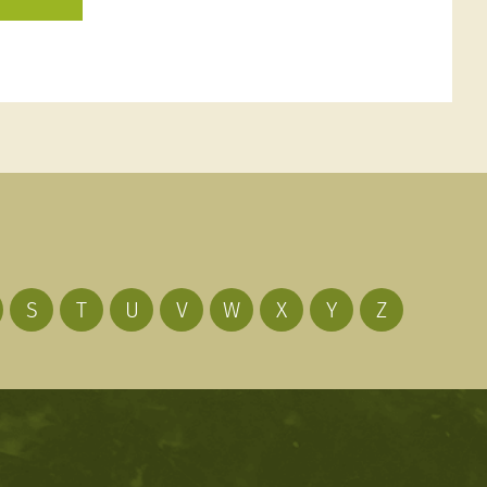
S
T
U
V
W
X
Y
Z