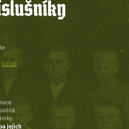
íslušníky
te
!
:
Co od
rmace
ípadná
námky
ba jejich