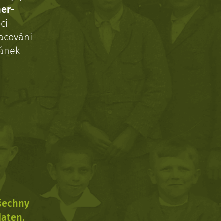
ner-
ci
acováni
ránek
všechny
daten.