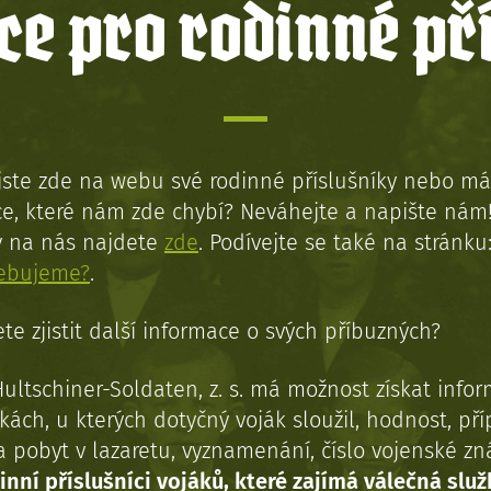
e pro rodinné př
jste zde na webu své rodinné příslušníky nebo má
e, které nám zde chybí? Neváhejte a napište nám
y na nás najdete
zde
. Podívejte se také na stránku
řebujeme?
.
te zjistit další informace o svých příbuzných?
Hultschiner-Soldaten, z. s. má možnost získat info
kách, u kterých dotyčný voják sloužil, hodnost, př
a pobyt v lazaretu, vyznamenání, číslo vojenské z
inní příslušníci vojáků, které zajímá válečná služ