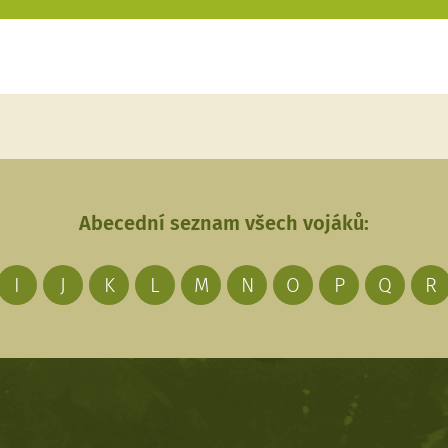
Abecední seznam všech vojáků:
I
J
K
L
M
N
O
P
Q
R