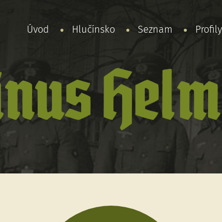
Úvod
Hlučínsko
Seznam
Profil
inus Helm