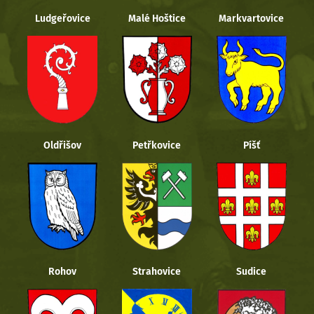
Ludgeřovice
Malé Hoštice
Markvartovice
Oldřišov
Petřkovice
Píšť
Rohov
Strahovice
Sudice