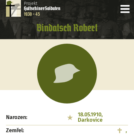
Projekt
Hultschiner
Soldaten
1939 - 45
Bindatsch Robert
18.05.1910,
Narozen:
Darkovice
Zemřel:
,