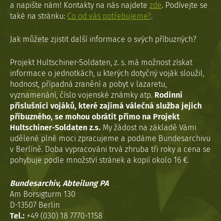
a napište nám! Kontakty na nás najdete
zde
. Podívejte se
také na stránku:
Co od vás potřebujeme?
.
Jak můžete zjistit další informace o svých příbuzných?
Projekt Hultschiner-Soldaten, z. s. má možnost získat
informace o jednotkách, u kterých dotyčný voják sloužil,
hodnost, případná zranění a pobyt v lazaretu,
vyznamenání, číslo vojenské známky atp.
Rodinní
příslušníci vojáků, které zajímá válečná služba jejich
příbuzného, se mohou obrátit přímo na Projekt
Hultschiner-Soldaten z.s.
My žádost na základě Vámi
udělené plné moci zpracujeme a podáme Bundesarchivu
v Berlíně. Doba vypracováni trvá zhruba tři roky a cena se
pohybuje podle množství stránek a kopií okolo 16 €.
Bundesarchiv, Abteilung PA
Am Borsigturm 130
D-13507 Berlin
Tel.:
+49 (030) 18 7770-1158