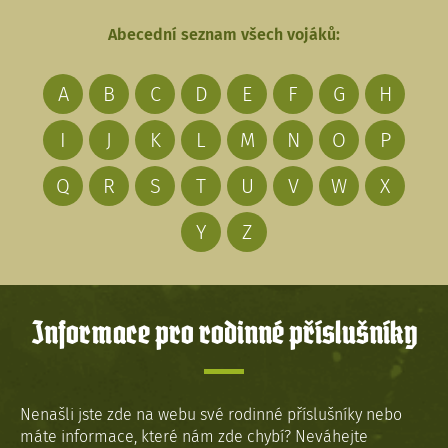
Abecední seznam všech vojáků:
A
B
C
D
E
F
G
H
I
J
K
L
M
N
O
P
Q
R
S
T
U
V
W
X
Y
Z
Informace pro rodinné příslušníky
Nenašli jste zde na webu své rodinné příslušníky nebo
máte informace, které nám zde chybí? Neváhejte