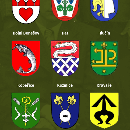
Dolní Benešov
Hať
Hlučín
Kobeřice
Kozmice
Kravaře