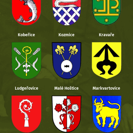
Kobeřice
Kozmice
Kravaře
Ludgeřovice
Malé Hoštice
Markvartovice