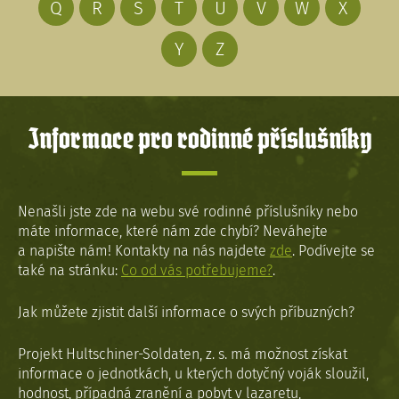
Q
R
S
T
U
V
W
X
Y
Z
Informace pro rodinné příslušníky
Nenašli jste zde na webu své rodinné příslušníky nebo
máte informace, které nám zde chybí? Neváhejte
a napište nám! Kontakty na nás najdete
zde
. Podívejte se
také na stránku:
Co od vás potřebujeme?
.
Jak můžete zjistit další informace o svých příbuzných?
Projekt Hultschiner-Soldaten, z. s. má možnost získat
informace o jednotkách, u kterých dotyčný voják sloužil,
hodnost, případná zranění a pobyt v lazaretu,