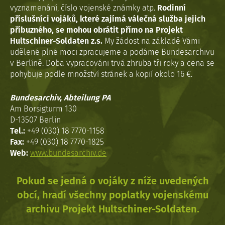
vyznamenání, číslo vojenské známky atp.
Rodinní
příslušníci vojáků, které zajímá válečná služba jejich
příbuzného, se mohou obrátit přímo na Projekt
Hultschiner-Soldaten z.s.
My žádost na základě Vámi
udělené plné moci zpracujeme a podáme Bundesarchivu
v Berlíně. Doba vypracováni trvá zhruba tři roky a cena se
pohybuje podle množství stránek a kopií okolo 16 €.
Bundesarchiv, Abteilung PA
Am Borsigturm 130
D-13507 Berlin
Tel.:
+49 (030) 18 7770-1158
Fax:
+49 (030) 18 7770-1825
Web:
www.bundesarchiv.de
Pokud se jedná o vojáky z níže uvedených
obcí, hradí všechny poplatky vojenskému
archivu Projekt Hultschiner-Soldaten.