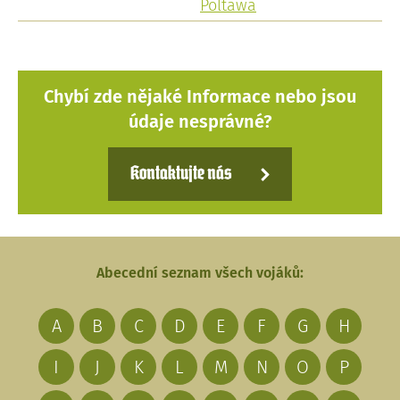
Poltawa
Chybí zde nějaké Informace nebo jsou
údaje nesprávné?
Kontaktujte nás
Abecední seznam všech vojáků:
A
B
C
D
E
F
G
H
I
J
K
L
M
N
O
P