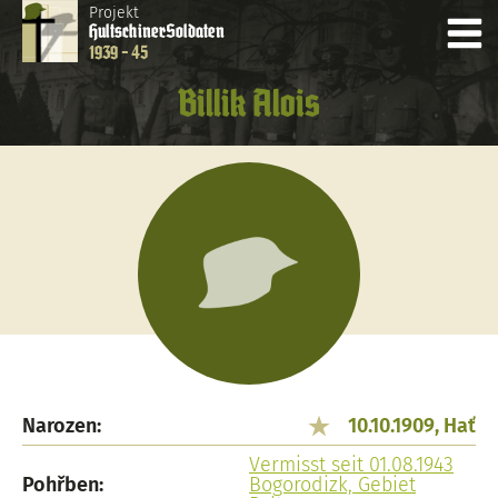
Projekt
Hultschiner
Soldaten
1939 - 45
Billik Alois
Narozen:
10.10.1909, Hať
Vermisst seit 01.08.1943
Pohřben:
Bogorodizk, Gebiet