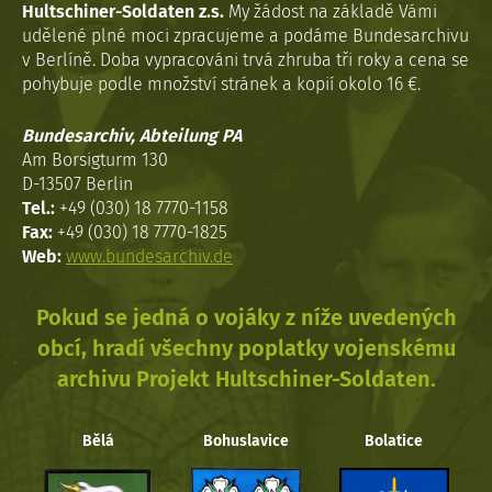
Hultschiner-Soldaten z.s.
My žádost na základě Vámi
udělené plné moci zpracujeme a podáme Bundesarchivu
v Berlíně. Doba vypracováni trvá zhruba tři roky a cena se
pohybuje podle množství stránek a kopií okolo 16 €.
Bundesarchiv, Abteilung PA
Am Borsigturm 130
D-13507 Berlin
Tel.:
+49 (030) 18 7770-1158
Fax:
+49 (030) 18 7770-1825
Web:
www.bundesarchiv.de
Pokud se jedná o vojáky z níže uvedených
obcí, hradí všechny poplatky vojenskému
archivu Projekt Hultschiner-Soldaten.
Bělá
Bohuslavice
Bolatice