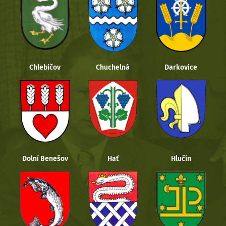
Chlebičov
Chuchelná
Darkovice
Dolní Benešov
Hať
Hlučín