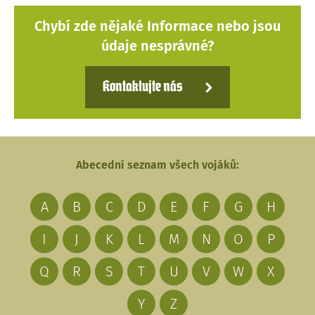
Chybí zde nějaké Informace nebo jsou
údaje nesprávné?
Kontaktujte nás
Abecední seznam všech vojáků:
A
B
C
D
E
F
G
H
I
J
K
L
M
N
O
P
Q
R
S
T
U
V
W
X
Y
Z