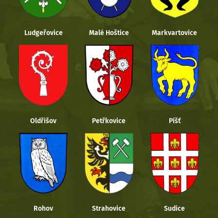
Ludgeřovice
Malé Hoštice
Markvartovice
Oldřišov
Petřkovice
Píšť
Rohov
Strahovice
Sudice