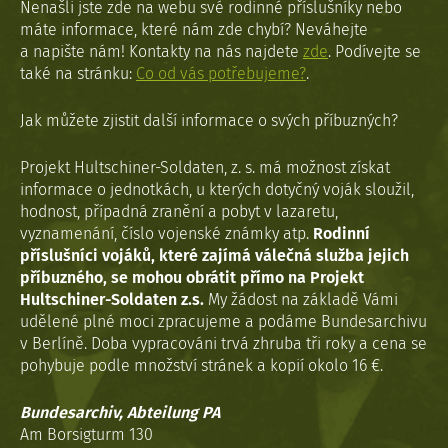
Nenašli jste zde na webu své rodinné příslušníky nebo
máte informace, které nám zde chybí? Neváhejte
a napište nám! Kontakty na nás najdete
zde
. Podívejte se
také na stránku:
Co od vás potřebujeme?
.
Jak můžete zjistit další informace o svých příbuzných?
Projekt Hultschiner-Soldaten, z. s. má možnost získat
informace o jednotkách, u kterých dotyčný voják sloužil,
hodnost, případná zranění a pobyt v lazaretu,
vyznamenání, číslo vojenské známky atp.
Rodinní
příslušníci vojáků, které zajímá válečná služba jejich
příbuzného, se mohou obrátit přímo na Projekt
Hultschiner-Soldaten z.s.
My žádost na základě Vámi
udělené plné moci zpracujeme a podáme Bundesarchivu
v Berlíně. Doba vypracováni trvá zhruba tři roky a cena se
pohybuje podle množství stránek a kopií okolo 16 €.
Bundesarchiv, Abteilung PA
Am Borsigturm 130