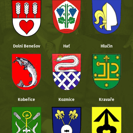
Dolní Benešov
Hať
Hlučín
Kobeřice
Kozmice
Kravaře