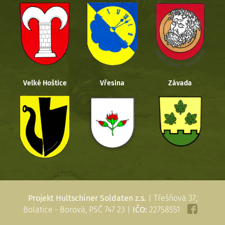
Velké Hoštice
Vřesina
Závada
Projekt Hultschiner Soldaten z.s.
| Třešňová 37,
Bolatice - Borová, PSČ 747 23 |
IČO:
22758551