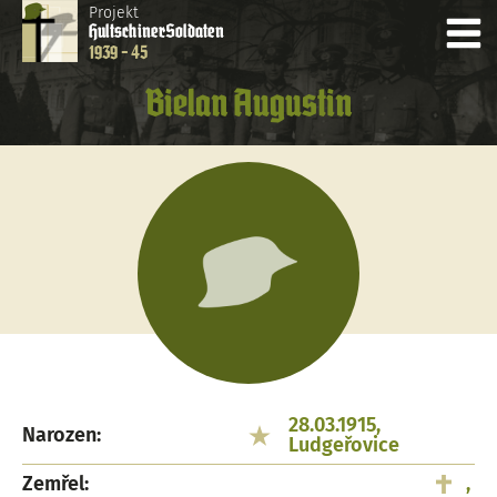
Projekt
Hultschiner
Soldaten
1939 - 45
Bielan Augustin
28.03.1915,
Narozen:
Ludgeřovice
Zemřel:
,