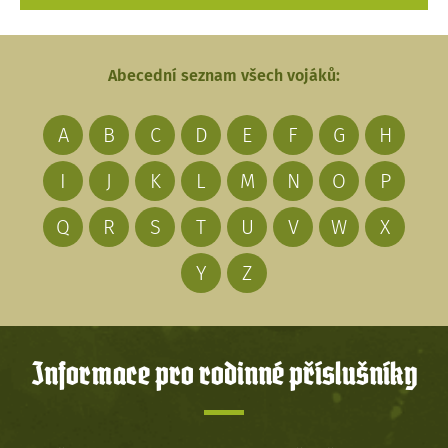
Abecední seznam všech vojáků:
A
B
C
D
E
F
G
H
I
J
K
L
M
N
O
P
Q
R
S
T
U
V
W
X
Y
Z
Informace pro rodinné příslušníky