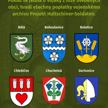
Pokud se jedná o vojáky z níže uvedených
obcí, hradí všechny poplatky vojenskému
archivu Projekt Hultschiner-Soldaten.
Bělá
Bohuslavice
Bolatice
Chlebičov
Chuchelná
Darkovice