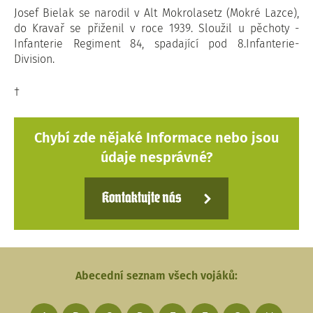
Josef Bielak se narodil v Alt Mokrolasetz (Mokré Lazce),
do Kravař se přiženil v roce 1939. Sloužil u pěchoty -
Infanterie Regiment 84, spadající pod 8.Infanterie-
Division.
†
Chybí zde nějaké Informace nebo jsou
údaje nesprávné?
Kontaktujte nás
Abecední seznam všech vojáků: