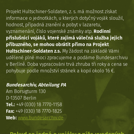
Projekt Hultschiner-Soldaten, z. s. má možnost získat
informace o jednotkách, u kterých dotyčný voják sloužil,
hodnost, případná zranění a pobyt v lazaretu,
vyznamenání, číslo vojenské známky atp.
Rodinní
příslušníci vojáků, které zajímá válečná služba jejich
příbuzného, se mohou obrátit přímo na Projekt
Hultschiner-Soldaten z.s.
My žádost na základě Vámi
udělené plné moci zpracujeme a podáme Bundesarchivu
v Berlíně. Doba vypracováni trvá zhruba tři roky a cena se
pohybuje podle množství stránek a kopií okolo 16 €.
Bundesarchiv, Abteilung PA
Am Borsigturm 130
D-13507 Berlin
Tel.:
+49 (030) 18 7770-1158
Fax:
+49 (030) 18 7770-1825
Web:
www.bundesarchiv.de