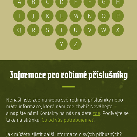
A
B
C
D
E
F
G
H
I
J
K
L
M
N
O
P
Q
R
S
T
U
V
W
X
Y
Z
Informace pro rodinné příslušníky
Nenašli jste zde na webu své rodinné příslušníky nebo
máte informace, které nám zde chybí? Neváhejte
a napište nám! Kontakty na nás najdete
zde
. Podívejte se
také na stránku:
Co od vás potřebujeme?
.
Jak můžete zjistit další informace o svých příbuzných?