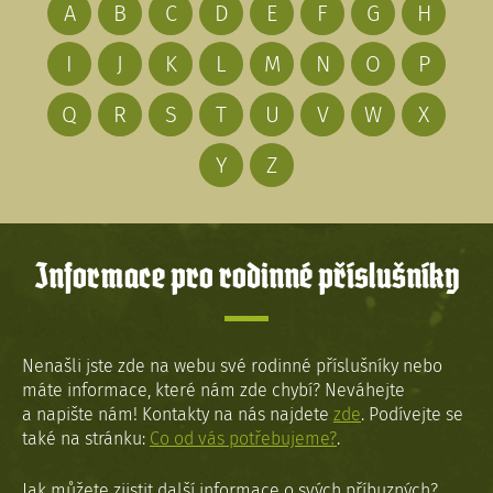
A
B
C
D
E
F
G
H
I
J
K
L
M
N
O
P
Q
R
S
T
U
V
W
X
Y
Z
Informace pro rodinné příslušníky
Nenašli jste zde na webu své rodinné příslušníky nebo
máte informace, které nám zde chybí? Neváhejte
a napište nám! Kontakty na nás najdete
zde
. Podívejte se
také na stránku:
Co od vás potřebujeme?
.
Jak můžete zjistit další informace o svých příbuzných?