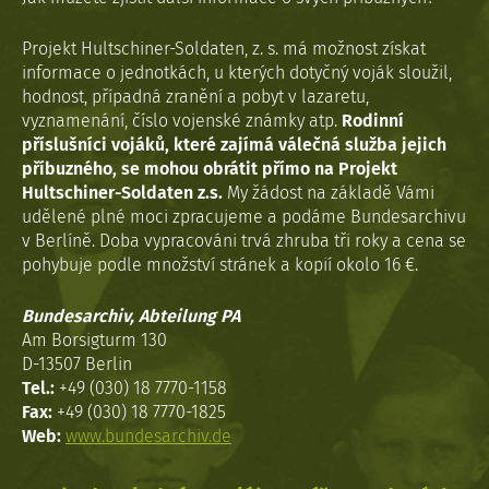
Projekt Hultschiner-Soldaten, z. s. má možnost získat
informace o jednotkách, u kterých dotyčný voják sloužil,
hodnost, případná zranění a pobyt v lazaretu,
vyznamenání, číslo vojenské známky atp.
Rodinní
příslušníci vojáků, které zajímá válečná služba jejich
příbuzného, se mohou obrátit přímo na Projekt
Hultschiner-Soldaten z.s.
My žádost na základě Vámi
udělené plné moci zpracujeme a podáme Bundesarchivu
v Berlíně. Doba vypracováni trvá zhruba tři roky a cena se
pohybuje podle množství stránek a kopií okolo 16 €.
Bundesarchiv, Abteilung PA
Am Borsigturm 130
D-13507 Berlin
Tel.:
+49 (030) 18 7770-1158
Fax:
+49 (030) 18 7770-1825
Web:
www.bundesarchiv.de