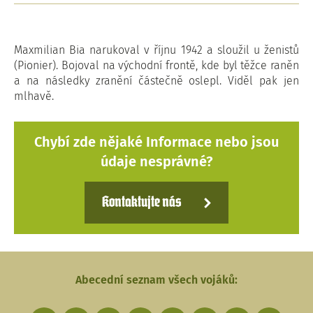
Maxmilian Bia narukoval v říjnu 1942 a sloužil u ženistů
(Pionier). Bojoval na východní frontě, kde byl těžce raněn
a na následky zranění částečně oslepl. Viděl pak jen
mlhavě.
Chybí zde nějaké Informace nebo jsou
údaje nesprávné?
Kontaktujte nás
Abecední seznam všech vojáků: