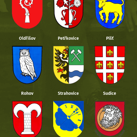
Oldřišov
Petřkovice
Píšť
Rohov
Strahovice
Sudice