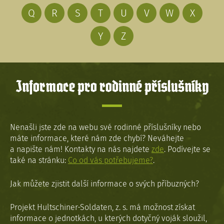
Q
R
S
T
U
V
W
X
Y
Z
Informace pro rodinné příslušníky
Nenašli jste zde na webu své rodinné příslušníky nebo
máte informace, které nám zde chybí? Neváhejte
a napište nám! Kontakty na nás najdete
zde
. Podívejte se
také na stránku:
Co od vás potřebujeme?
.
Jak můžete zjistit další informace o svých příbuzných?
Projekt Hultschiner-Soldaten, z. s. má možnost získat
informace o jednotkách, u kterých dotyčný voják sloužil,