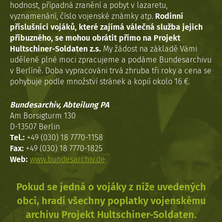
hodnost, případná zranění a pobyt v lazaretu,
vyznamenání, číslo vojenské známky atp.
Rodinní
příslušníci vojáků, které zajímá válečná služba jejich
příbuzného, se mohou obrátit přímo na Projekt
Hultschiner-Soldaten z.s.
My žádost na základě Vámi
udělené plné moci zpracujeme a podáme Bundesarchivu
v Berlíně. Doba vypracováni trvá zhruba tři roky a cena se
pohybuje podle množství stránek a kopií okolo 16 €.
Bundesarchiv, Abteilung PA
Am Borsigturm 130
D-13507 Berlin
Tel.:
+49 (030) 18 7770-1158
Fax:
+49 (030) 18 7770-1825
Web:
www.bundesarchiv.de
Pokud se jedná o vojáky z níže uvedených
obcí, hradí všechny poplatky vojenskému
archivu Projekt Hultschiner-Soldaten.