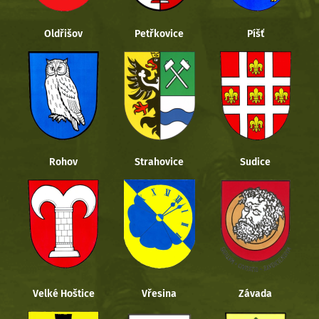
Oldřišov
Petřkovice
Píšť
Rohov
Strahovice
Sudice
Velké Hoštice
Vřesina
Závada