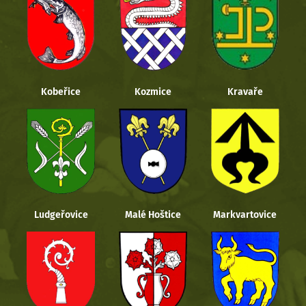
Kobeřice
Kozmice
Kravaře
Ludgeřovice
Malé Hoštice
Markvartovice