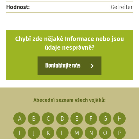
Hodnost:
Gefreiter
Chybí zde nějaké Informace nebo jsou
údaje nesprávné?
Kontaktujte nás
Abecední seznam všech vojáků:
A
B
C
D
E
F
G
H
I
J
K
L
M
N
O
P