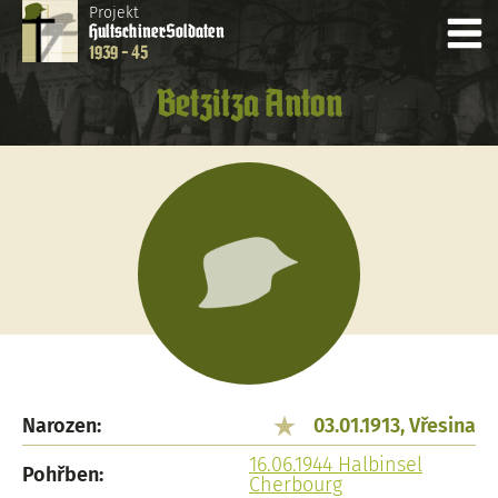
Projekt
Hultschiner
Soldaten
1939 - 45
Betzitza Anton
Narozen:
03.01.1913, Vřesina
16.06.1944 Halbinsel
Pohřben:
Cherbourg