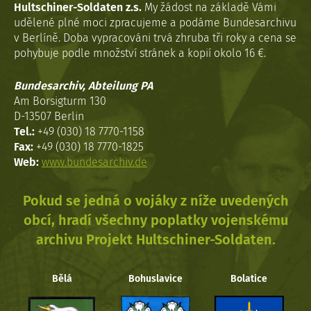
Hultschiner-Soldaten z.s.
My žádost na základě Vámi
udělené plné moci zpracujeme a podáme Bundesarchivu
v Berlíně. Doba vypracováni trvá zhruba tři roky a cena se
pohybuje podle množství stránek a kopií okolo 16 €.
Bundesarchiv, Abteilung PA
Am Borsigturm 130
D-13507 Berlin
Tel.:
+49 (030) 18 7770-1158
Fax:
+49 (030) 18 7770-1825
Web:
www.bundesarchiv.de
Pokud se jedná o vojáky z níže uvedených
obcí, hradí všechny poplatky vojenskému
archivu Projekt Hultschiner-Soldaten.
Bělá
Bohuslavice
Bolatice