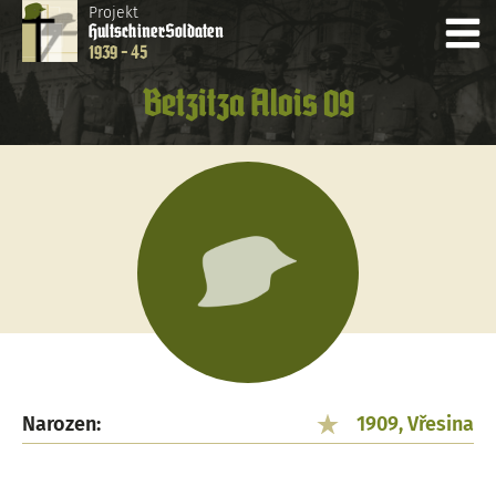
Projekt
Hultschiner
Soldaten
1939 - 45
Betzitza Alois 09
Narozen:
1909, Vřesina