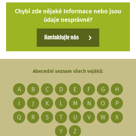
Chybí zde nějaké Informace nebo jsou
údaje nesprávné?
Kontaktujte nás
Abecední seznam všech vojáků:
A
B
C
D
E
F
G
H
I
J
K
L
M
N
O
P
Q
R
S
T
U
V
W
X
Y
Z