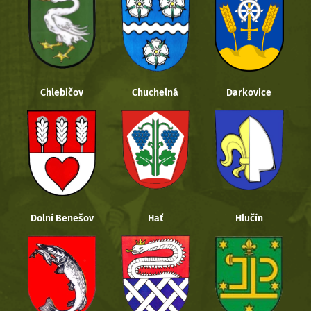
Chlebičov
Chuchelná
Darkovice
Dolní Benešov
Hať
Hlučín