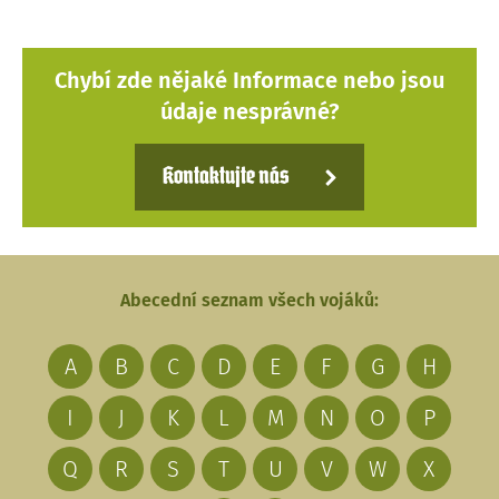
Chybí zde nějaké Informace nebo jsou
údaje nesprávné?
Kontaktujte nás
Abecední seznam všech vojáků:
A
B
C
D
E
F
G
H
I
J
K
L
M
N
O
P
Q
R
S
T
U
V
W
X