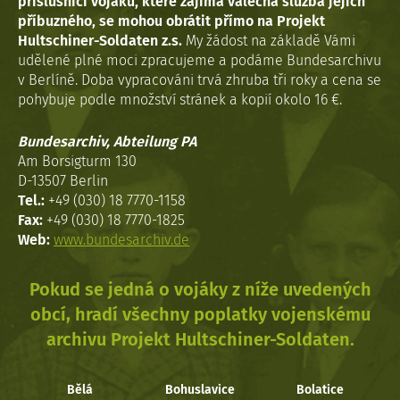
příslušníci vojáků, které zajímá válečná služba jejich
příbuzného, se mohou obrátit přímo na Projekt
Hultschiner-Soldaten z.s.
My žádost na základě Vámi
udělené plné moci zpracujeme a podáme Bundesarchivu
v Berlíně. Doba vypracováni trvá zhruba tři roky a cena se
pohybuje podle množství stránek a kopií okolo 16 €.
Bundesarchiv, Abteilung PA
Am Borsigturm 130
D-13507 Berlin
Tel.:
+49 (030) 18 7770-1158
Fax:
+49 (030) 18 7770-1825
Web:
www.bundesarchiv.de
Pokud se jedná o vojáky z níže uvedených
obcí, hradí všechny poplatky vojenskému
archivu Projekt Hultschiner-Soldaten.
Bělá
Bohuslavice
Bolatice