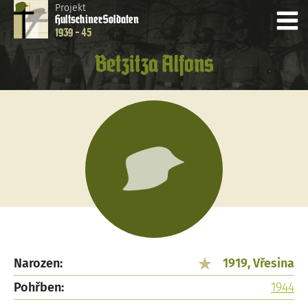
Projekt
Hultschiner
Soldaten
1939 - 45
Betzitza Alfons
Narozen:
1919, Vřesina
Pohřben:
1944