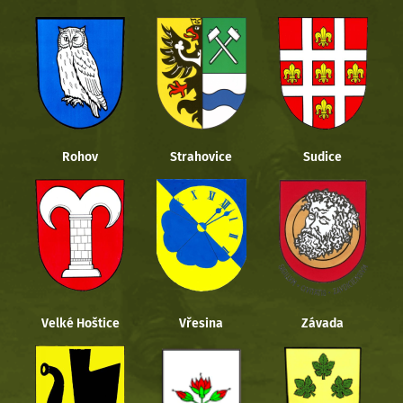
Rohov
Strahovice
Sudice
Velké Hoštice
Vřesina
Závada