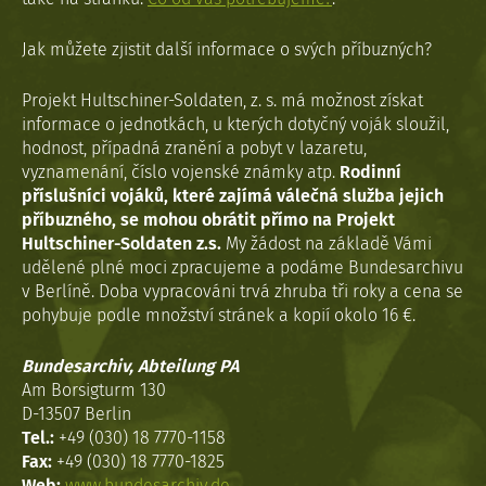
Jak můžete zjistit další informace o svých příbuzných?
Projekt Hultschiner-Soldaten, z. s. má možnost získat
informace o jednotkách, u kterých dotyčný voják sloužil,
hodnost, případná zranění a pobyt v lazaretu,
vyznamenání, číslo vojenské známky atp.
Rodinní
příslušníci vojáků, které zajímá válečná služba jejich
příbuzného, se mohou obrátit přímo na Projekt
Hultschiner-Soldaten z.s.
My žádost na základě Vámi
udělené plné moci zpracujeme a podáme Bundesarchivu
v Berlíně. Doba vypracováni trvá zhruba tři roky a cena se
pohybuje podle množství stránek a kopií okolo 16 €.
Bundesarchiv, Abteilung PA
Am Borsigturm 130
D-13507 Berlin
Tel.:
+49 (030) 18 7770-1158
Fax:
+49 (030) 18 7770-1825
Web:
www.bundesarchiv.de