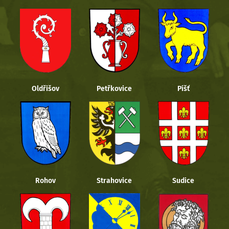
Oldřišov
Petřkovice
Píšť
Rohov
Strahovice
Sudice