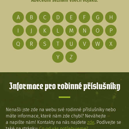
Abecední seznam všech vojáků:
A
B
C
D
E
F
G
H
I
J
K
L
M
N
O
P
Q
R
S
T
U
V
W
X
Y
Z
Informace pro rodinné příslušníky
Nenašli jste zde na webu své rodinné příslušníky nebo
máte informace, které nám zde chybí? Neváhejte
a napište nám! Kontakty na nás najdete
zde
. Podívejte se
také na stránku:
Co od vás potřebujeme?
.