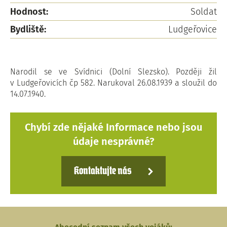
Hodnost:
Soldat
Bydliště:
Ludgeřovice
Narodil se ve Svídnici (Dolní Slezsko). Později žil
v Ludgeřovicích čp 582. Narukoval 26.08.1939 a sloužil do
14.07.1940.
Chybí zde nějaké Informace nebo jsou
údaje nesprávné?
Kontaktujte nás