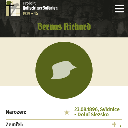
Projekt
Hultschiner
Soldaten
1939 - 45
Bernas Richard
23.08.1896, Svídnice
Narozen:
- Dolní Slezsko
Zemřel:
,