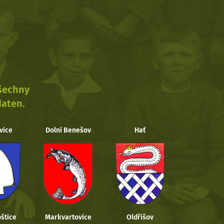
všechny
daten.
vice
Dolní Benešov
Hať
štice
Markvartovice
Oldřišov