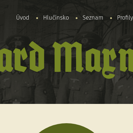
Úvod
Hlučínsko
Seznam
Profil
ard Maxm