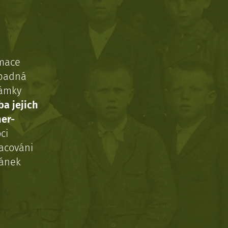
rmace
ípadná
námky
ba jejich
ner-
ci
acováni
ránek