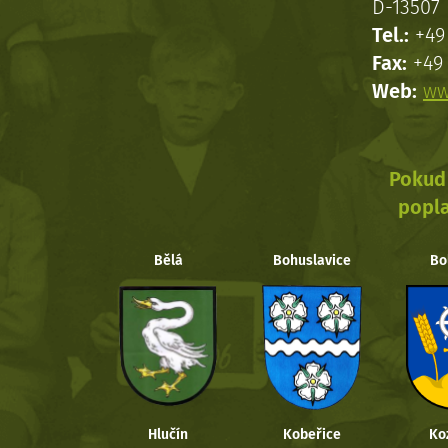
D-13507 
Tel.:
+49 
Fax:
+49 
Web:
ww
Pokud 
popla
Bělá
Bohuslavice
Bo
Hlučín
Kobeřice
Ko