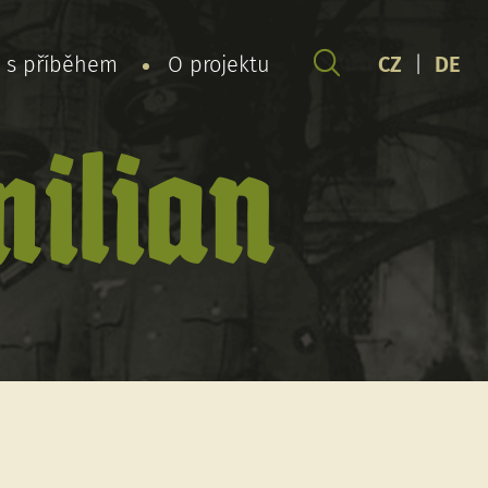
y s příběhem
O projektu
CZ
|
DE
ilian