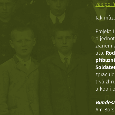
vás pot
Jak může
Projekt 
o jednot
zranění 
atp.
Rod
příbuzn
Soldaten
zpracuj
trvá zhr
a kopií o
Bundesa
Am Bors