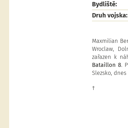
Bydliště:
Druh vojska:
Maxmilian Ber
Wroclaw, Dol
zařazen k ná
Bataillon 8
. 
Slezsko, dnes 
†