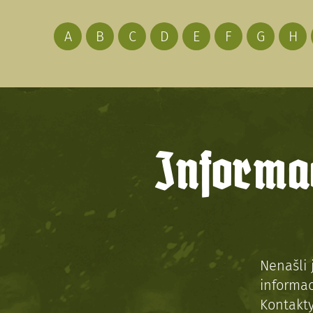
A
B
C
D
E
F
G
H
Informac
Nenašli 
informac
Kontakt