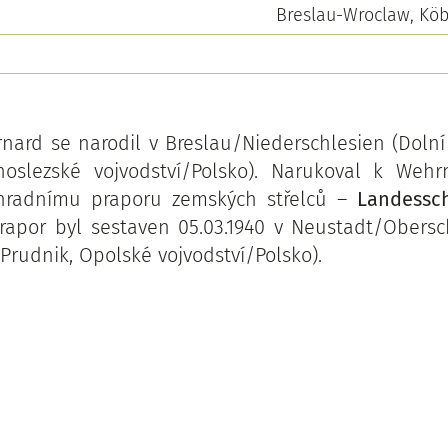
Breslau-Wroclaw, Köb
nard se narodil v Breslau/Niederschlesien (Dolní
noslezské vojvodství/Polsko). Narukoval k Weh
hradnímu praporu zemských střelců –
Landessch
Prapor byl sestaven 05.03.1940 v Neustadt/Obersc
Prudnik, Opolské vojvodství/Polsko).