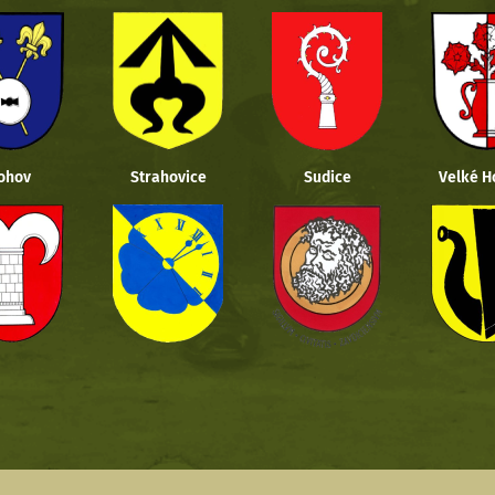
ohov
Strahovice
Sudice
Velké H