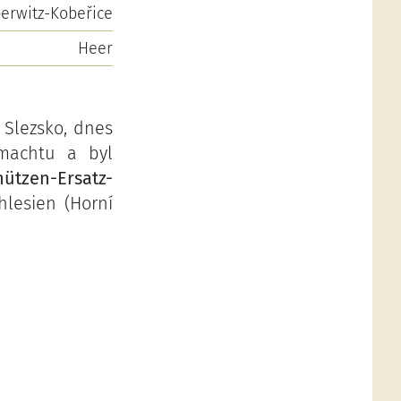
erwitz-Kobeřice
Heer
 Slezsko, dnes
rmachtu a byl
ützen-Ersatz-
hlesien (Horní