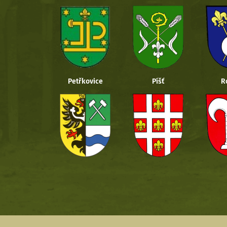
Petřkovice
Píšť
R