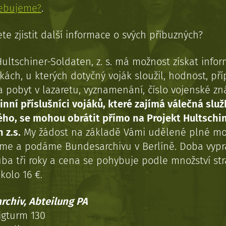
řebujeme?
.
te zjistit další informace o svých příbuzných?
Hultschiner-Soldaten, z. s. má možnost získat info
kách, u kterých dotyčný voják sloužil, hodnost, př
a pobyt v lazaretu, vyznamenání, číslo vojenské z
inní příslušníci vojáků, které zajímá válečná služ
ého, se mohou obrátit přímo na Projekt Hultschi
 z.s.
My žádost na základě Vámi udělené plné mo
eme a podáme Bundesarchivu v Berlíně. Doba vypr
uba tři roky a cena se pohybuje podle množství st
kolo 16 €.
rchiv, Abteilung PA
igturm 130