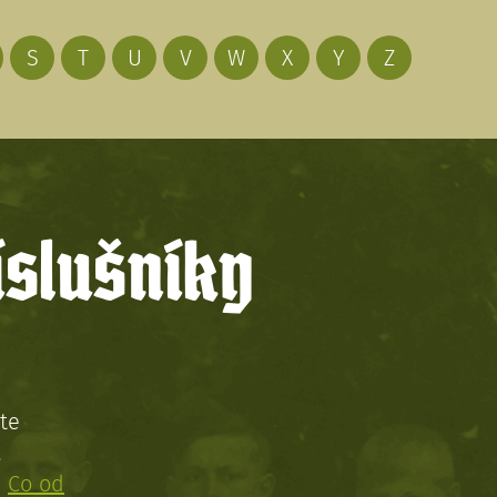
S
T
U
V
W
X
Y
Z
íslušníky
te
!
:
Co od