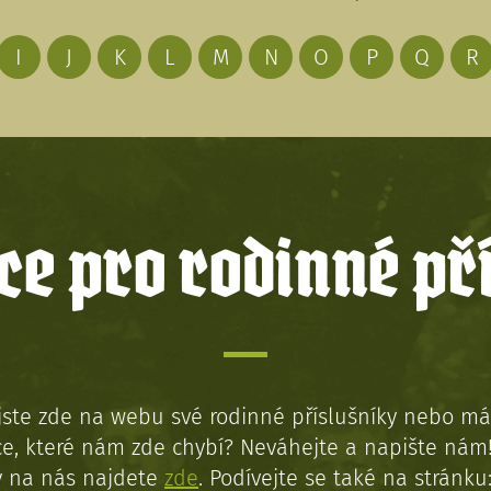
I
J
K
L
M
N
O
P
Q
R
e pro rodinné př
jste zde na webu své rodinné příslušníky nebo má
e, které nám zde chybí? Neváhejte a napište nám
y na nás najdete
zde
. Podívejte se také na stránku