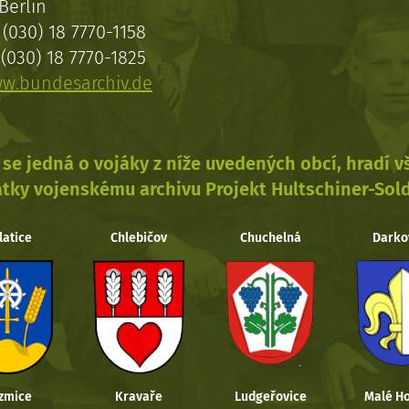
Berlin
(030) 18 7770-1158
(030) 18 7770-1825
w.bundesarchiv.de
se jedná o vojáky z níže uvedených obcí, hradí 
tky vojenskému archivu Projekt Hultschiner-Sol
latice
Chlebičov
Chuchelná
Darko
zmice
Kravaře
Ludgeřovice
Malé Ho