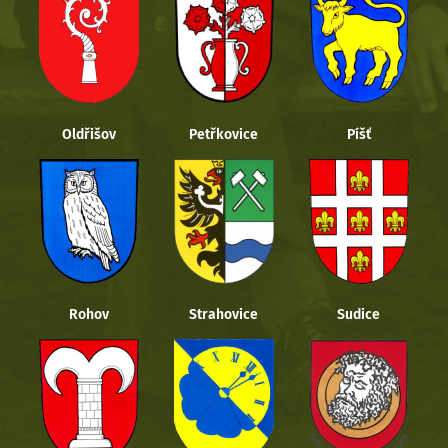
Oldřišov
Petřkovice
Píšť
Rohov
Strahovice
Sudice