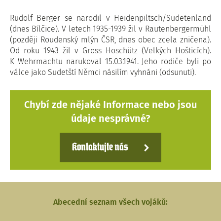
Rudolf Berger se narodil v Heidenpiltsch/Sudetenland
(dnes Bílčice). V letech 1935-1939 žil v Rautenbergermühl
(později Roudenský mlýn ČSR, dnes obec zcela zničena).
Od roku 1943 žil v Gross Hoschütz (Velkých Hošticích).
K Wehrmachtu narukoval 15.03.1941. Jeho rodiče byli po
válce jako Sudetští Němci násilím vyhnáni (odsunuti).
Chybí zde nějaké Informace nebo jsou
údaje nesprávné?
Kontaktujte nás
Abecední seznam všech vojáků: