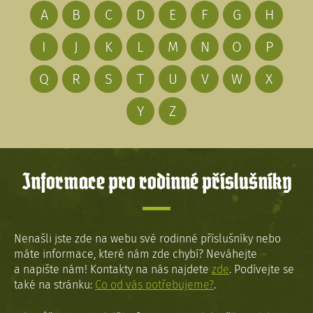
A
B
C
D
E
F
G
H
I
J
K
L
M
N
O
P
Q
R
S
T
U
V
W
X
Y
Z
Informace pro rodinné příslušníky
Nenašli jste zde na webu své rodinné příslušníky nebo
máte informace, které nám zde chybí? Neváhejte
a napište nám! Kontakty na nás najdete
zde
. Podívejte se
také na stránku:
Co od vás potřebujeme?
.