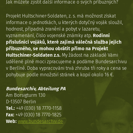
Jak můžete zjistit další informace o svých příbuzných?
Projekt Hultschiner-Soldaten, z. s. má možnost získat
informace o jednotkách, u kterých dotyčný voják sloužil,
hodnost, případná zranění a pobyt v lazaretu,
vyznamenání, číslo vojenské známky atp.
Rodinní
příslušníci vojáků, které zajímá válečná služba jejich
příbuzného, se mohou obrátit přímo na Projekt
Hultschiner-Soldaten z.s.
My žádost na základě Vámi
udělené plné moci zpracujeme a podáme Bundesarchivu
v Berlíně. Doba vypracováni trvá zhruba tři roky a cena se
pohybuje podle množství stránek a kopií okolo 16 €.
Bundesarchiv, Abteilung PA
Am Borsigturm 130
D-13507 Berlin
Tel.:
+49 (030) 18 7770-1158
Fax:
+49 (030) 18 7770-1825
Web:
www.bundesarchiv.de