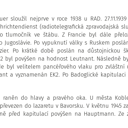
er sloužil nejprve v roce 1938 u RAD. 27.11.193
hrichtendienst (radiotelegrafická zpravodajská slu
ako tlumočník ve štábu. Z Francie byl dále přel
o Jugoslávie. Po vypuknutí války s Ruskem poslá
izier. Po krátké době poslán na důstojnickou š
42 byl povýšen na hodnost Leutnant. Následně b
de byl velitelem pancéřového vlaku pro zvláštní 
nt a vyznamenán EK2. Po Badoglické kapitulaci v
44 raněn do hlavy a pravého oka. U města Kob
převezen do lazaretu v Bavorsku. V květnu 1945 z
ně před kapitulací povýšen na Hauptmann. Ze zaj