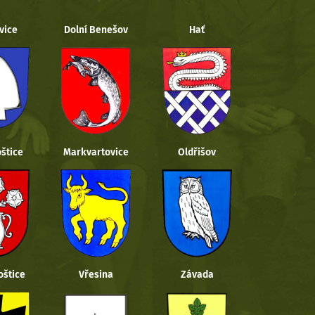
vice
Dolní Benešov
Hať
štice
Markvartovice
Oldřišov
oštice
Vřesina
Závada