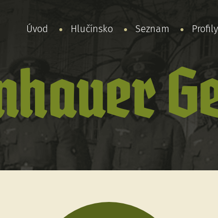
Úvod
Hlučínsko
Seznam
Profil
nhauer G