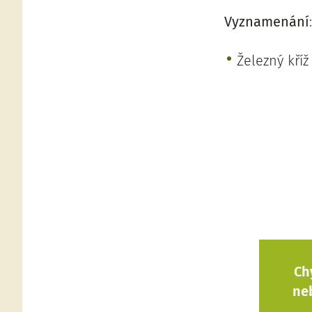
Vyznamenání
:
Železný kříž I
Ch
ne