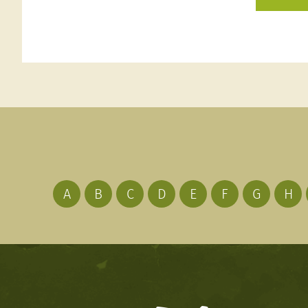
A
B
C
D
E
F
G
H