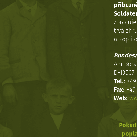
příbuzn
Soldaten
zpracuj
trvá zhr
a kopií o
Bundesa
Am Bors
D-13507 
Tel.:
+49 
Fax:
+49 
Web:
ww
Pokud 
popla