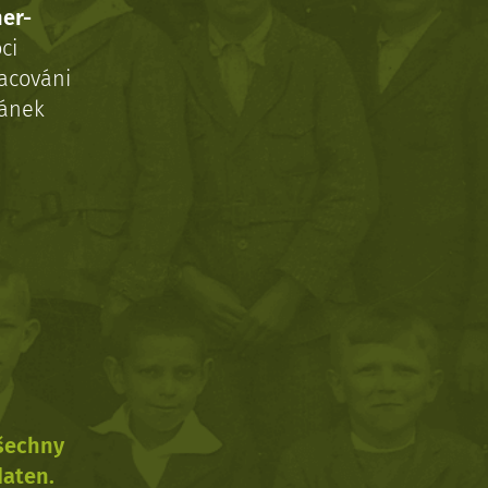
ner-
ci
acováni
ránek
všechny
daten.