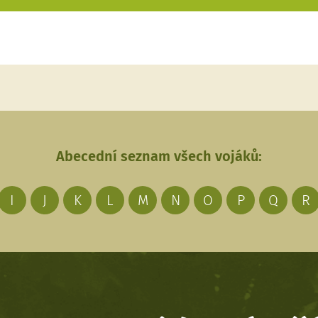
Abecední seznam všech vojáků:
I
J
K
L
M
N
O
P
Q
R