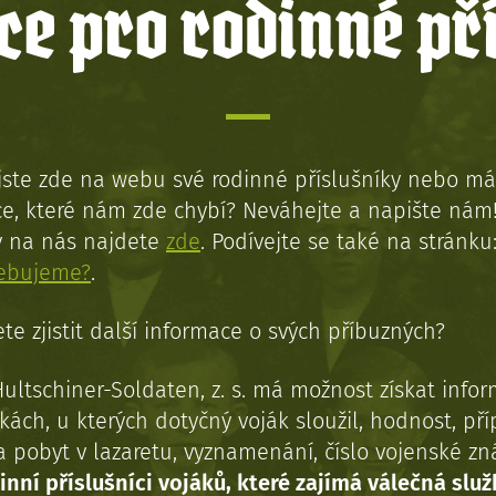
e pro rodinné př
jste zde na webu své rodinné příslušníky nebo má
e, které nám zde chybí? Neváhejte a napište nám
y na nás najdete
zde
. Podívejte se také na stránku
řebujeme?
.
te zjistit další informace o svých příbuzných?
Hultschiner-Soldaten, z. s. má možnost získat info
kách, u kterých dotyčný voják sloužil, hodnost, př
a pobyt v lazaretu, vyznamenání, číslo vojenské z
inní příslušníci vojáků, které zajímá válečná služ