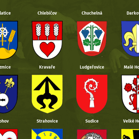
latice
Chlebičov
Chuchelná
Darko
zmice
Kravaře
Ludgeřovice
Malé Ho
ohov
Strahovice
Sudice
Velké H