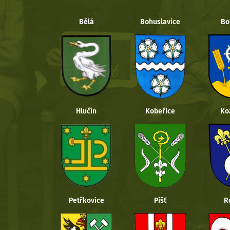
Bělá
Bohuslavice
Bo
Hlučín
Kobeřice
Ko
Petřkovice
Píšť
R