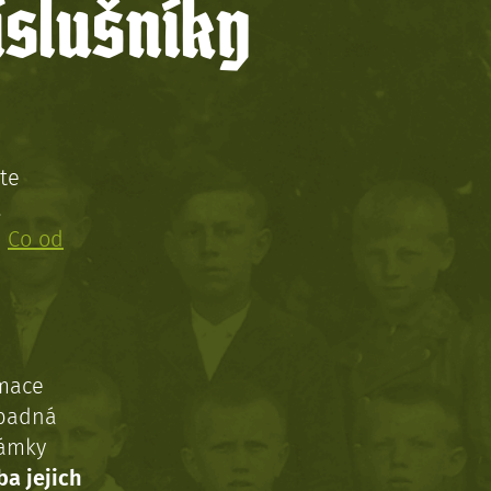
íslušníky
te
!
:
Co od
rmace
ípadná
námky
ba jejich