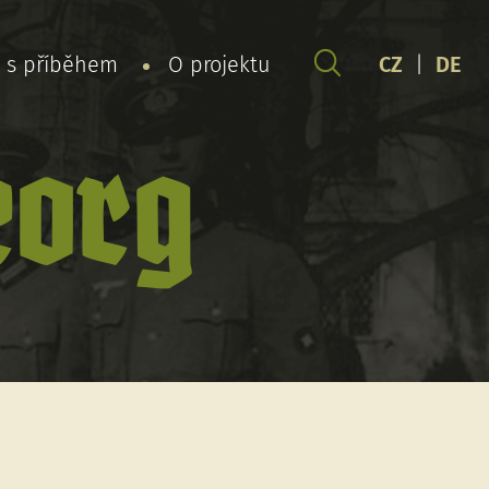
y s příběhem
O projektu
CZ
|
DE
eorg