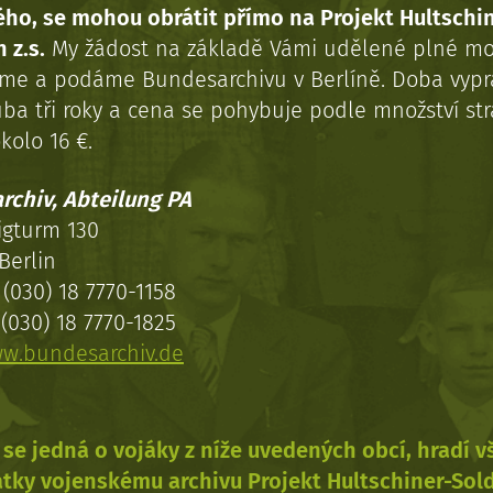
ého, se mohou obrátit přímo na Projekt Hultschi
 z.s.
My žádost na základě Vámi udělené plné mo
eme a podáme Bundesarchivu v Berlíně. Doba vypr
uba tři roky a cena se pohybuje podle množství st
kolo 16 €.
rchiv, Abteilung PA
igturm 130
Berlin
(030) 18 7770-1158
(030) 18 7770-1825
w.bundesarchiv.de
se jedná o vojáky z níže uvedených obcí, hradí 
tky vojenskému archivu Projekt Hultschiner-Sol