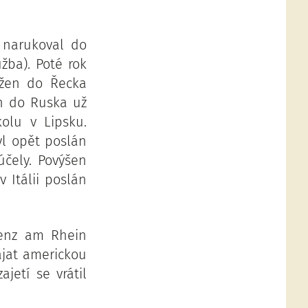
9 narukoval do
žba). Poté rok
ožen do Řecka
n do Ruska už
kolu v Lipsku.
yl opět poslán
účely. Povýšen
 Itálii poslán
lenz am Rhein
ajat americkou
etí se vrátil