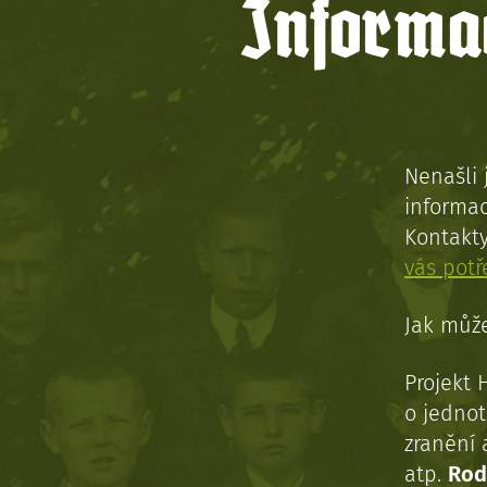
Informac
Nenašli 
informac
Kontakt
vás pot
Jak může
Projekt 
o jednot
zranění 
atp.
Rod