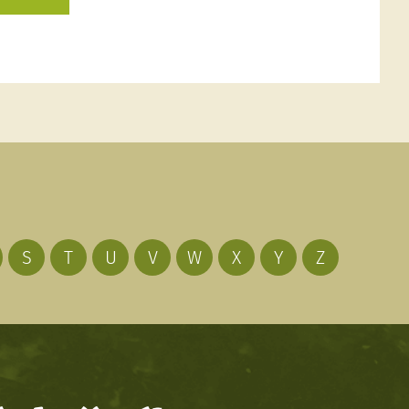
S
T
U
V
W
X
Y
Z