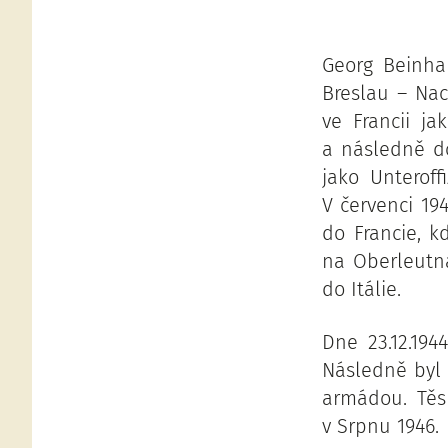
Georg Beinhau
Breslau – Nac
ve Francii j
a následně d
jako Unteroff
V červenci 19
do Francie, k
na Oberleutna
do Itálie.
Dne 23.12.19
Následně byl 
armádou. Těs
v Srpnu 1946.