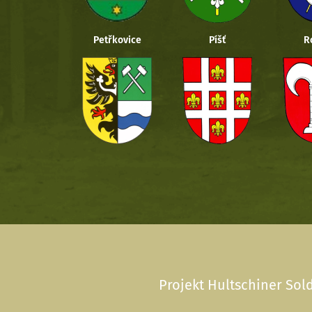
Petřkovice
Píšť
R
Projekt Hultschiner Sold