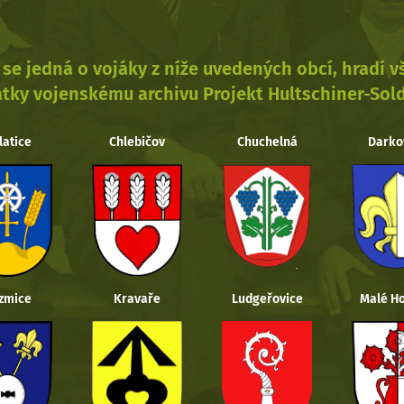
se jedná o vojáky z níže uvedených obcí, hradí 
tky vojenskému archivu Projekt Hultschiner-Sol
latice
Chlebičov
Chuchelná
Darko
zmice
Kravaře
Ludgeřovice
Malé Ho