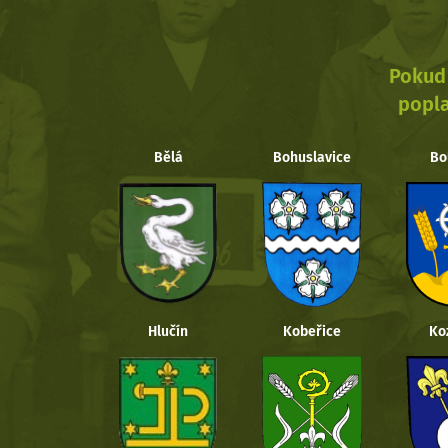
Pokud 
popla
Bělá
Bohuslavice
Bo
Hlučín
Kobeřice
Ko