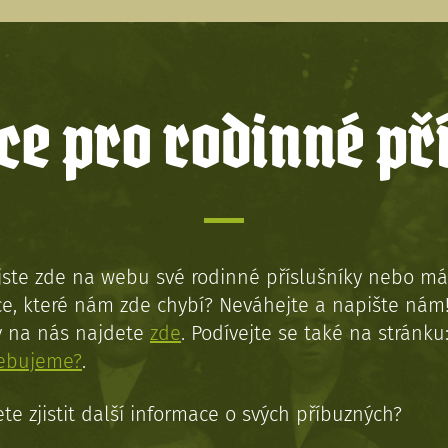
e pro rodinné př
jste zde na webu své rodinné příslušníky nebo má
e, které nám zde chybí? Neváhejte a napište nám
y na nás najdete
zde
. Podívejte se také na stránku
řebujeme?
.
te zjistit další informace o svých příbuzných?