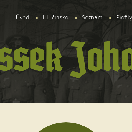
Úvod
Hlučínsko
Seznam
Profil
ssek Joh