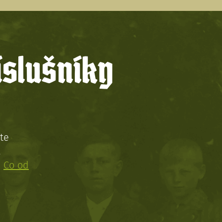
íslušníky
te
!
:
Co od