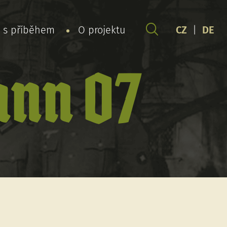
y s příběhem
O projektu
CZ
|
DE
ann 07