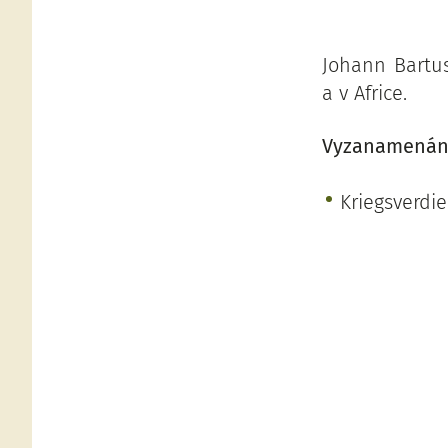
Johann Bartus
a v Africe.
Vyzanamenán
Kriegsverdi