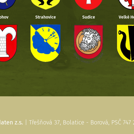
ohov
Strahovice
Sudice
Velké H
aten z.s.
| Třešňová 37, Bolatice - Borová, PSČ 747