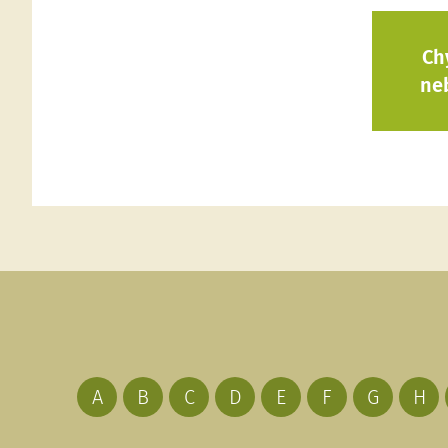
Ch
ne
A
B
C
D
E
F
G
H