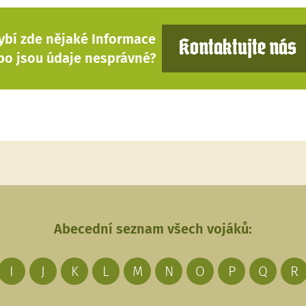
ybí zde nějaké Informace
Kontaktujte nás
bo jsou údaje nesprávné?
Abecední seznam všech vojáků:
I
J
K
L
M
N
O
P
Q
R