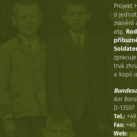
Projekt 
o jednot
zranění 
atp.
Rod
příbuzn
Soldaten
zpracuj
trvá zhr
a kopií o
Bundesa
Am Bors
D-13507 
Tel.:
+49 
Fax:
+49 
Web:
ww