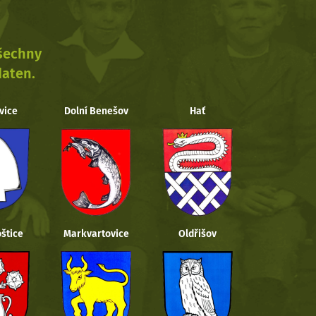
všechny
daten.
vice
Dolní Benešov
Hať
štice
Markvartovice
Oldřišov