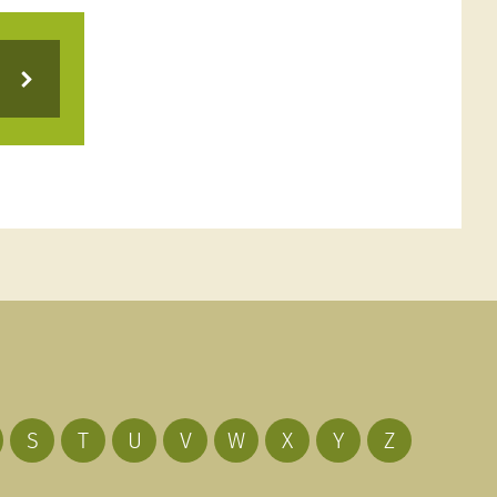
S
T
U
V
W
X
Y
Z