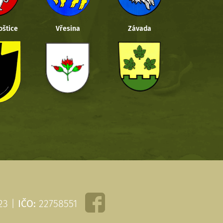
oštice
Vřesina
Závada
 23 |
IČO:
22758551