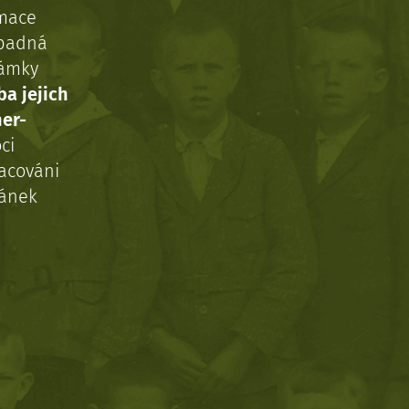
rmace
ípadná
námky
ba jejich
ner-
ci
acováni
ránek