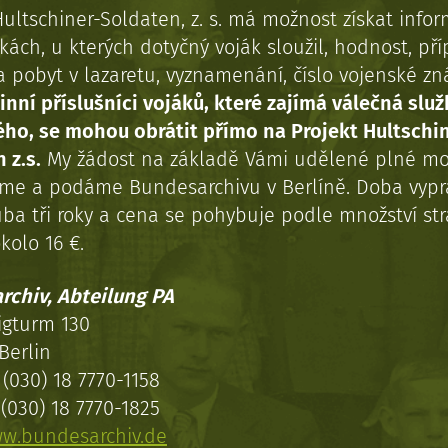
Hultschiner-Soldaten, z. s. má možnost získat info
kách, u kterých dotyčný voják sloužil, hodnost, př
a pobyt v lazaretu, vyznamenání, číslo vojenské z
inní příslušníci vojáků, které zajímá válečná služ
ého, se mohou obrátit přímo na Projekt Hultschi
 z.s.
My žádost na základě Vámi udělené plné mo
eme a podáme Bundesarchivu v Berlíně. Doba vypr
uba tři roky a cena se pohybuje podle množství st
kolo 16 €.
rchiv, Abteilung PA
igturm 130
Berlin
(030) 18 7770-1158
(030) 18 7770-1825
w.bundesarchiv.de