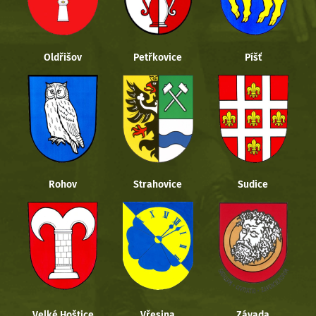
Oldřišov
Petřkovice
Píšť
Rohov
Strahovice
Sudice
Velké Hoštice
Vřesina
Závada