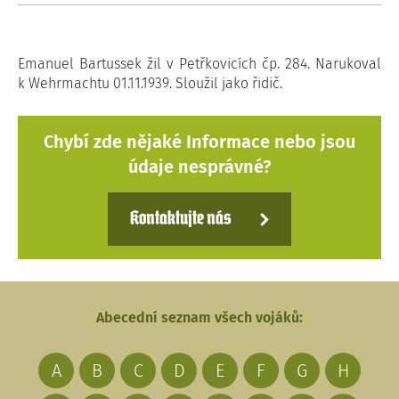
Emanuel Bartussek žil v Petřkovicích čp. 284. Narukoval
k Wehrmachtu 01.11.1939. Sloužil jako řidič.
Chybí zde nějaké Informace nebo jsou
údaje nesprávné?
Kontaktujte nás
Abecední seznam všech vojáků:
A
B
C
D
E
F
G
H