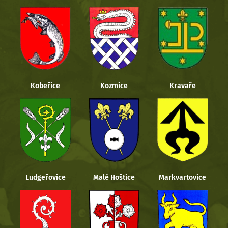
Kobeřice
Kozmice
Kravaře
Ludgeřovice
Malé Hoštice
Markvartovice