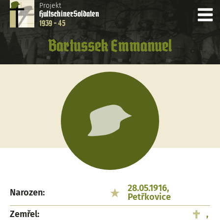
Projekt
Hultschiner
Soldaten
1939 - 45
Bartussek Emmanuel
28.05.1916,
Narozen:
Petřkovice
Zemřel:
,