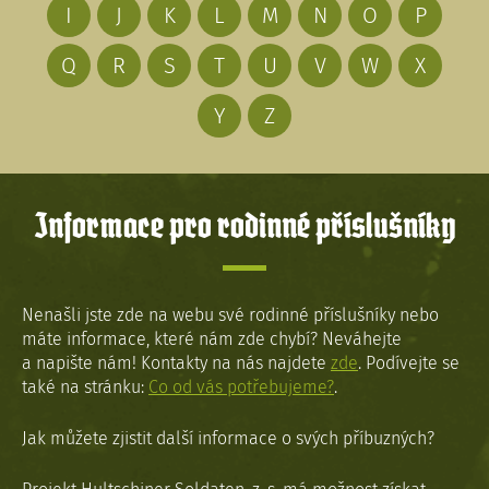
I
J
K
L
M
N
O
P
Q
R
S
T
U
V
W
X
Y
Z
Informace pro rodinné příslušníky
Nenašli jste zde na webu své rodinné příslušníky nebo
máte informace, které nám zde chybí? Neváhejte
a napište nám! Kontakty na nás najdete
zde
. Podívejte se
také na stránku:
Co od vás potřebujeme?
.
Jak můžete zjistit další informace o svých příbuzných?