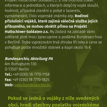
Projekt Hultschiner-Soldaten, z. s. má možnost získat
informace o jednotkách, u kterých dotyčný voják sloužil,
hodnost, případná zranění a pobyt v lazaretu,
vyznamenání, číslo vojenské známky atp.
Rodinní
příslušníci vojáků, které zajímá válečná služba jejich
příbuzného, se mohou obrátit přímo na Projekt
Hultschiner-Soldaten z.s.
My žádost na základě Vámi
udělené plné moci zpracujeme a podáme Bundesarchivu
v Berlíně. Doba vypracováni trvá zhruba tři roky a cena se
pohybuje podle množství stránek a kopií okolo 16 €.
Bundesarchiv, Abteilung PA
Am Borsigturm 130
D-13507 Berlin
Tel.:
+49 (030) 18 7770-1158
Fax:
+49 (030) 18 7770-1825
Web:
www.bundesarchiv.de
Pokud se jedná o vojáky z níže uvedených
obcí, hradí všechny poplatky vojenskému