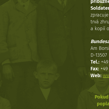
příbuzn
Soldaten
zpracuj
trvá zhr
a kopií o
Bundesa
Am Bors
D-13507 
Tel.:
+49 
Fax:
+49 
Web:
ww
Pokud 
popla