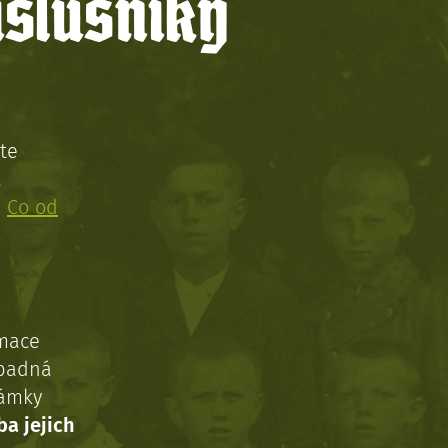
íslušníky
te
!
:
Co od
rmace
ípadná
námky
ba jejich