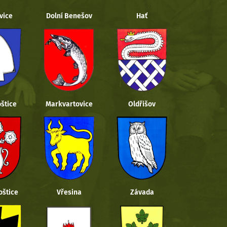
vice
Dolní Benešov
Hať
štice
Markvartovice
Oldřišov
oštice
Vřesina
Závada