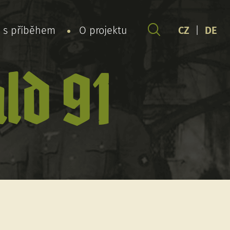
y s příběhem
O projektu
CZ
|
DE
ld 91