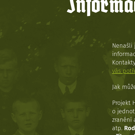
Informac
Nenašli 
informac
Kontakt
vás pot
Jak může
Projekt 
o jednot
zranění 
atp.
Rod