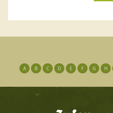
A
B
C
D
E
F
G
H