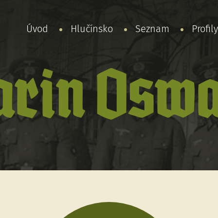
Úvod
Hlučínsko
Seznam
Profil
arin Oswa