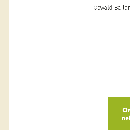
Oswald Ballar
†
Ch
ne