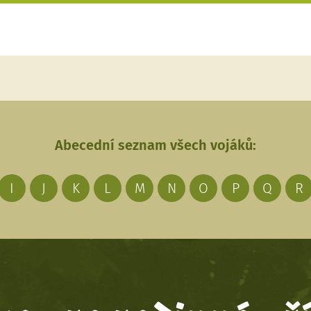
Abecední seznam všech vojáků:
I
J
K
L
M
N
O
P
Q
R