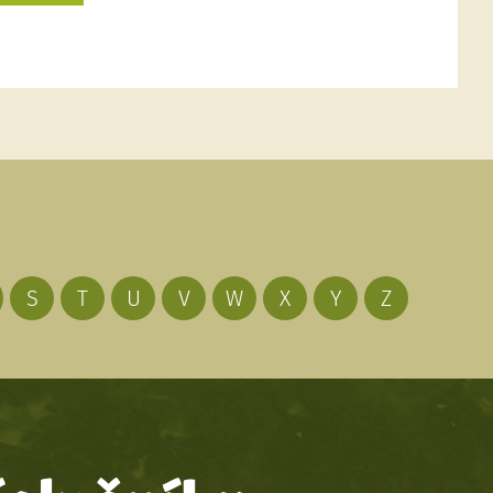
S
T
U
V
W
X
Y
Z