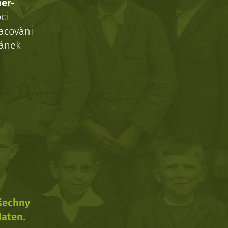
ner-
ci
acováni
ránek
všechny
daten.