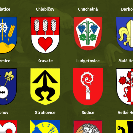
latice
Chlebičov
Chuchelná
Darko
zmice
Kravaře
Ludgeřovice
Malé Ho
ohov
Strahovice
Sudice
Velké H