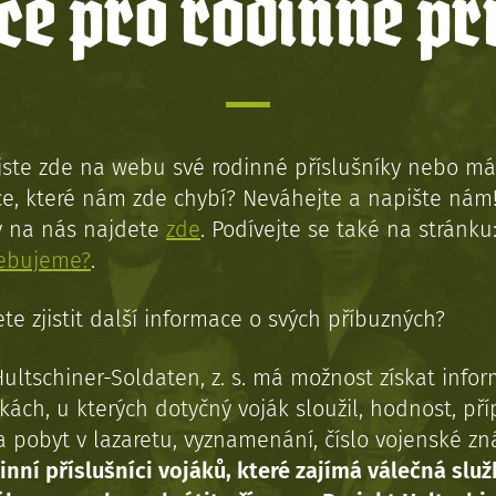
e pro rodinné př
jste zde na webu své rodinné příslušníky nebo má
e, které nám zde chybí? Neváhejte a napište nám
y na nás najdete
zde
. Podívejte se také na stránku
řebujeme?
.
te zjistit další informace o svých příbuzných?
Hultschiner-Soldaten, z. s. má možnost získat info
kách, u kterých dotyčný voják sloužil, hodnost, př
a pobyt v lazaretu, vyznamenání, číslo vojenské z
inní příslušníci vojáků, které zajímá válečná služ