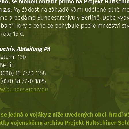
ého, se mohou obrátit přímo na Projekt Hultschi
 z.s.
My žádost na základě Vámi udělené plné mo
eme a podáme Bundesarchivu v Berlíně. Doba vypr
uba tři roky a cena se pohybuje podle množství st
kolo 16 €.
rchiv, Abteilung PA
igturm 130
Berlin
(030) 18 7770-1158
(030) 18 7770-1825
w.bundesarchiv.de
se jedná o vojáky z níže uvedených obcí, hradí 
tky vojenskému archivu Projekt Hultschiner-Sol