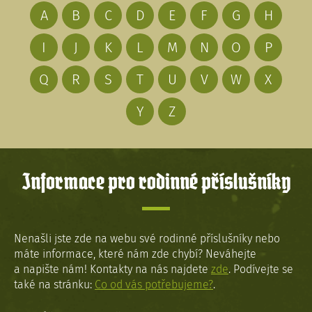
A
B
C
D
E
F
G
H
I
J
K
L
M
N
O
P
Q
R
S
T
U
V
W
X
Y
Z
Informace pro rodinné příslušníky
Nenašli jste zde na webu své rodinné příslušníky nebo
máte informace, které nám zde chybí? Neváhejte
a napište nám! Kontakty na nás najdete
zde
. Podívejte se
také na stránku:
Co od vás potřebujeme?
.