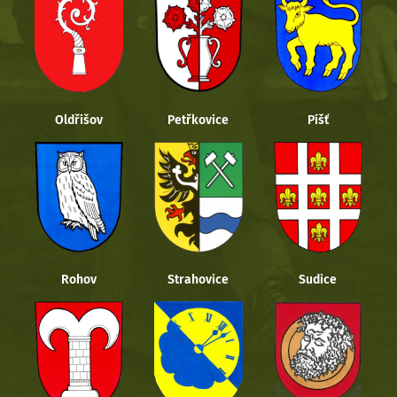
Oldřišov
Petřkovice
Píšť
Rohov
Strahovice
Sudice