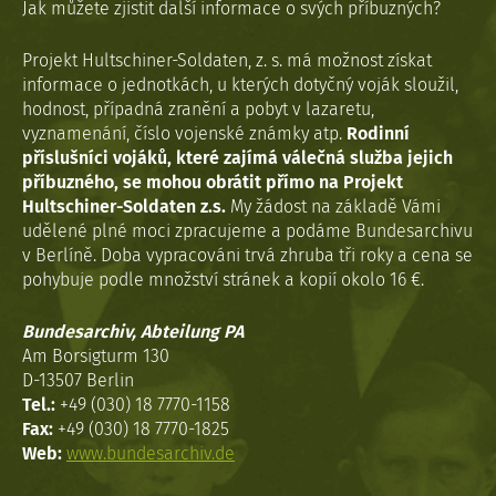
Jak můžete zjistit další informace o svých příbuzných?
Projekt Hultschiner-Soldaten, z. s. má možnost získat
informace o jednotkách, u kterých dotyčný voják sloužil,
hodnost, případná zranění a pobyt v lazaretu,
vyznamenání, číslo vojenské známky atp.
Rodinní
příslušníci vojáků, které zajímá válečná služba jejich
příbuzného, se mohou obrátit přímo na Projekt
Hultschiner-Soldaten z.s.
My žádost na základě Vámi
udělené plné moci zpracujeme a podáme Bundesarchivu
v Berlíně. Doba vypracováni trvá zhruba tři roky a cena se
pohybuje podle množství stránek a kopií okolo 16 €.
Bundesarchiv, Abteilung PA
Am Borsigturm 130
D-13507 Berlin
Tel.:
+49 (030) 18 7770-1158
Fax:
+49 (030) 18 7770-1825
Web:
www.bundesarchiv.de