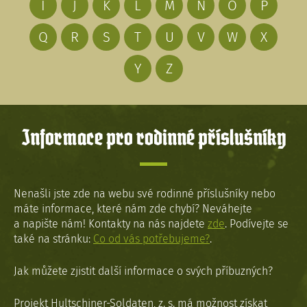
I
J
K
L
M
N
O
P
Q
R
S
T
U
V
W
X
Y
Z
Informace pro rodinné příslušníky
Nenašli jste zde na webu své rodinné příslušníky nebo
máte informace, které nám zde chybí? Neváhejte
a napište nám! Kontakty na nás najdete
zde
. Podívejte se
také na stránku:
Co od vás potřebujeme?
.
Jak můžete zjistit další informace o svých příbuzných?
Projekt Hultschiner-Soldaten, z. s. má možnost získat