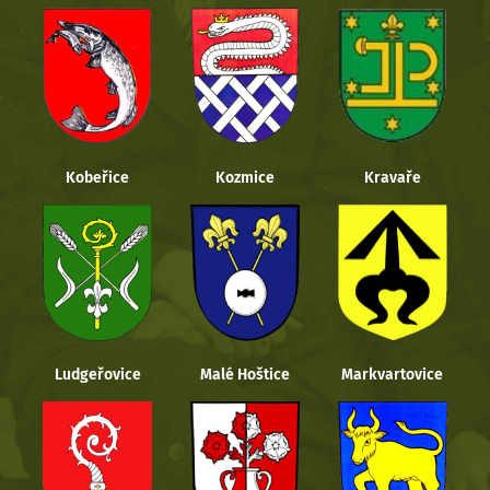
Kobeřice
Kozmice
Kravaře
Ludgeřovice
Malé Hoštice
Markvartovice