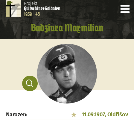
Projekt
Hultschiner
Soldaten
1939 - 45
Badziura Maxmilian
Narozen:
11.09.1907, Oldřišov