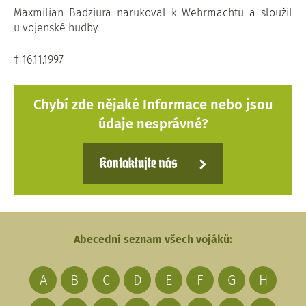
Maxmilian Badziura narukoval k Wehrmachtu a sloužil
u vojenské hudby.
† 16.11.1997
Chybí zde nějaké Informace nebo jsou
údaje nesprávné?
Kontaktujte nás
Abecední seznam všech vojáků:
A
B
C
D
E
F
G
H