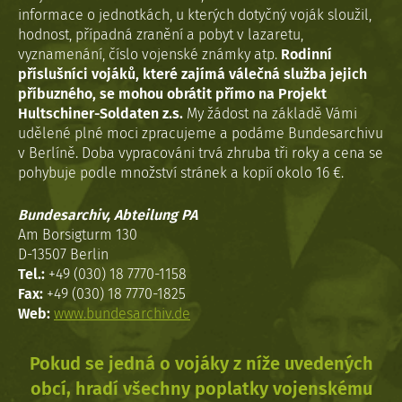
informace o jednotkách, u kterých dotyčný voják sloužil,
hodnost, případná zranění a pobyt v lazaretu,
vyznamenání, číslo vojenské známky atp.
Rodinní
příslušníci vojáků, které zajímá válečná služba jejich
příbuzného, se mohou obrátit přímo na Projekt
Hultschiner-Soldaten z.s.
My žádost na základě Vámi
udělené plné moci zpracujeme a podáme Bundesarchivu
v Berlíně. Doba vypracováni trvá zhruba tři roky a cena se
pohybuje podle množství stránek a kopií okolo 16 €.
Bundesarchiv, Abteilung PA
Am Borsigturm 130
D-13507 Berlin
Tel.:
+49 (030) 18 7770-1158
Fax:
+49 (030) 18 7770-1825
Web:
www.bundesarchiv.de
Pokud se jedná o vojáky z níže uvedených
obcí, hradí všechny poplatky vojenskému