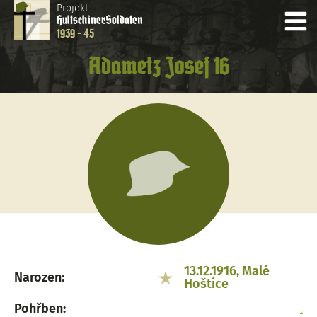
Projekt
Hultschiner
Soldaten
1939 - 45
Adametz Josef 16
13.12.1916, Malé
Narozen:
Hoštice
Pohřben:
.