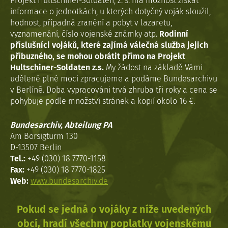
Projekt Hultschiner-Soldaten, z. s. má možnost získat
informace o jednotkách, u kterých dotyčný voják sloužil,
hodnost, případná zranění a pobyt v lazaretu,
vyznamenání, číslo vojenské známky atp.
Rodinní
příslušníci vojáků, které zajímá válečná služba jejich
příbuzného, se mohou obrátit přímo na Projekt
Hultschiner-Soldaten z.s.
My žádost na základě Vámi
udělené plné moci zpracujeme a podáme Bundesarchivu
v Berlíně. Doba vypracováni trvá zhruba tři roky a cena se
pohybuje podle množství stránek a kopií okolo 16 €.
Bundesarchiv, Abteilung PA
Am Borsigturm 130
D-13507 Berlin
Tel.:
+49 (030) 18 7770-1158
Fax:
+49 (030) 18 7770-1825
Web:
www.bundesarchiv.de
Pokud se jedná o vojáky z níže uvedených
obcí, hradí všechny poplatky vojenskému