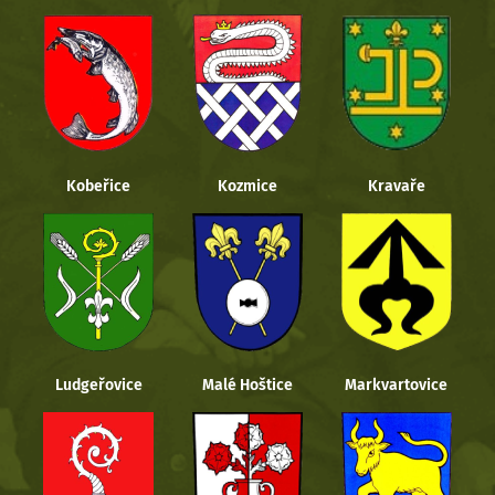
Kobeřice
Kozmice
Kravaře
Ludgeřovice
Malé Hoštice
Markvartovice