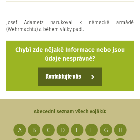
Josef Adametz narukoval k německé armádě
(Wehrmachtu) a během války padl.
Chybí zde nějaké Informace nebo jsou
údaje nesprávné?
Kontaktujte nás
Abecední seznam všech vojáků:
A
B
C
D
E
F
G
H