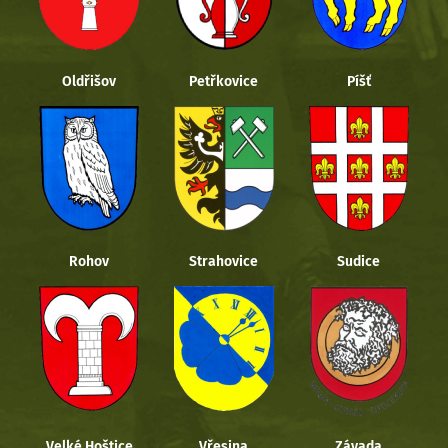
Oldřišov
Petřkovice
Píšť
Rohov
Strahovice
Sudice
Velké Hoštice
Vřesina
Závada