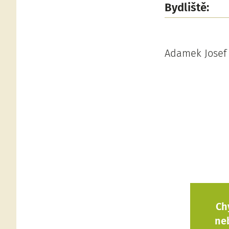
Bydliště:
Adamek Josef ži
Ch
ne