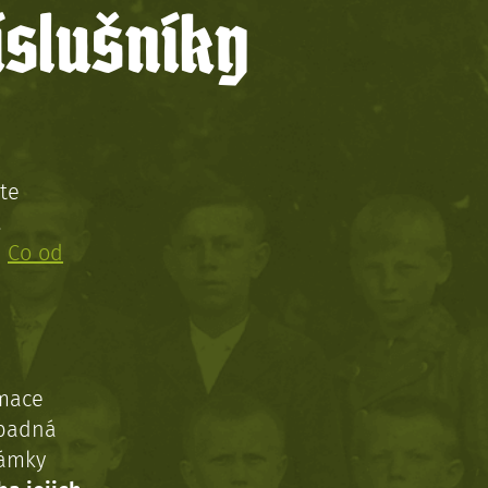
íslušníky
te
!
:
Co od
rmace
ípadná
námky