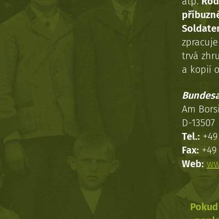
atp.
Rod
příbuzn
Soldaten
zpracuj
trvá zhr
a kopií o
Bundesa
Am Bors
D-13507 
Tel.:
+49 
Fax:
+49 
Web:
ww
Pokud 