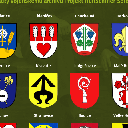
tky vojenskému archivu Projekt Hultschiner-Sol
latice
Chlebičov
Chuchelná
Darko
zmice
Kravaře
Ludgeřovice
Malé Ho
ohov
Strahovice
Sudice
Velké H