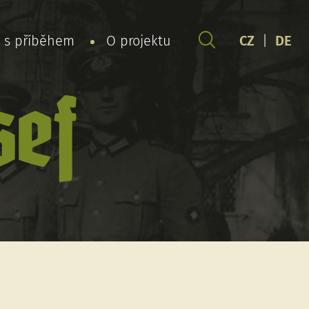
y s příběhem
O projektu
CZ
|
DE
ef