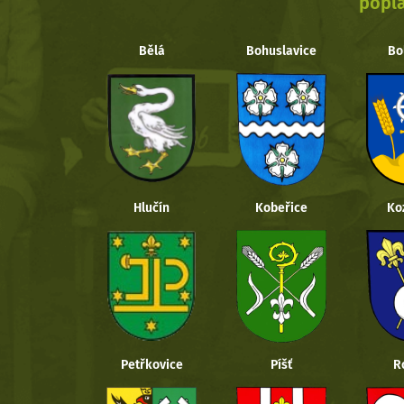
popla
Bělá
Bohuslavice
Bo
Hlučín
Kobeřice
Ko
Petřkovice
Píšť
R