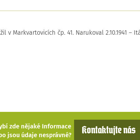
l v Markvartovicích čp. 41. Narukoval 2.10.1941 – Itá
ybí zde nějaké Informace
Kontaktujte nás
bo jsou údaje nesprávné?