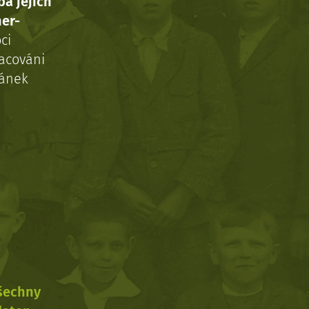
ba jejich
ner-
ci
acováni
ránek
všechny