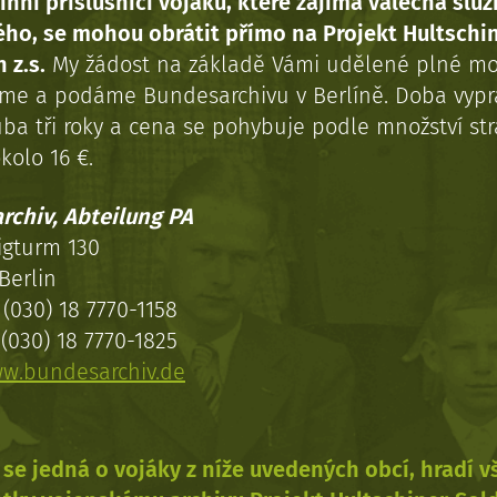
inní příslušníci vojáků, které zajímá válečná služ
ého, se mohou obrátit přímo na Projekt Hultschi
 z.s.
My žádost na základě Vámi udělené plné mo
eme a podáme Bundesarchivu v Berlíně. Doba vypr
uba tři roky a cena se pohybuje podle množství st
kolo 16 €.
rchiv, Abteilung PA
igturm 130
Berlin
(030) 18 7770-1158
(030) 18 7770-1825
w.bundesarchiv.de
se jedná o vojáky z níže uvedených obcí, hradí 