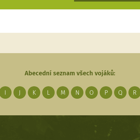
Abecední seznam všech vojáků:
I
J
K
L
M
N
O
P
Q
R