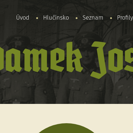
Úvod
Hlučínsko
Seznam
Profil
damek Jos