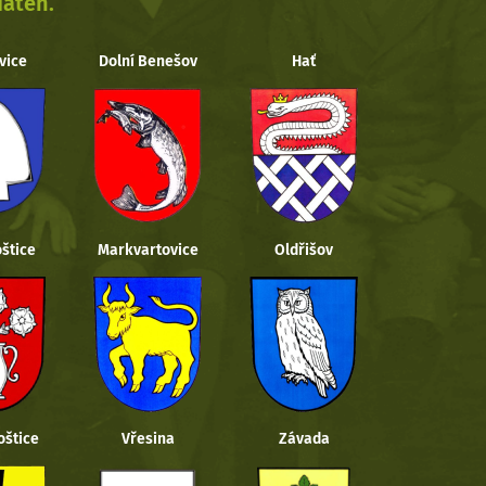
daten.
vice
Dolní Benešov
Hať
štice
Markvartovice
Oldřišov
oštice
Vřesina
Závada