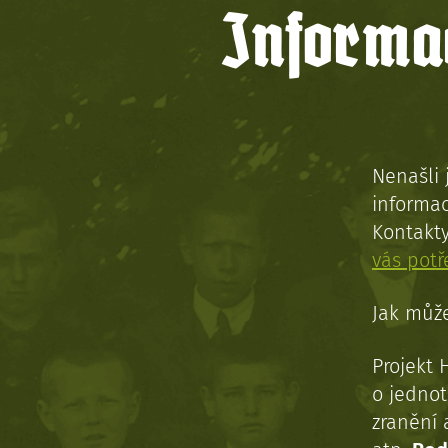
Informac
Nenašli 
informac
Kontakt
vás pot
Jak může
Projekt 
o jednot
zranění 