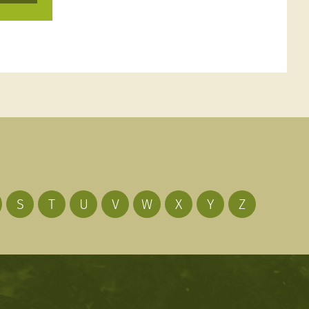
S
T
U
V
W
X
Y
Z