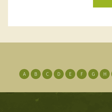
A
B
C
D
E
F
G
H