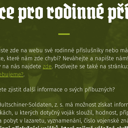
e pro rodinné př
jste zde na webu své rodinné příslušníky nebo má
e, které nám zde chybí? Neváhejte a napište nám
y na nás najdete
zde
. Podívejte se také na stránku
řebujeme?
.
te zjistit další informace o svých příbuzných?
Hultschiner-Soldaten, z. s. má možnost získat info
kách, u kterých dotyčný voják sloužil, hodnost, př
a pobyt v lazaretu, vyznamenání, číslo vojenské z